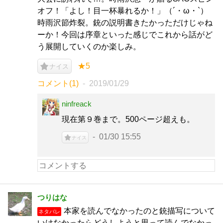
オフ！「よし！目一杯暴れるか！」（´・ω・`）
時雨沢節炸裂。銃の説明書きたかっただけじゃね
ーか！今回は序章といった感じでこれから話がど
う展開していくのか楽しみ。
★5
ナイス
コメント(1)
2019/01/29
ninfreack
現在第９巻まで。500ページ超えも。
01/30 15:55
ナイス
つりはな
本家を読んでなかったのと銃描写について
ネタバレ
いけなかったらどうしようと思って読んでなかっ