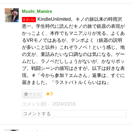
Mushi_Mamire
KindleUnlimited。キノの旅以来の時雨沢
ネタバレ
恵一。学生時代に読んだキノの旅で銃器の表現が
かっこよく、本作でもマニアぶりが光る。よくあ
るVRモノではあるが、テンポよく（銃器の説明
が多いこと以外）これぞラノベ！という感じ。地
の文が、童話みたいな口調なのは気になる。ゲー
ムだし、ラノベだししょうがないが、かなりポッ
プ。戦闘シーンの描写はさすが。以下は好きな表
現。＃「今から参加？エムさん」返事は、すぐに
届きました。「ラストバトルくらいはね」
★9
ナイス
コメント(0)
2024/10/16