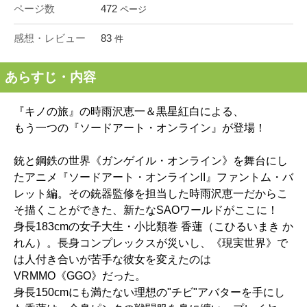
ページ数
472
ページ
感想・レビュー
83
件
あらすじ・内容
『キノの旅』の時雨沢恵一＆黒星紅白による、
もう一つの『ソードアート・オンライン』が登場！
銃と鋼鉄の世界《ガンゲイル・オンライン》を舞台にし
たアニメ『ソードアート・オンラインII』ファントム・バ
レット編。その銃器監修を担当した時雨沢恵一だからこ
そ描くことができた、新たなSAOワールドがここに！
身長183cmの女子大生・小比類巻 香蓮（こひるいまき か
れん）。長身コンプレックスが災いし、《現実世界》で
は人付き合いが苦手な彼女を変えたのは
VRMMO《GGO》だった。
身長150cmにも満たない理想の"チビ"アバターを手にし