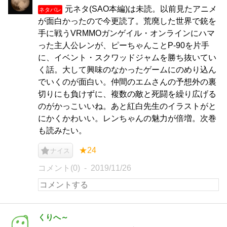
元ネタ(SAO本編)は未読。以前見たアニメ
ネタバレ
が面白かったので今更読了。荒廃した世界で銃を
手に戦うVRMMOガンゲイル・オンラインにハマ
った主人公レンが、ピーちゃんことP-90を片手
に、イベント・スクワッドジャムを勝ち抜いてい
く話。大して興味のなかったゲームにのめり込ん
でいくのが面白い。仲間のエムさんの予想外の裏
切りにも負けずに、複数の敵と死闘を繰り広げる
のがかっこいいね。あと紅白先生のイラストがと
にかくかわいい。レンちゃんの魅力が倍増。次巻
も読みたい。
★24
ナイス
コメント(0)
2019/11/26
くりへ～