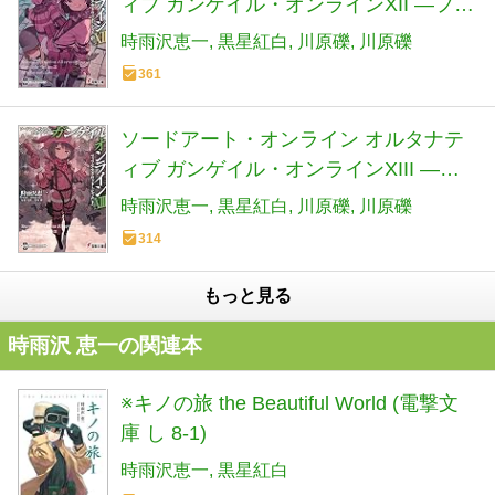
ィブ ガンゲイル・オンラインXII ―フィ
フス・スクワッド・ジャム〈中〉― (電
時雨沢恵一
黒星紅白
川原礫
川原礫
撃文庫)
361
ソードアート・オンライン オルタナテ
ィブ ガンゲイル・オンラインXIII ―フ
ィフス・スクワッド・ジャム〈下〉―
時雨沢恵一
黒星紅白
川原礫
川原礫
(電撃文庫)
314
もっと見る
時雨沢 恵一の関連本
※キノの旅 the Beautiful World (電撃文
庫 し 8-1)
時雨沢恵一
黒星紅白