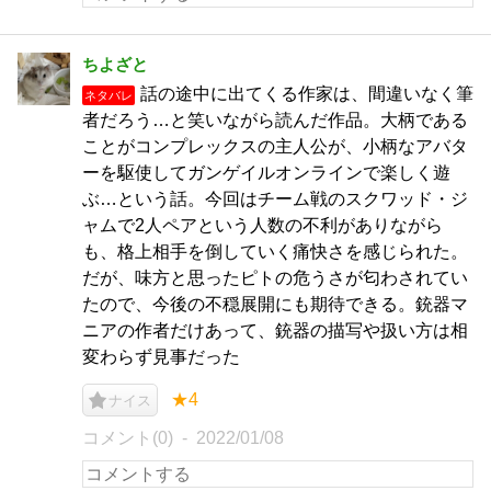
ちよざと
話の途中に出てくる作家は、間違いなく筆
ネタバレ
者だろう…と笑いながら読んだ作品。大柄である
ことがコンプレックスの主人公が、小柄なアバタ
ーを駆使してガンゲイルオンラインで楽しく遊
ぶ…という話。今回はチーム戦のスクワッド・ジ
ャムで2人ペアという人数の不利がありながら
も、格上相手を倒していく痛快さを感じられた。
だが、味方と思ったピトの危うさが匂わされてい
たので、今後の不穏展開にも期待できる。銃器マ
ニアの作者だけあって、銃器の描写や扱い方は相
変わらず見事だった
★4
ナイス
コメント(0)
2022/01/08