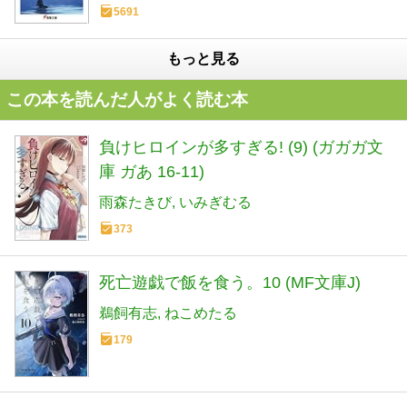
5691
もっと見る
この本を読んだ人がよく読む本
負けヒロインが多すぎる! (9) (ガガガ文
庫 ガあ 16-11)
雨森たきび
いみぎむる
373
死亡遊戯で飯を食う。10 (MF文庫J)
鵜飼有志
ねこめたる
179