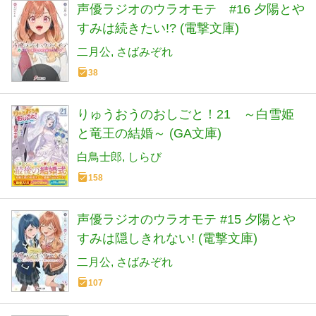
声優ラジオのウラオモテ #16 夕陽とや
すみは続きたい!? (電撃文庫)
二月公
さばみぞれ
38
りゅうおうのおしごと！21 ～白雪姫
と竜王の結婚～ (GA文庫)
白鳥士郎
しらび
158
声優ラジオのウラオモテ #15 夕陽とや
すみは隠しきれない! (電撃文庫)
二月公
さばみぞれ
107