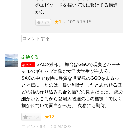
のエピソードを描いて次に繋げてる構造
かな。
★1
10/15 15:15
ナイス
ふゆくろ
SAOの外伝。舞台はGGOで現実とバーチ
ネタバレ
ャルのギャップに悩む女子大学生が主人公。
SAOの中でも特に異質な世界観のGGOをまるっ
と外伝にしたのは、良い判断だったと思わせるほ
どの話の作り込み具合と描写の良さだった。 銃の
細かいところから登場人物達の心の機微まで良く
描かれていて面白かった。 次巻にも期待。
★12
ナイス
コメント(0)
2024/03/31