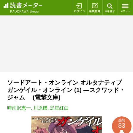
ログイン
新規登録
本を探
ソードアート・オンライン オルタナティブ
ガンゲイル・オンライン (1) ―スクワッド・
ジャム― (電撃文庫)
時雨沢恵一
,
川原礫
,
黒星紅白
感想
83