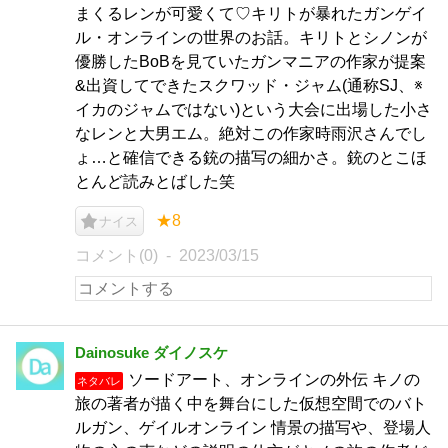
まくるレンが可愛くて♡キリトが暴れたガンゲイ
ル・オンラインの世界のお話。キリトとシノンが
優勝したBoBを見ていたガンマニアの作家が提案
&出資してできたスクワッド・ジャム(通称SJ、※
イカのジャムではない)という大会に出場した小さ
なレンと大男エム。絶対この作家時雨沢さんでし
ょ…と確信できる銃の描写の細かさ。銃のとこほ
とんど読みとばした笑
★8
ナイス
コメント(0)
2023/03/15
Dainosuke ダイノスケ
ソードアート、オンラインの外伝 キノの
ネタバレ
旅の著者が描く中を舞台にした仮想空間でのバト
ルガン、ゲイルオンライン 情景の描写や、登場人