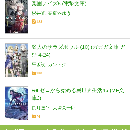
楽園ノイズ8 (電撃文庫)
杉井光
春夏冬ゆう
128
変人のサラダボウル (10) (ガガガ文庫 ガ
ひ 4-24)
平坂読
カントク
108
Re:ゼロから始める異世界生活45 (MF文
庫J)
長月達平
大塚真一郎
74