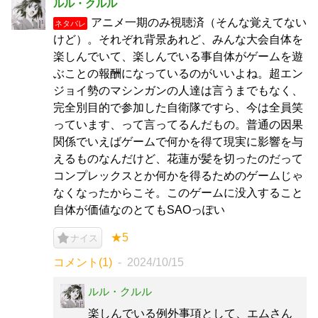
ルル・クルル
アニメ一期のみ視聴済（そんな覚えてない
ネタバレ
けど）。それぞれ背景あれど、みんな大会自体を
楽しんでいて、楽しんでいる事自体がゲームを遊
ぶことの報酬になっているのがいいよね。超エン
ジョイ勢のマシンガンの人達は言うまでもなく、
完全別目的で参加した自衛隊ですら、今は全員笑
っています、って言ってるんだもの。普通の因果
関係でいえばゲームで何かを得て現実に影響を与
えるものなんだけど、花蓮が髪を切ったのだって
コンプレックスとか何かを得るためのゲームじゃ
なくなったからこそ。このゲームに没入すること
自体が価値なのとてもSAOっぽい
★5
ナイス
コメント(1)
2024/10/15
ルル・クルル
楽しんでいる例外事項として、エムさん