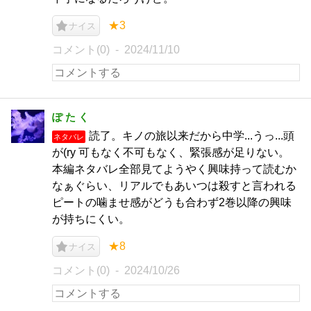
★3
ナイス
コメント(0)
2024/11/10
ぽ た く
読了。キノの旅以来だから中学...うっ...頭
ネタバレ
が(ry 可もなく不可もなく、緊張感が足りない。
本編ネタバレ全部見てようやく興味持って読むか
なぁぐらい、リアルでもあいつは殺すと言われる
ピートの噛ませ感がどうも合わず2巻以降の興味
が持ちにくい。
★8
ナイス
コメント(0)
2024/10/26