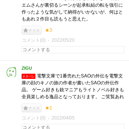
エムさんが裏切るシーンが起承転結の転を強引に
作ったような気がして納得がいかないが、何はと
もあれ２作目も読もうと思えた。
★3
ナイス
コメント(0)
2022/05/20
ZIGU
電撃文庫で1番売れたSAOの外伝を電撃文
ネタバレ
庫の顔のキノの旅の作者が書いたSAOの外伝作
品。 ゲーム好きも銃マニアもライトノベル好きも
全員楽しめる逸品となっております。 ご笑覧あれ
★1
ナイス
コメント(0)
2022/04/05