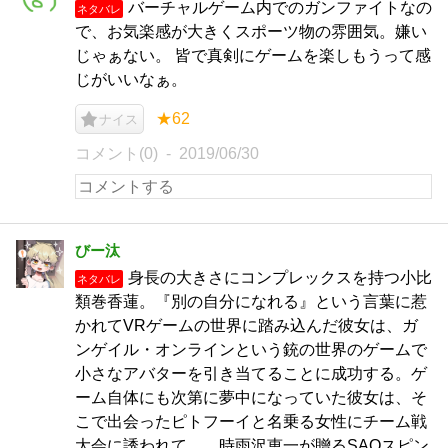
バーチャルゲーム内でのガンファイトなの
ネタバレ
で、お気楽感が大きくスポーツ物の雰囲気。嫌い
じゃぁない。 皆で真剣にゲームを楽しもうって感
じがいいなぁ。
★62
ナイス
コメント(0)
2019/06/30
びー汰
身長の大きさにコンプレックスを持つ小比
ネタバレ
類巻香蓮。『別の自分になれる』という言葉に惹
かれてVRゲームの世界に踏み込んだ彼女は、ガ
ンゲイル・オンラインという銃の世界のゲームで
小さなアバターを引き当てることに成功する。ゲ
ーム自体にも次第に夢中になっていた彼女は、そ
こで出会ったピトフーイと名乗る女性にチーム戦
大会に誘われて…。時雨沢恵一が贈るSAOスピン