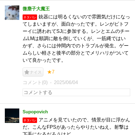
微塵子大魔王
銃器には明るくないので雰囲気だけになっ
ネタバレ
てしまいますが、面白かったです。レンがピトフ
ーイに誘われてSJに参加する。レンとエムのチー
ムLMは順調に敵を倒していくが、一筋縄ではい
かず、さらには仲間内でのトラブルが発生。ゲー
ムらしい軽さと後半の部分とでメリハリがついて
いて良かったです。
★7
ナイス
コメント(0)
2025/06/04
Supopovich
アニメを見ていたので、情景が目に浮かん
ネタバレ
だ。こんなFPSがあったらやりたいねえ。射撃は
下手になるだろうけど。