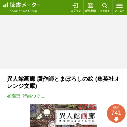
ログイン
新規登録
本を探
異人館画廊 贋作師とまぼろしの絵 (集英社オ
レンジ文庫)
谷瑞恵
,
詩縞つぐこ
感想
741