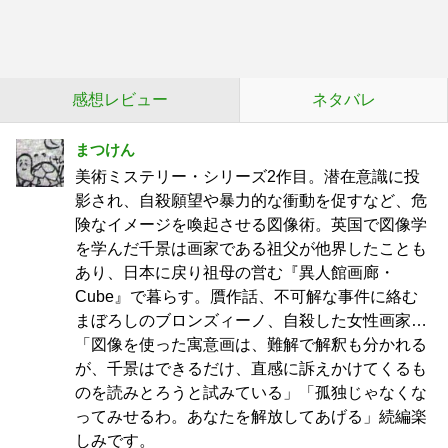
感想レビュー
ネタバレ
まつけん
美術ミステリー・シリーズ2作目。潜在意識に投
影され、自殺願望や暴力的な衝動を促すなど、危
険なイメージを喚起させる図像術。英国で図像学
を学んだ千景は画家である祖父が他界したことも
あり、日本に戻り祖母の営む『異人館画廊・
Cube』で暮らす。贋作話、不可解な事件に絡む
まぼろしのブロンズィーノ、自殺した女性画家…
「図像を使った寓意画は、難解で解釈も分かれる
が、千景はできるだけ、直感に訴えかけてくるも
のを読みとろうと試みている」「孤独じゃなくな
ってみせるわ。あなたを解放してあげる」続編楽
しみです。