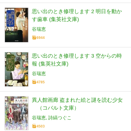
思い出のとき修理します 2 明日を動か
す歯車 (集英社文庫)
谷瑞恵
6944
思い出のとき修理します 3 空からの時
報 (集英社文庫)
谷瑞恵
4785
異人館画廊 盗まれた絵と謎を読む少女
（コバルト文庫）
谷瑞恵
詩縞つぐこ
4503