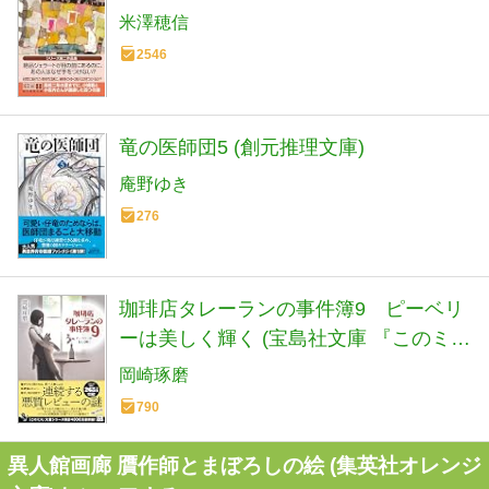
米澤穂信
2546
竜の医師団5 (創元推理文庫)
庵野ゆき
276
珈琲店タレーランの事件簿9 ピーベリ
ーは美しく輝く (宝島社文庫 『このミ
ス』大賞シリーズ)
岡崎琢磨
790
異人館画廊 贋作師とまぼろしの絵 (集英社オレンジ