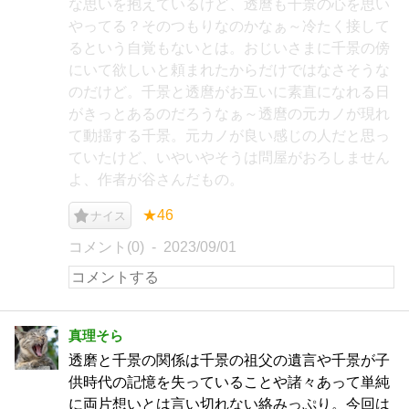
な思いを抱えているけど、透麿も千景の心を思い
やってる？そのつもりなのかなぁ～冷たく接して
るという自覚もないとは。おじいさまに千景の傍
にいて欲しいと頼まれたからだけではなさそうな
のだけど。千景と透麿がお互いに素直になれる日
がきっとあるのだろうなぁ～透麿の元カノが現れ
て動揺する千景。元カノが良い感じの人だと思っ
ていたけど、いやいやそうは問屋がおろしません
よ、作者が谷さんだもの。
★46
ナイス
コメント(0)
2023/09/01
真理そら
透磨と千景の関係は千景の祖父の遺言や千景が子
供時代の記憶を失っていることや諸々あって単純
に両片想いとは言い切れない絡みっぷり。今回は