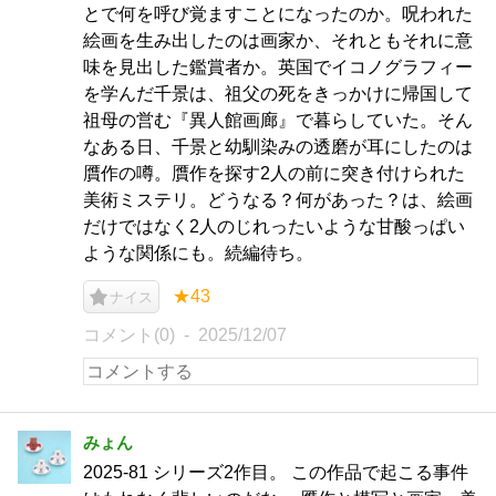
とで何を呼び覚ますことになったのか。呪われた
絵画を生み出したのは画家か、それともそれに意
味を見出した鑑賞者か。英国でイコノグラフィー
を学んだ千景は、祖父の死をきっかけに帰国して
祖母の営む『異人館画廊』で暮らしていた。そん
なある日、千景と幼馴染みの透磨が耳にしたのは
贋作の噂。贋作を探す2人の前に突き付けられた
美術ミステリ。どうなる？何があった？は、絵画
だけではなく2人のじれったいような甘酸っぱい
ような関係にも。続編待ち。
★43
ナイス
コメント(0)
2025/12/07
みょん
2025-81 シリーズ2作目。 この作品で起こる事件