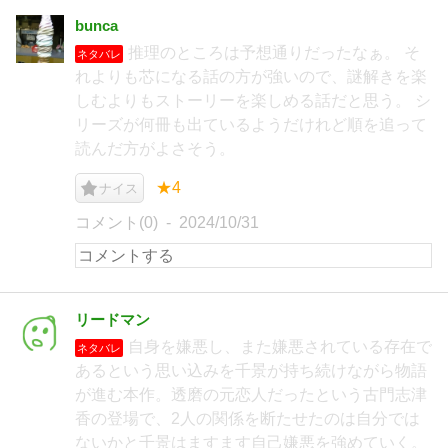
bunca
推理のところは予想通りだったなぁ。 そ
ネタバレ
れよりも芯になる話の方が強いので、謎解きを楽
しむよりもストーリーを楽しめる話だと思う。 シ
リーズが何冊も出ているようだけれど順を追って
読んだ方がよさそう。
★4
ナイス
コメント(0)
2024/10/31
リードマン
自身を嫌悪し、また嫌悪されている存在で
ネタバレ
あるという思い込みを千景が持ち続けながら物語
が進む本作。透磨の元恋人だったという古門志津
香の登場で、2人の関係を断たせたのは自分では
ないかと千景はますます自己嫌悪を強めていく。