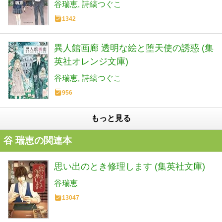
谷瑞恵
詩縞つぐこ
1342
異人館画廊 透明な絵と堕天使の誘惑 (集
英社オレンジ文庫)
谷瑞恵
詩縞つぐこ
956
もっと見る
谷 瑞恵の関連本
思い出のとき修理します (集英社文庫)
谷瑞恵
13047