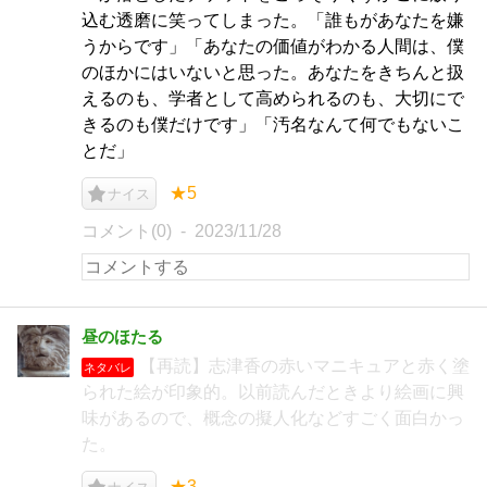
込む透磨に笑ってしまった。「誰もがあなたを嫌
うからです」「あなたの価値がわかる人間は、僕
のほかにはいないと思った。あなたをきちんと扱
えるのも、学者として高められるのも、大切にで
きるのも僕だけです」「汚名なんて何でもないこ
とだ」
★5
ナイス
コメント(0)
2023/11/28
昼のほたる
【再読】志津香の赤いマニキュアと赤く塗
ネタバレ
られた絵が印象的。以前読んだときより絵画に興
味があるので、概念の擬人化などすごく面白かっ
た。
★3