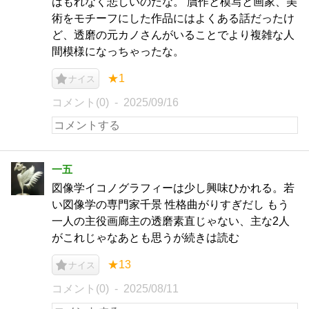
はもれなく悲しいのだな。 贋作と模写と画家、美
術をモチーフにした作品にはよくある話だったけ
ど、透磨の元カノさんがいることでより複雑な人
間模様になっちゃったな。
★1
ナイス
コメント(0)
2025/09/16
一五
図像学イコノグラフィーは少し興味ひかれる。若
い図像学の専門家千景 性格曲がりすぎだし もう
一人の主役画廊主の透磨素直じゃない、主な2人
がこれじゃなあとも思うが続きは読む
★13
ナイス
コメント(0)
2025/08/11