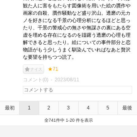
観た人に害をもたらす図像術を用いた絵の贋作や
画家の自殺、贋作騒動など盛り沢山。透磨の元カ
ノを好きになる千景の心理分析になるほどと思っ
たり、千景の警戒心の無さや無謀さの裏にある空
虚を埋める存在になるのを躊躇う透磨の心理も理
解できると思ったり。絵についての事件部分と恋
物語がもう少しうまく馴染んでいればなあと贅沢
な要望を持ちつつ読了。
★71
ナイス
コメント(0)
2023/08/11
最初
1
2
3
4
5
最後
全741件中 1-20 件を表示