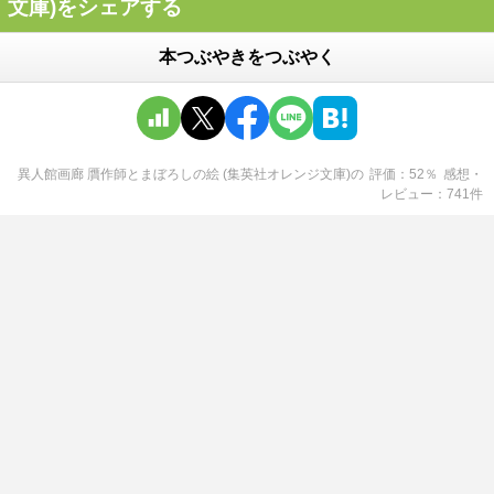
文庫)をシェアする
本つぶやきをつぶやく
異人館画廊 贋作師とまぼろしの絵 (集英社オレンジ文庫)
の
評価
52
％
感想・
レビュー
741
件