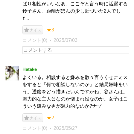
ぱり相性がいいなあ。ここぞと言う時に活躍する
鈴子さん。距離がほんの少し近づいた2人でし
た。
★3
ナイス
コメント(0)
2025/07/03
Hatake
よくいる。相談すると嫌みを散々言うくせにミス
をすると「何で相談しないのか」と結局嫌味をい
う。透磨をどう描きたいんですかね、谷さんは。
魅力的な主人公なのか憎まれ役なのか。女子はこ
ういう嫌みな男が魅力的なのか?ナゾ
★2
ナイス
コメント(0)
2025/05/27