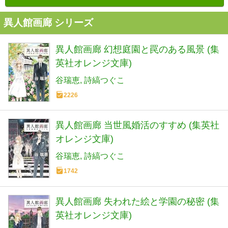
異人館画廊 シリーズ
異人館画廊 幻想庭園と罠のある風景 (集
英社オレンジ文庫)
谷瑞恵
詩縞つぐこ
2226
異人館画廊 当世風婚活のすすめ (集英社
オレンジ文庫)
谷瑞恵
詩縞つぐこ
1742
異人館画廊 失われた絵と学園の秘密 (集
英社オレンジ文庫)