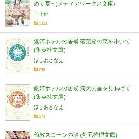
めく夏~ (メディアワークス文庫)
三上延
1321
銀河ホテルの居候 落葉松の森を歩いて
(集英社文庫)
ほしおさなえ
749
銀河ホテルの居候 満天の星を見あげて
(集英社文庫)
ほしおさなえ
573
倫敦スコーンの謎 (創元推理文庫)