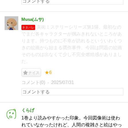
Musa(ムサ)
美術ミステリーシリーズ第1弾。最初なの
ネタバレ
でまだ各キャラクターが掴みきれないところがあ
ります。持つものに不幸が訪れるといういわくつ
きの絵画から始まる贋作事件、今回は問題の絵画
そのものは出なくて少し不完全燃焼感がありまし
た。
★6
ナイス
コメント(0)
2025/07/31
くらげ
1巻より読みやすかった印象。今回図像術は使わ
れていなかったけれど、人間の複雑さと絵はやっ