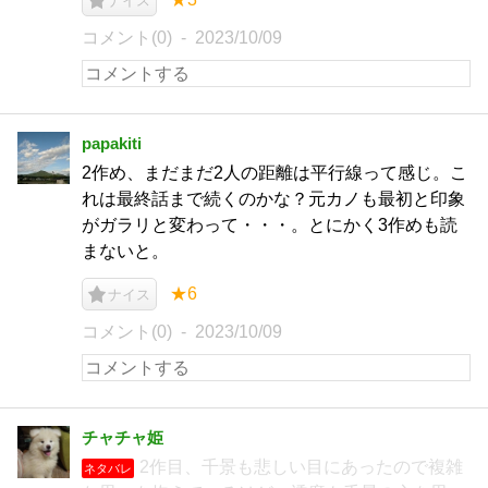
ナイス
コメント(0)
2023/10/09
papakiti
2作め、まだまだ2人の距離は平行線って感じ。こ
れは最終話まで続くのかな？元カノも最初と印象
がガラリと変わって・・・。とにかく3作めも読
まないと。
★6
ナイス
コメント(0)
2023/10/09
チャチャ姫
2作目、千景も悲しい目にあったので複雑
ネタバレ