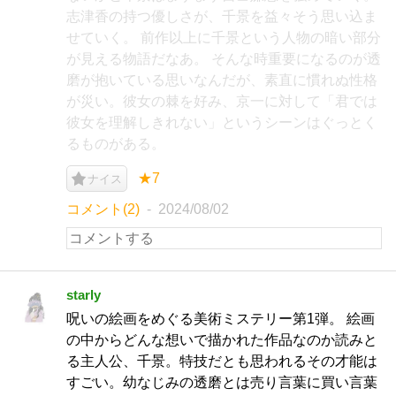
志津香の持つ優しさが、千景を益々そう思い込ま
せていく。 前作以上に千景という人物の暗い部分
が見える物語だなあ。 そんな時重要になるのが透
磨が抱いている思いなんだが、素直に慣れぬ性格
が災い。彼女の棘を好み、京一に対して「君では
彼女を理解しきれない」というシーンはぐっとく
るものがある。
★7
ナイス
コメント(2)
2024/08/02
starly
呪いの絵画をめぐる美術ミステリー第1弾。 絵画
の中からどんな想いで描かれた作品なのか読みと
る主人公、千景。特技だとも思われるその才能は
すごい。幼なじみの透磨とは売り言葉に買い言葉