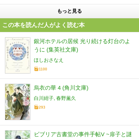
もっと見る
この本を読んだ人がよく読む本
銀河ホテルの居候 光り続ける灯台のよ
うに (集英社文庫)
ほしおさなえ
1100
烏衣の華 4 (角川文庫)
白川紺子
春野薫久
293
ビブリア古書堂の事件手帖V ~扉子と謎