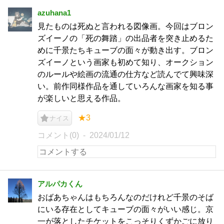
azuhana1
見たものは死ぬと言われる図像画。今回はブロン
ズイーノの「死の舞踏」の出品者を突き止めるた
めに千景たちキューブの面々が動き出す。ブロン
ズイーノという画家も初めて知り、オークション
のルールや絵画の流通の仕方など読んでて興味深
い。前作同様作品を通していろんな画家を知る事
が楽しいと思える作品。
★3
ナイス
コメント(0)
2024/01/12
アルパカくん
おばあちゃんはもちろんなのだけれど千景のそば
にいる存在としてキューブの面々がいい感じ。京
一が落としたチケットをこっそりくずかごに放り