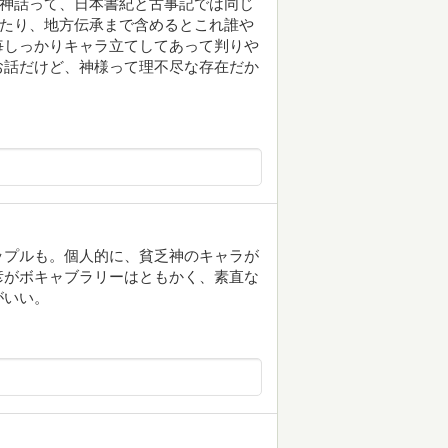
本神話って、日本書紀と古事記では同じ
ったり、地方伝承まで含めるとこれ誰や
毎しっかりキャラ立てしてあって判りや
お話だけど、神様って理不尽な存在だか
ップルも。個人的に、貧乏神のキャラが
彦がボキャブラリーはともかく、素直な
がいい。