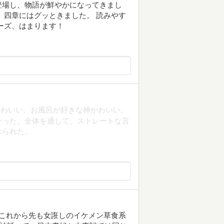
登場し、物語が鮮やかになってきまし
、四章にはグッときました。 読みやす
ーズ、はまります！
かわいい。お風呂が好きな神かわいい。
かった。全体を通して、ストレートな言
ぶられた。
これから先も女誑しのイケメン草食系