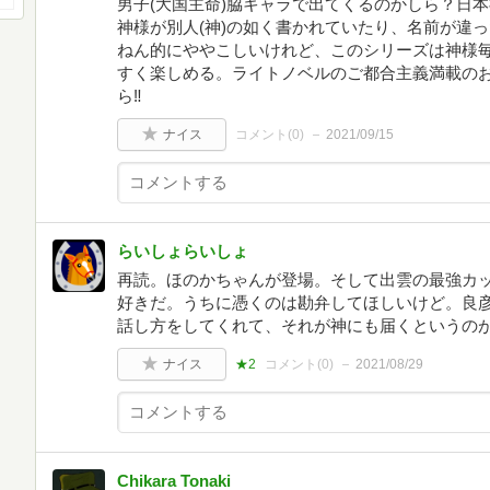
男子(大国主命)脇キャラで出てくるのかしら？日
神様が別人(神)の如く書かれていたり、名前が違
ねん的にややこしいけれど、このシリーズは神様
すく楽しめる。ライトノベルのご都合主義満載の
ら‼️
ナイス
コメント(
0
)
2021/09/15
らいしょらいしょ
再読。ほのかちゃんが登場。そして出雲の最強カ
好きだ。うちに憑くのは勘弁してほしいけど。良
話し方をしてくれて、それが神にも届くというの
ナイス
★2
コメント(
0
)
2021/08/29
Chikara Tonaki