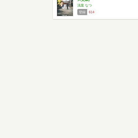
浅葉 なつ
登録
614