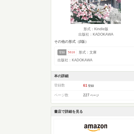
形式：Kindle版
出版社：KADOKAWA
その他の形式（β版）
形式：文庫
登録
5616
出版社：KADOKAWA
本の詳細
登録数
61
登録
ページ数
227
ページ
書店で詳細を見る