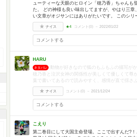
ューティーな天眼のヒロイン「穂乃香」ちゃんも
た。 どの神様も良い味出してますが、やはり三章
い文章がオジサンにはありがたいです。 このシリ
ナイス
★4
コメント(
0
)
2022/01/22
HARU
動物が好きなので狐のもふもふの描写が
ネタバレ
穂乃香と泣沢女神の関係性が美しくて優しくて尊
葉で書いてあるので読みやすく、感情が直で揺さ
ナイス
コメント(
0
)
2021/12/24
こえり
第二巻目にして大国主命登場。ここで出すんだ?！