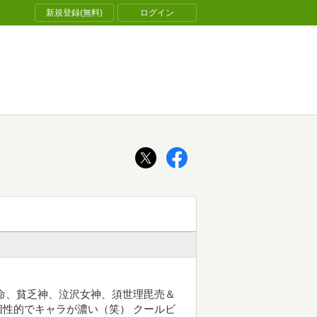
新規登録(無料)
ログイン
命、貧乏神、泣沢女神、須世理毘売＆
性的でキャラが濃い（笑） クールビ