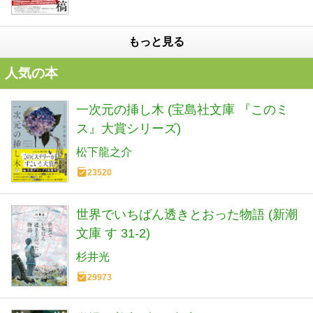
もっと見る
人気の本
一次元の挿し木 (宝島社文庫 『このミ
ス』大賞シリーズ)
松下龍之介
23520
世界でいちばん透きとおった物語 (新潮
文庫 す 31-2)
杉井光
29973