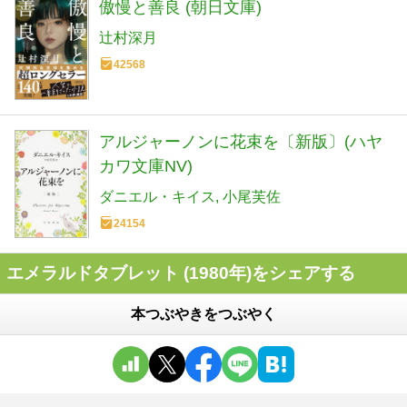
傲慢と善良 (朝日文庫)
辻村深月
42568
アルジャーノンに花束を〔新版〕(ハヤ
カワ文庫NV)
ダニエル・キイス
小尾芙佐
24154
エメラルドタブレット (1980年)をシェアする
本つぶやきをつぶやく