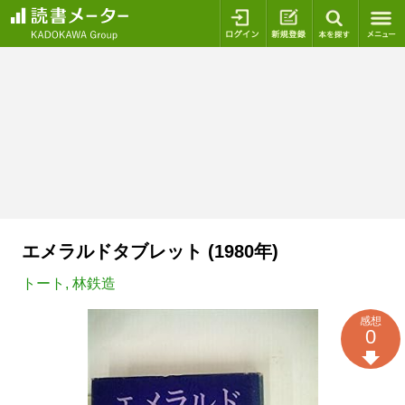
ログイン
新規登録
本を探
エメラルドタブレット (1980年)
トート
,
林鉄造
感想
0