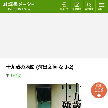
ログイン
新規登録
本を探
十九歳の地図 (河出文庫 な 1-2)
中上健次
感想
108