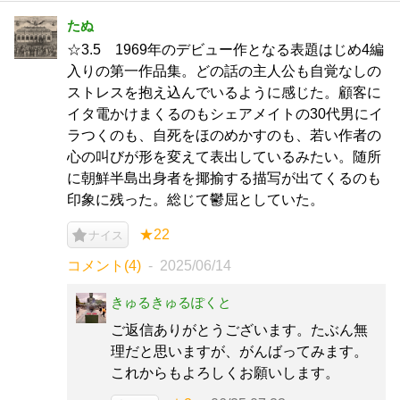
たぬ
☆3.5 1969年のデビュー作となる表題はじめ4編
入りの第一作品集。どの話の主人公も自覚なしの
ストレスを抱え込んでいるように感じた。顧客に
イタ電かけまくるのもシェアメイトの30代男にイ
ラつくのも、自死をほのめかすのも、若い作者の
心の叫びが形を変えて表出しているみたい。随所
に朝鮮半島出身者を揶揄する描写が出てくるのも
印象に残った。総じて鬱屈としていた。
★22
ナイス
コメント(4)
2025/06/14
きゅるきゅるぽくと
ご返信ありがとうございます。たぶん無
理だと思いますが、がんばってみます。
これからもよろしくお願いします。