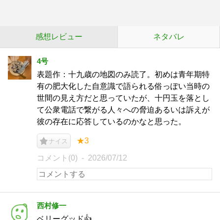
感想レビュー
ネタバレ
4号
表題作：十九歳の地図のみ読了。初めは青年期特
有の肥大化した自意識で語られる俗っぽい当時の
世間の見え方だと思っていたが、十円玉を落とし
て公衆電話で繋がる人々への脅迫あるいは訴えが
彼の存在に応答しているのかなと思った。
★3
ナイス
コメント(0)
2026/07/12
西村修一
ベリーグッド👍