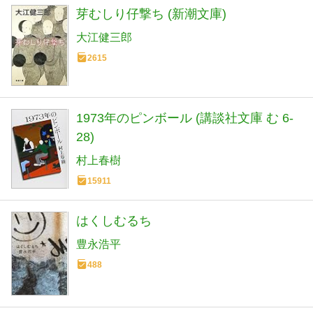
芽むしり仔撃ち (新潮文庫)
大江健三郎
2615
1973年のピンボール (講談社文庫 む 6-
28)
村上春樹
15911
はくしむるち
豊永浩平
488