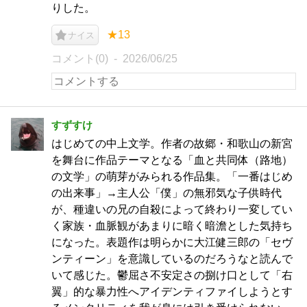
りした。
★13
ナイス
コメント(0)
2026/06/25
すずすけ
はじめての中上文学。作者の故郷・和歌山の新宮
を舞台に作品テーマとなる「血と共同体（路地）
の文学」の萌芽がみられる作品集。「一番はじめ
の出来事」→主人公「僕」の無邪気な子供時代
が、種違いの兄の自殺によって終わり一変してい
く家族・血脈観があまりに暗く暗澹とした気持ち
になった。表題作は明らかに大江健三郎の「セヴ
ンティーン」を意識しているのだろうなと読んで
いて感じた。鬱屈さ不安定さの捌け口として「右
翼」的な暴力性へアイデンティファイしようとす