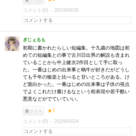
コメント(0)
2024/08/26
ぎじぇるも
初期に書かれたらしい短編集。十九歳の地図は初
めての短編集との事で古川日出男の解説も含まれ
ていることから中上健次2作目として手に取っ
た。一番はじめの出来事と蝸牛が好きだがどうし
ても千年の愉楽と比べると甘いところがある。け
ど面白かった。一番はじめの出来事は子供の視点
でよくこれだけ書けるなという程表現や若干酷い
悪意などがでていていい。
★7
ナイス
コメント(0)
2024/05/24