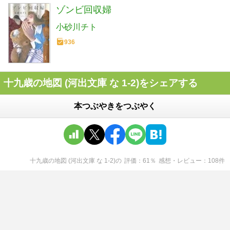
ゾンビ回収婦
小砂川チト
936
十九歳の地図 (河出文庫 な 1-2)をシェアする
本つぶやきをつぶやく
十九歳の地図 (河出文庫 な 1-2)
の
評価
61
％
感想・レビュー
108
件