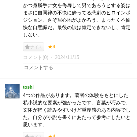
かつ身勝手に女を侮辱して男であろうとする姿は
まさに自同律の不快に酔ってる悲劇のヒロインポ
ジション。さぞ居心地がよかろう。まったく不愉
快な自意識だ。最後の涙は肯定できないし、肯定
しない。
★4
ナイス
コメント(0)
2024/11/15
toshi
4つの作品があります。著者の体験をもとにした
私小説的な要素が強かったです。言葉が巧みで、
文体が軽く読みやすいけど重厚感のある内容でし
た。自分が小説を書くにあたって参考にしたいと
思います。
★4
ナイス