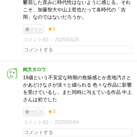
鬱屈した歪みに時代性はないように感じる。それ
こそ、加藤智大や山上哲也だって各時代の「吉
岡」なのではないだろうか。
★5
ナイス
コメント(0)
2025/03/26
純文タロウ
19歳という不安定な時期の焦燥感とか意地汚さと
かあどけなさが淡々と綴られる 色々な作品に影響
を受けているし、また同時に与えている作品 中上
さんは初でした
★3
ナイス
コメント(0)
2025/02/04