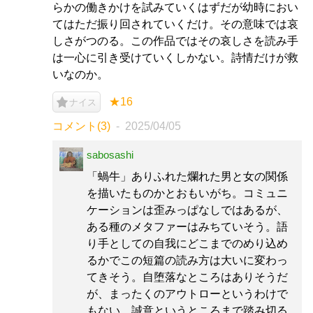
らかの働きかけを試みていくはずだが幼時におい
てはただ振り回されていくだけ。その意味では哀
しさがつのる。この作品ではその哀しさを読み手
は一心に引き受けていくしかない。詩情だけが救
いなのか。
★16
ナイス
コメント(3)
2025/04/05
sabosashi
「蝸牛」ありふれた爛れた男と女の関係
を描いたものかとおもいがち。コミュニ
ケーションは歪みっぱなしではあるが、
ある種のメタファーはみちていそう。語
り手としての自我にどこまでのめり込め
るかでこの短篇の読み方は大いに変わっ
てきそう。自堕落なところはありそうだ
が、まったくのアウトローというわけで
もない。誠意というところまで踏み切る