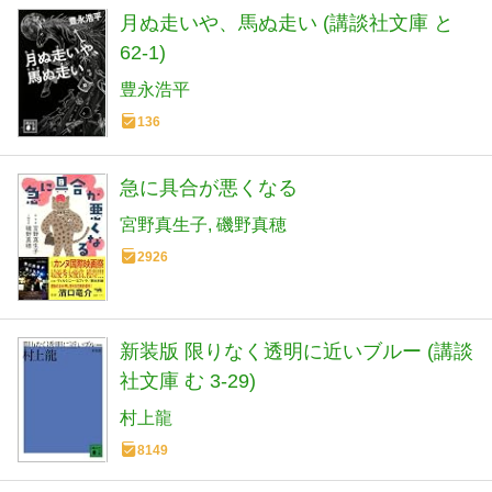
月ぬ走いや、馬ぬ走い (講談社文庫 と
62-1)
豊永浩平
136
急に具合が悪くなる
宮野真生子
磯野真穂
2926
新装版 限りなく透明に近いブルー (講談
社文庫 む 3-29)
村上龍
8149