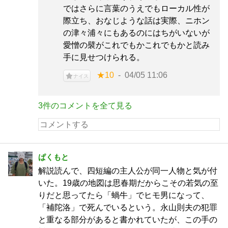
ではさらに言葉のうえでもローカル性が
際立ち、おなじような話は実際、ニホン
の津々浦々にもあるのにはちがいないが
愛憎の襞がこれでもかこれでもかと読み
手に見せつけられる。
★10
04/05 11:06
ナイス
3件のコメントを全て見る
ぱくもと
解説読んで、四短編の主人公が同一人物と気が付
いた。19歳の地図は思春期だからこその若気の至
りだと思ってたら「蝸牛」でヒモ男になって、
「補陀洛」で死んでいるという。永山則夫の犯罪
と重なる部分があると書かれていたが、この手の