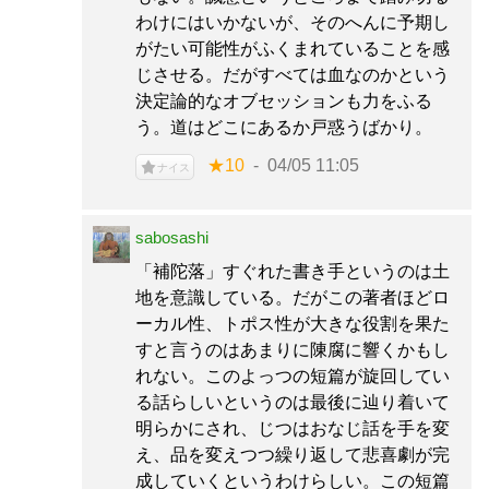
わけにはいかないが、そのへんに予期し
がたい可能性がふくまれていることを感
じさせる。だがすべては血なのかという
決定論的なオブセッションも力をふる
う。道はどこにあるか戸惑うばかり。
★10
04/05 11:05
ナイス
sabosashi
「補陀落」すぐれた書き手というのは土
地を意識している。だがこの著者ほどロ
ーカル性、トポス性が大きな役割を果た
すと言うのはあまりに陳腐に響くかもし
れない。このよっつの短篇が旋回してい
る話らしいというのは最後に辿り着いて
明らかにされ、じつはおなじ話を手を変
え、品を変えつつ繰り返して悲喜劇が完
成していくというわけらしい。この短篇