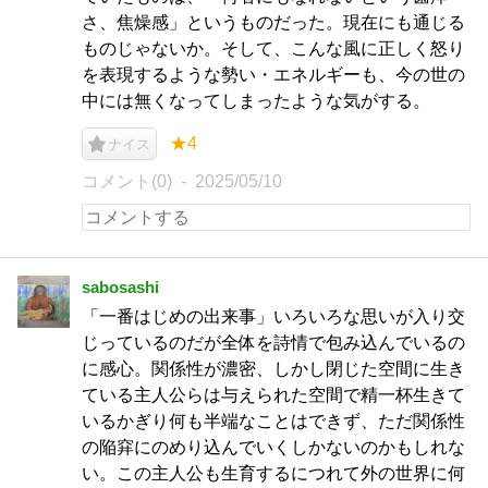
さ、焦燥感」というものだった。現在にも通じる
ものじゃないか。そして、こんな風に正しく怒り
を表現するような勢い・エネルギーも、今の世の
中には無くなってしまったような気がする。
★4
ナイス
コメント(0)
2025/05/10
sabosashi
「一番はじめの出来事」いろいろな思いが入り交
じっているのだが全体を詩情で包み込んでいるの
に感心。関係性が濃密、しかし閉じた空間に生き
ている主人公らは与えられた空間で精一杯生きて
いるかぎり何も半端なことはできず、ただ関係性
の陥穽にのめり込んでいくしかないのかもしれな
い。この主人公も生育するにつれて外の世界に何