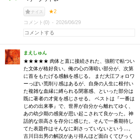
★2
ナイス
コメント(0)
2026/06/29
まえしゅん
★★★★★ 肉体と直に接続された、強靭で粘つい
た文体が格好良い。俺の心の薄暗い部分が、次第
に首をもたげる感触を感じる。 まだ大江フォロワ
ーっぽい荒削り感はあるが、自身の人生に根付い
た複雑な血縁に縛られる閉塞感、といった部分は
既に著者の才覚を感じさせる。 ベストは『一番は
じめの出来事』で、世界が自分から離れてゆく、
あの幼少期の感覚が思い起こされて良かった。神
話的な崇高さを存分に感じた。そんで一番期待し
てた表題作はそんなに刺さっていないという…。
古川日出男の解説があり得んほど面白くてびっく