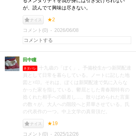
るメンタリティを我が身には引き受けられない
が、読んでて興味は尽きない。
★2
ナイス
コメント(0)
2026/06/08
田中瞳
十九歳の「ぼく」。予備校生かつ新聞配達
ネタバレ
員として日常を暮らしている。ノートに記した地
図と☓印。それは、ぼくは新聞配達で気に入らな
かった家を指している。鬱屈とした青春期特有の
捻くれた相手への眼差し…。散りばめられた言葉
の数々が、大人への階段へと昇華させている。氏
の代表作の一つ。中上文学の真骨頂だ。
★19
ナイス
コメント(0)
2025/12/26