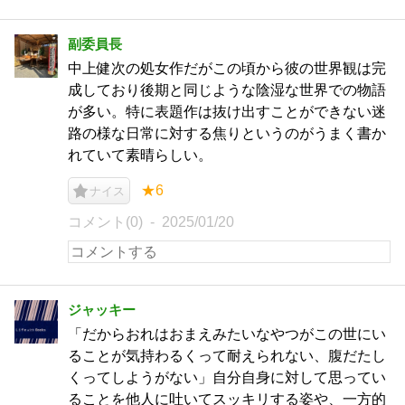
副委員長
中上健次の処女作だがこの頃から彼の世界観は完
成しており後期と同じような陰湿な世界での物語
が多い。特に表題作は抜け出すことができない迷
路の様な日常に対する焦りというのがうまく書か
れていて素晴らしい。
★6
ナイス
コメント(0)
2025/01/20
ジャッキー
「だからおれはおまえみたいなやつがこの世にい
ることが気持わるくって耐えられない、腹だたし
くってしようがない」自分自身に対して思ってい
ることを他人に吐いてスッキリする姿や、一方的