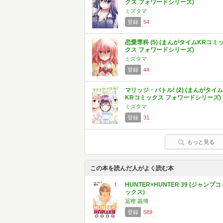
クス フォワードシリーズ)
ミズタマ
登録
54
恋愛専科 (5) (まんがタイムKRコミ
クス フォワードシリーズ)
ミズタマ
登録
44
マリッジ・バトル! (2) (まんがタイム
KRコミックス フォワードシリーズ)
ミズタマ
登録
31
もっと見る
この本を読んだ人がよく読む本
HUNTER×HUNTER 39 (ジャンプコ
ックス)
冨樫 義博
登録
589