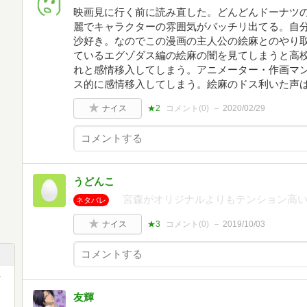
映画見に行く前に読み直した。どんどんドーナツ
麗でキャラクターの雰囲気がバッチリ出てる。自
沙好き。なのでこの漫画の主人公の絵麻とのやり
ているエグゾダス編の絵麻の闇を見てしまうと高
れと感情移入してしまう。アニメーター・作画マ
ス的に感情移入してしまう。絵麻のドス利いた声
ナイス
★2
コメント(
0
)
2020/02/29
うどんこ
宮森がオリジナルよりもテンション高い
ネタバレ
ナイス
★3
コメント(
0
)
2019/10/03
ッ
友輝