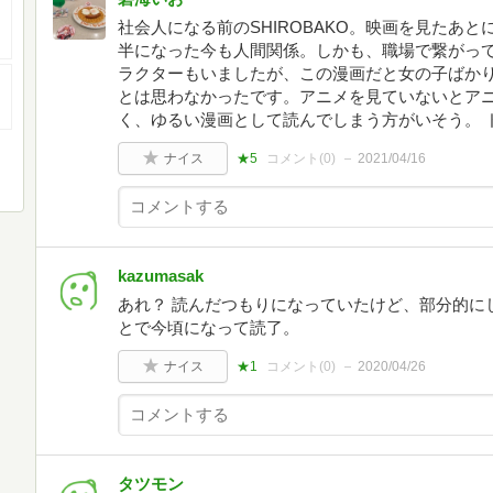
社会人になる前のSHIROBAKO。映画を見たあ
半になった今も人間関係。しかも、職場で繋がって
ラクターもいましたが、この漫画だと女の子ばか
とは思わなかったです。アニメを見ていないとア
く、ゆるい漫画として読んでしまう方がいそう。 
ナイス
★5
コメント(
0
)
2021/04/16
kazumasak
あれ？ 読んだつもりになっていたけど、部分的に
とで今頃になって読了。
ナイス
★1
コメント(
0
)
2020/04/26
タツモン