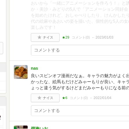
おいから「一緒にアニメーションを作ろう！」と
か・美沙・みどりの5人で「アニメーション同好会
を始めたけれど、おしゃべりしたり、けんかした
代の絵麻やあおいの姿を描いた、個性的な5人の女
楽しみです！
ナイス
★29
コメント(
0
)
2023/01/03
nas
良いスピンオフ漫画だなぁ。キャラの魅力がよく
かったな、絵馬もだけどみゃーもりが良い、キャ
ょっと違う気がするけどまだみゃーもりになる前
ナイス
★6
コメント(
0
)
2022/01/04
碧海いお