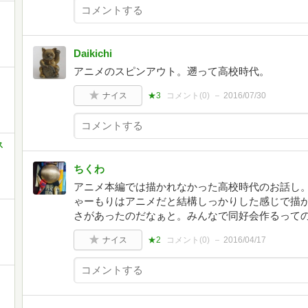
Daikichi
アニメのスピンアウト。遡って高校時代。
ナイス
★3
コメント(
0
)
2016/07/30
ス
ちくわ
アニメ本編では描かれなかった高校時代のお話し
ゃーもりはアニメだと結構しっかりした感じで描
さがあったのだなぁと。みんなで同好会作るって
ナイス
★2
コメント(
0
)
2016/04/17