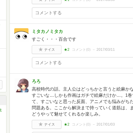
ッ
ミタカノミタカ
すごく・・・百合です
ナイス
★2
コメント(
0
)
2017/03/11
ろろ
高校時代の話。主人公はどっちかと言うと絵麻かな
すごいな…しかも作画はガチで絵麻だけか…。1巻
て、すごいなと思った反面、アニメでも悩みがち
問題ある。ここから解決まで持っていく道筋は、
ミ
どうやって魅せてくれるか楽しみ。
ナイス
★2
コメント(
0
)
2017/01/03