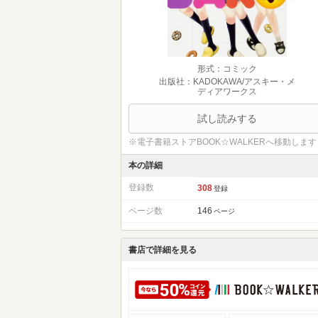
形式：コミック
出版社：KADOKAWA/アスキー・メ
ディアワークス
試し読みする
※電子書籍ストアBOOK☆WALKERへ移動します
本の詳細
登録数
308
登録
ページ数
146
ページ
書店で詳細を見る