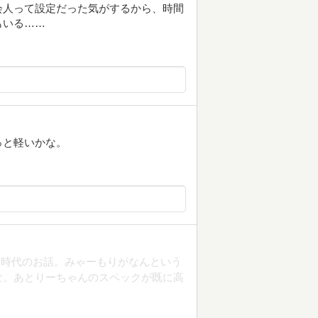
社会人って設定だった気がするから、時間
もいる……
っと軽いかな。
校時代のお話。みゃーもりがなんという
な。あとりーちゃんのスペックが既に高