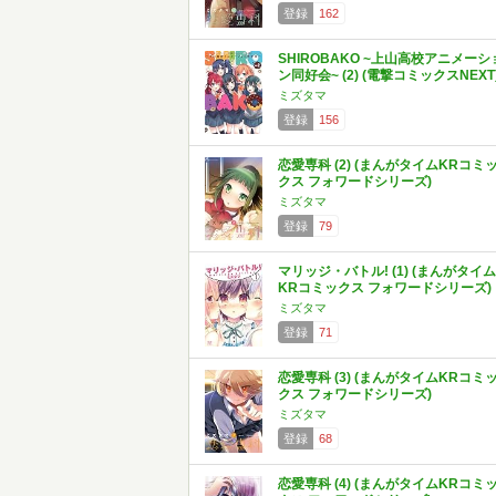
登録
162
SHIROBAKO ~上山高校アニメーシ
ン同好会~ (2) (電撃コミックスNEXT
ミズタマ
登録
156
恋愛専科 (2) (まんがタイムKRコミ
クス フォワードシリーズ)
ミズタマ
登録
79
マリッジ・バトル! (1) (まんがタイム
KRコミックス フォワードシリーズ)
ミズタマ
登録
71
恋愛専科 (3) (まんがタイムKRコミ
クス フォワードシリーズ)
ミズタマ
登録
68
恋愛専科 (4) (まんがタイムKRコミ