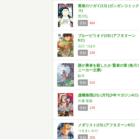
黄泉のツガイ(13) (ガンガンコミック
ス)
荒川弘
登録
484
ブルーピリオド(19) (アフタヌーン
KC)
山口 つばさ
登録
338
誰が勇者を殺したか 賢者の章 (角川
ニーカー文庫)
駄犬
登録
410
虚構推理(25) (月刊少年マガジンKC)
片瀬 茶柴
登録
128
メダリスト(15) (アフタヌーンKC)
つるまいかだ
登録
259