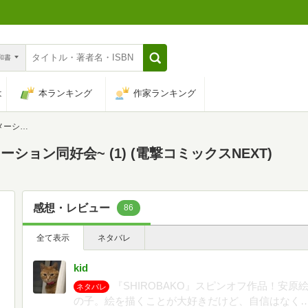
n和書
は
本ランキング
作家ランキング
クスNEXT)
ーション同好会~ (1) (電撃コミックスNEXT)
感想・レビュー
86
全て表示
ネタバレ
kid
『SHIROBAKO』スピンオフ作品！安
ネタバレ
の子。絵を描くことが大好きだけど、自信はなく