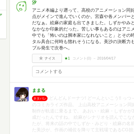
汐
アニメ本編より遡って、高校のアニメーション同
デ
点がメインで進んでいくのか。宮森や各メンバー
だなぁ。絵麻の家庭も出てきました。しずかやみ
なかなか印象的だった。苦しい事もあるのはアニ
中でも「怖いのは脚本家になれないこと」とその
タル具合に何時も惚れそうになる。美沙の決断力
ブル発生で次巻へ。
ナイス
★1
コメント(
0
)
2016/04/17
ままる
どんどんドーナツ! どーんといこう!! っつ
ネタバレ
のコミカライズ作品。 上山高校アニメーション同
制作が軌道に乗るまで。 あおい・絵麻・しずかが
成だったんですね。 絵麻がシナリオを読んでこな
たが、将来の話の中でしずか・みどり・絵麻の名
た美沙が、作画の補佐を降りて主戦場であるCG担