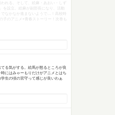
誘われる。そして、絵麻・あおい・しず
」を設立。絵麻が副部長になり、活動
りでなかなか進まないようで…！高校時
の子のアニメ×青春ストーリー！次巻も
出てる気がする。絵馬が怒るところが良
ラ時にはみゃーもりだけがアニメとはち
の学生の頃の宮守って感じが良いわぁ