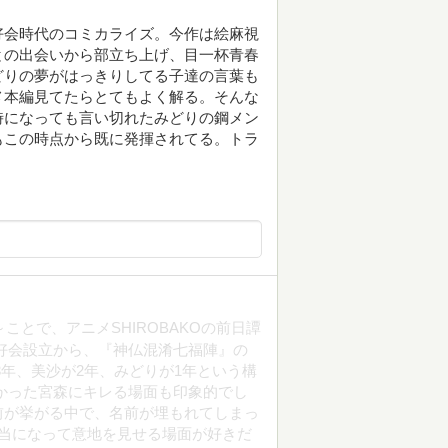
好会時代のコミカライズ。今作は絵麻視
との出会いから部立ち上げ、目一杯青春
どりの夢がはっきりしてる子達の言葉も
メ本編見てたらとてもよく解る。そんな
時になっても言い切れたみどりの鋼メン
もこの時点から既に発揮されてる。トラ
～ことで、アニメSHIROBAKOの前日譚
好会設立から、『神仏混淆七福陣』の
3年、美沙が2年、みどりが1年という構
かった宮森にキレる場面も印象的でし
前が挙がる中で、名前が埋もれてしまっ
当になって意地を見せる場面が好きだ