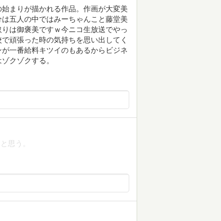
の始まりが描かれる作品。作画が大変美
分は五人の中ではみーちゃんこと藤堂美
取りは御褒美ですｗ今ニコ生放送でやっ
校で頑張った時の気持ちを思い出してく
ンが一番給料キツイのもあるからビジネ
はゾクゾクする。
と思う。