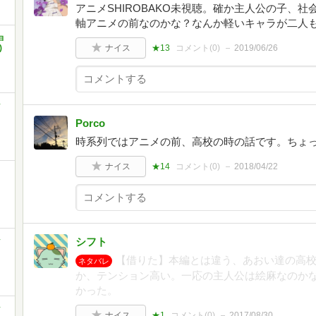
アニメSHIROBAKO未視聴。確か主人公の子、
軸アニメの前なのかな？なんか軽いキャラが二人
ョ
)
ナイス
★13
コメント(
0
)
2019/06/26
ッ
Porco
時系列ではアニメの前、高校の時の話です。ちょ
ナイス
★14
コメント(
0
)
2018/04/22
ッ
シフト
【借りた】本編とは違う、あおい達の高
ネタバレ
か、テンション高い。一応の主人公は絵麻なのか
かった。
ッ
ナイス
★1
コメント(
0
)
2017/08/30