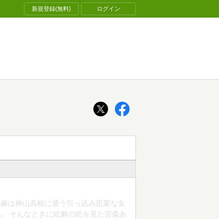
新規登録(無料)
ログイン
原絵麻は神山高校に通う引っ込み思案な女
…。そんなときに絵麻の絵を見た宮森あ