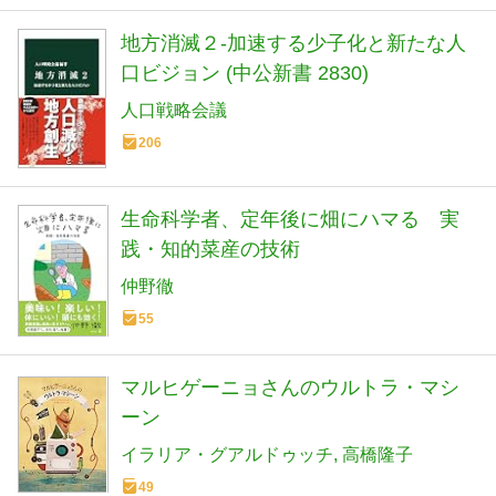
地方消滅２-加速する少子化と新たな人
口ビジョン (中公新書 2830)
人口戦略会議
206
生命科学者、定年後に畑にハマる 実
践・知的菜産の技術
仲野徹
55
マルヒゲーニョさんのウルトラ・マシ
ーン
イラリア・グアルドゥッチ
高橋隆子
49