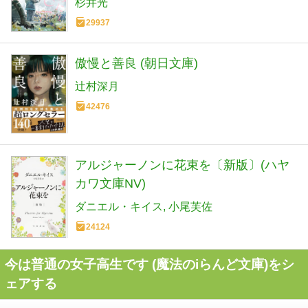
杉井光
29937
傲慢と善良 (朝日文庫)
辻村深月
42476
アルジャーノンに花束を〔新版〕(ハヤ
カワ文庫NV)
ダニエル・キイス
小尾芙佐
24124
今は普通の女子高生です (魔法のiらんど文庫)をシ
ェアする