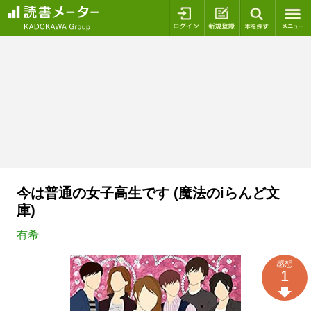
ログイン
新規登録
本を探
今は普通の女子高生です (魔法のiらんど文
庫)
有希
感想
1