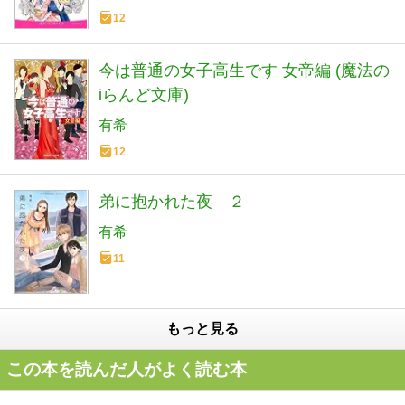
12
今は普通の女子高生です 女帝編 (魔法の
iらんど文庫)
有希
12
弟に抱かれた夜 ２
有希
11
もっと見る
この本を読んだ人がよく読む本