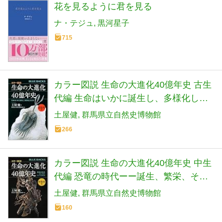
花を見るように君を見る
ナ・テジュ
黒河星子
715
カラー図説 生命の大進化40億年史 古生
代編 生命はいかに誕生し、多様化した
のか (ブルーバックス)
土屋健
群馬県立自然史博物館
266
カラー図説 生命の大進化40億年史 中生
代編 恐竜の時代ーー誕生、繁栄、そし
て大量絶滅 (ブルーバックス)
土屋健
群馬県立自然史博物館
160