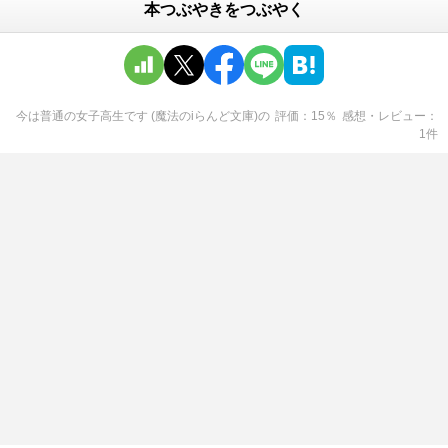
本つぶやきをつぶやく
今は普通の女子高生です (魔法のiらんど文庫)
の
評価
15
％
感想・レビュー
1
件