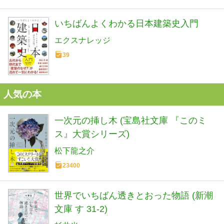
いちばんよくわかる日本建築史入門
エクスナレッジ
39
人気の本
一次元の挿し木 (宝島社文庫 『このミ
ス』大賞シリーズ)
松下龍之介
23400
世界でいちばん透きとおった物語 (新潮
文庫 す 31-2)