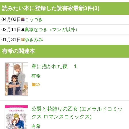
読みたい本に登録した読書家最新3件(3)
04月03日
こうづき
02月11日
真塚なつき（マンガ以外）
01月31日
ゆきみみ
有希の関連本
弟に抱かれた夜 １
有希
15
公爵と花飾りの乙女 (エメラルドコミッ
クス ロマンスコミックス)
有希