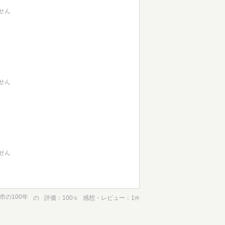
せん
せん
せん
市の100年
の
評価
100
感想・レビュー
1
％
件