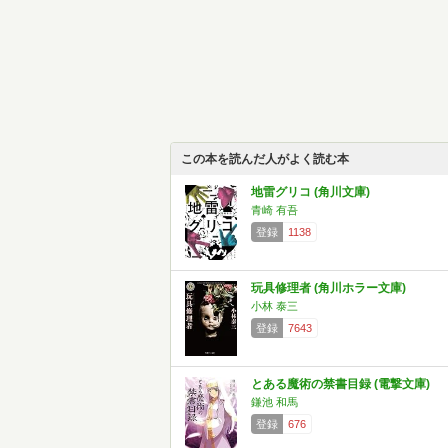
この本を読んだ人がよく読む本
地雷グリコ (角川文庫)
青崎 有吾
登録
1138
玩具修理者 (角川ホラー文庫)
小林 泰三
登録
7643
とある魔術の禁書目録 (電撃文庫)
鎌池 和馬
登録
676