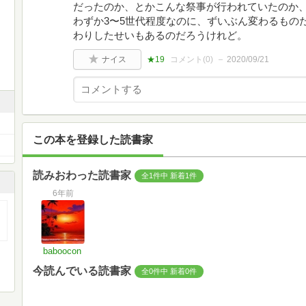
だったのか、とかこんな祭事が行われていたのか、
わずか3〜5世代程度なのに、ずいぶん変わるものだ
わりしたせいもあるのだろうけれど。
ナイス
★19
コメント(
0
)
2020/09/21
この本を登録した読書家
読みおわった読書家
全1件中 新着1件
6年前
baboocon
今読んでいる読書家
全0件中 新着0件