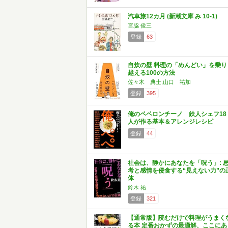
汽車旅12カ月 (新潮文庫 み 10-1)
宮脇 俊三
登録
63
自炊の壁 料理の「めんどい」を乗り
越える100の方法
佐々木 典士,山口 祐加
登録
395
俺のペペロンチーノ 鉄人シェフ18
人が作る基本＆アレンジレシピ
登録
44
社会は、静かにあなたを「呪う」: 
考と感情を侵食する“見えない力”の
体
鈴木 祐
登録
321
【通常版】読むだけで料理がうまく
る本 定番おかずの最適解、ここにあ