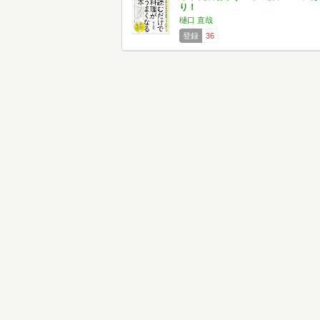
り！
樋口 直哉
登録
36