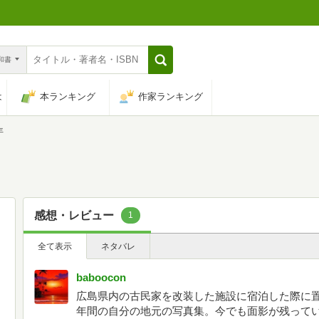
n和書
は
本ランキング
作家ランキング
年
感想・レビュー
1
全て表示
ネタバレ
baboocon
広島県内の古民家を改装した施設に宿泊した際に置
年間の自分の地元の写真集。今でも面影が残って