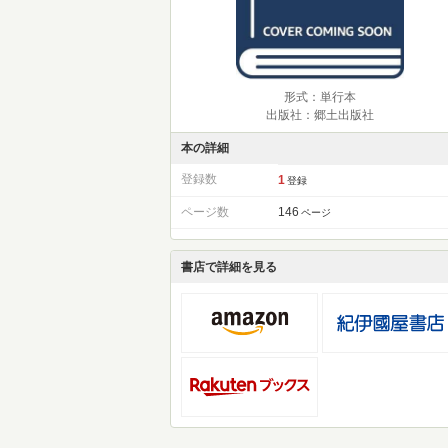
形式：単行本
出版社：郷土出版社
本の詳細
登録数
1
登録
ページ数
146
ページ
書店で詳細を見る