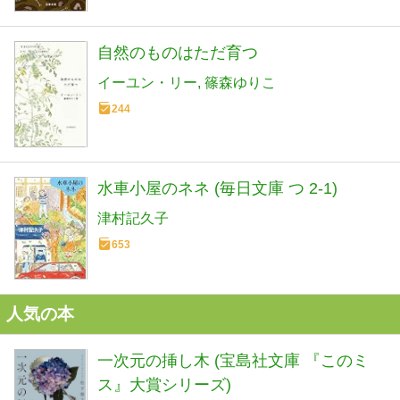
自然のものはただ育つ
イーユン・リー
篠森ゆりこ
244
水車小屋のネネ (毎日文庫 つ 2-1)
津村記久子
653
人気の本
一次元の挿し木 (宝島社文庫 『このミ
ス』大賞シリーズ)