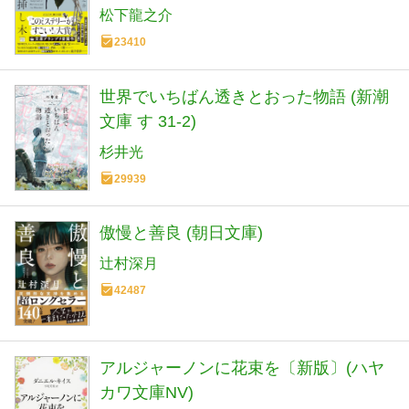
松下龍之介
23410
世界でいちばん透きとおった物語 (新潮
文庫 す 31-2)
杉井光
29939
傲慢と善良 (朝日文庫)
辻村深月
42487
アルジャーノンに花束を〔新版〕(ハヤ
カワ文庫NV)