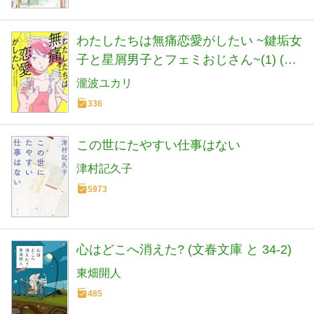
わたしたちは無痛恋愛がしたい ~鍵垢女
子と星屑男子とフェミおじさん~(1) (ア
フタヌーンKC)
瀧波ユカリ
336
この世にたやすい仕事はない
津村記久子
5973
心はどこへ消えた? (文春文庫 と 34-2)
東畑開人
485