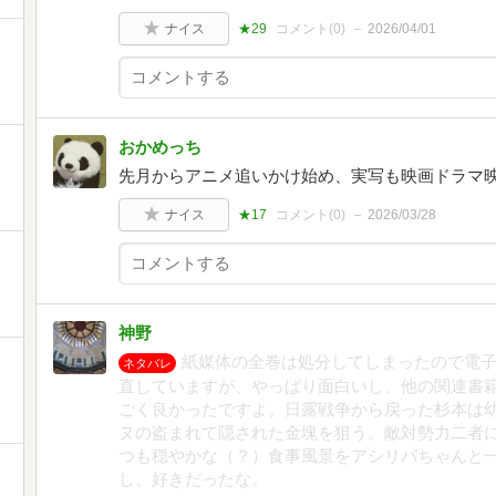
ナイス
★29
コメント(
0
)
2026/04/01
おかめっち
先月からアニメ追いかけ始め、実写も映画ドラマ
ナイス
★17
コメント(
0
)
2026/03/28
神野
紙媒体の全巻は処分してしまったので電
ネタバレ
直していますが、やっぱり面白いし、他の関連書
ごく良かったですよ。日露戦争から戻った杉本は
ヌの盗まれて隠された金塊を狙う。敵対勢力二者
つも穏やかな（？）食事風景をアシリパちゃんと
し、好きだったな。