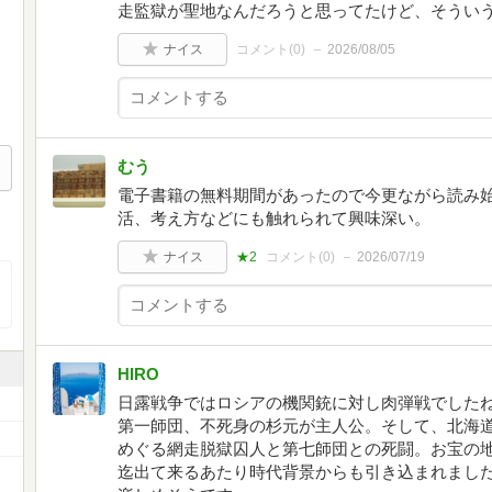
走監獄が聖地なんだろうと思ってたけど、そうい
ナイス
コメント(
0
)
2026/08/05
むう
電子書籍の無料期間があったので今更ながら読み
活、考え方などにも触れられて興味深い。
ナイス
★2
コメント(
0
)
2026/07/19
HIRO
日露戦争ではロシアの機関銃に対し肉弾戦でした
第一師団、不死身の杉元が主人公。そして、北海
めぐる網走脱獄囚人と第七師団との死闘。お宝の
迄出て来るあたり時代背景からも引き込まれました