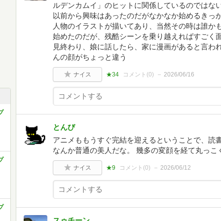
ルデンカムイ」のヒットに関係しているのではな
以前から興味はあったのだがなかなか始めるきっかけ
人物のイラストが描いてあり、当然その時は誰か
始めたのだが、残酷シーンを乗り越えればすごく
見終わり、娘に話したら、家に漫画があると言わ
んの顔がちょっと違う
ナイス
★34
コメント(
0
)
2026/06/16
プ
とんび
アニメももうすぐ完結を迎えるということで、読書
なんか普通の美人だな。 幾多の変顔を経て丸っこ
プ
ナイス
★9
コメント(
0
)
2026/06/12
プ
スゥチーン