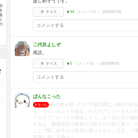
楽しめそうです。
欲
を
ナイス
★34
コメント(
0
)
2026/07/16
金
と
の
二代目よしぞ
再読。
ナイス
★5
コメント(
0
)
2026/06/30
ぱんなこった
紙の本も買ったので再読感想。物語の本
ネタバレ
る。ウェンカムイを巡る、杉元やアシㇼパさんの
チタタプ、オハウが美味しそう。まだ見た目の個
するも、腕顎骨折で極寒の川落ちとか割と散々。
こしで既に若干ボケ役感が漂ってるが。土方、一
登場と共に次巻へ！