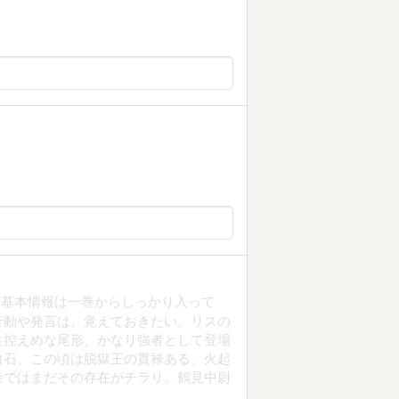
筋基本情報は一巻からしっかり入って
行動や発言は、覚えておきたい。リスの
性控えめな尾形、かなり強者として登場
白石、この頃は脱獄王の貫禄ある、火起
巻ではまだその存在がチラリ。鶴見中尉