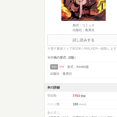
形式：コミック
出版社：集英社
試し読みする
※電子書籍ストアBOOK☆WALKERへ移動します
その他の形式（β版）
形式：Kindle版
登録
376
出版社：集英社
本の詳細
登録数
7703
登録
ページ数
188
ページ
あらすじ