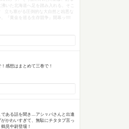
に沸いた北海道へ足を踏み入れる。そこ
? 立ち塞がる圧倒的な大自然と凶悪な
『黄金を巡る生存競争』開幕ッ!!!!
で！感想はまとめて三巻で！
こである話を聞き…アシㇼパさんと出逢
プがかわいすぎて、無駄にチタタプ言っ
、鶴見中尉登場！