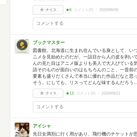
ナイス
★6
コメント(
0
)
2026/06/30
ブックマスター
図書館。北海道に生まれ住んでいる身として、い
ニメを見始めたのだが、一話目から人の皮を剥い
んの見た目はアニメ版よりも美人で大人びている
語そのものが面白いのはもちろんのこと、一昔前
要素も盛りだくさんで本当に優れた作品だなと思
そう。にしても、リスってどんな味するんだろう
ナイス
★13
コメント(
0
)
2026/06/21
アイシャ
先日女満別に行く用があり、飛行機のチケットが