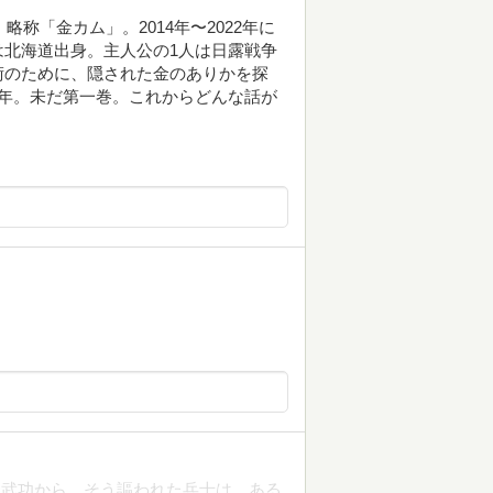
略称「金カム」。2014年〜2022年に
北海道出身。主人公の1人は日露戦争
術のために、隠された金のありかを探
年。未だ第一巻。これからどんな話が
き武功から、そう謳われた兵士は、ある