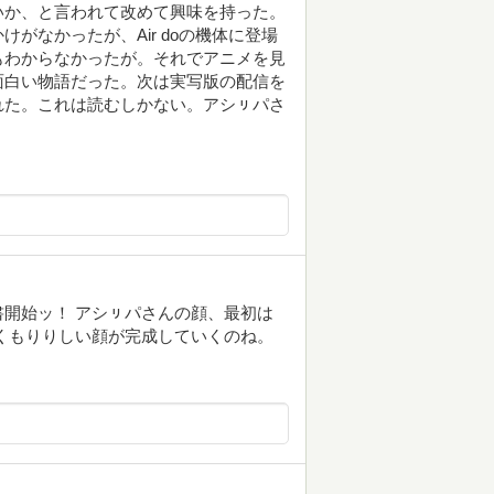
いか、と言われて改めて興味を持った。
がなかったが、Air doの機体に登場
もわからなかったが。それでアニメを見
面白い物語だった。次は実写版の配信を
れた。これは読むしかない。アシㇼパさ
開始ッ！ アシㇼパさんの顔、最初は
くもりりしい顔が完成していくのね。