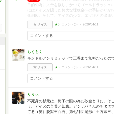
プ
目的の為に大金を欲し、かつてゴールドラッシュ
にはアイヌが隠した莫大な埋蔵金への手掛かりが!
死刑囚。そして、アイヌの少女、エゾ狼との出逢い。
ナイス
★5
コメント(
0
)
2026/04/11
もくもく
キンドルアンリミテッドで三巻まで無料だったの
ナイス
★3
コメント(
0
)
2026/04/11
りりぃ
不死身の杉元は、梅子の眼の為に砂金とりに。そ
う。アイヌの言葉と知恵。アシㇼパさんのチタタ
てる（笑）脱獄王白石、第七師団尾形に土方歳三