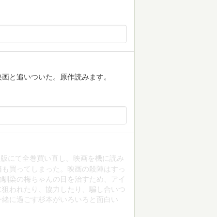
映画と追いついた。原作読みます。
子版にて全巻買い直し。映画を機に読み
籍も買ってしまった。映画の殺陣はすっ
幼馴染の梅ちゃんの目を治すため、アイ
に狙われたり、協力したり、騙し合いつ
一緒に過ごす杉本がいろいろと面白い