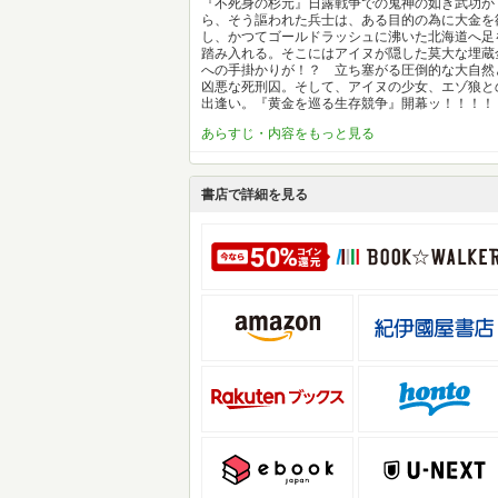
『不死身の杉元』日露戦争での鬼神の如き武功か
ら、そう謳われた兵士は、ある目的の為に大金を
し、かつてゴールドラッシュに沸いた北海道へ足
踏み入れる。そこにはアイヌが隠した莫大な埋蔵
への手掛かりが！？ 立ち塞がる圧倒的な大自然
凶悪な死刑囚。そして、アイヌの少女、エゾ狼と
出逢い。『黄金を巡る生存競争』開幕ッ！！！！
あらすじ・内容をもっと見る
書店で詳細を見る