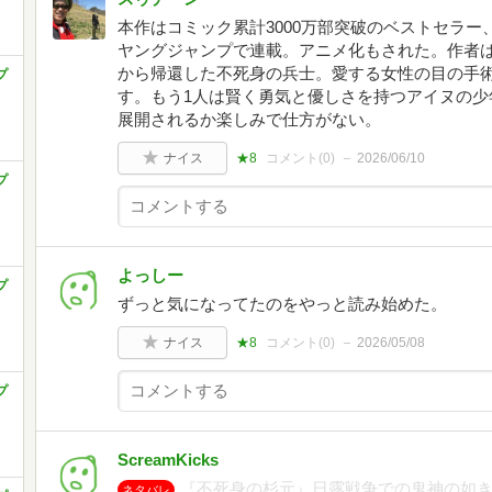
本作はコミック累計3000万部突破のベストセラー、
ヤングジャンプで連載。アニメ化もされた。作者は
から帰還した不死身の兵士。愛する女性の目の手
プ
す。もう1人は賢く勇気と優しさを持つアイヌの少
展開されるか楽しみで仕方がない。
ナイス
★8
コメント(
0
)
2026/06/10
プ
よっしー
プ
ずっと気になってたのをやっと読み始めた。
ナイス
★8
コメント(
0
)
2026/05/08
プ
ScreamKicks
『不死身の杉元』日露戦争での鬼神の如
ネタバレ