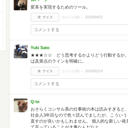
変革を実現するためのツール。
ナイス
コメント(
0
)
2026/04/22
Yuki Sato
★★★☆☆ どう思考するかよりどう行動するか
ば及第点のラインを明確に。
ナイス
コメント(
0
)
2026/02/14
Q-to
おそらくコンサル系の仕事術の本は読みすぎると
社会人3年目なので色々読んでましたが、こういう
直すのが良いかもしれません。 個人的な新しい発
て言っていることが大事なんだなと。