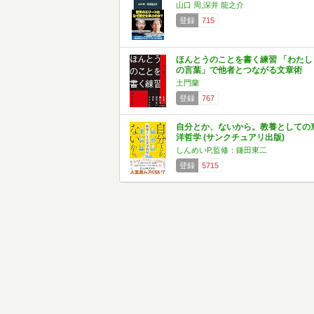
山口 周,深井 龍之介
登録
715
ほんとうのことを書く練習 「わたし
の言葉」で他者とつながる文章術
土門蘭
登録
767
自分とか、ないから。教養としての
洋哲学 (サンクチュアリ出版)
しんめいP,監修：鎌田東二
登録
5715