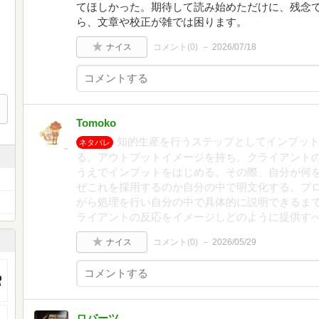
てほしかった。期待して読み始めただけに、残念
ら、文章や校正が雑では困ります。
ナイス
コメント(
0
)
2026/07/18
Tomoko
知的生産を行うステップとしてインプッ
ネタバレ
る。アウトプットイメージを持ち、クライアント
うえでインプットをはじめる。その際、自分が何
ぜこれを採用するのか自分の中で明文化する。プ
がら処理を行い自分の中で具体的に説明できるま
ライアントの反応をイメージしどのように提供す
ナイス
コメント(
0
)
2026/05/29
ロバーツ