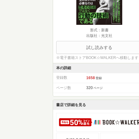
形式：新書
出版社：光文社
試し読みする
※電子書籍ストアBOOK☆WALKERへ移動します
本の詳細
登録数
1658
登録
ページ数
320
ページ
書店で詳細を見る