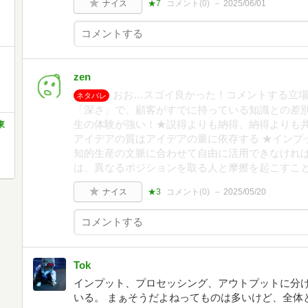
ナイス
★7
コメント(
0
)
2025/06/01
zen
おお…スゴイ良かった！コメントする立
ネタバレ
「深さ」で、顧客がすでに持っている知識との差
生の体験が強い！★説得よりも納得、納得よりも
東
アイデアの質はアイデアの量に依存する ★インプ
知的生産の文脈に合わせて自由に活用できなけれ
は、異なるポジションを取る人と摩擦を起こすこ
ナイス
★3
コメント(
0
)
2025/05/20
Tok
インプット、プロセッシング、アウトプットに分けて
いる。 まぁそうだよねってものは多いけど、全体