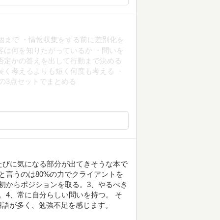
個まで ・情報収集をする前に差別化を
客は何を知りたがっているか ・問いを
否定かの答えを出して行動まで決める
長く考えるよりも短く何度も考える ・
owの3点セットでまとめる
たびに気になる部分が出てきそうな本で
と言うのは80%の力でクライアントを
初からポジションを取る。3、やるべき
。4、常に自分らしい問いを持つ。 そ
用語が多く、勉強不足を感じます。