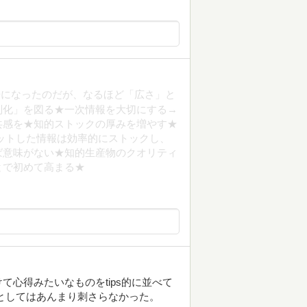
場になったのだが、なるほど「広さ」と
別化」を図る★一次情報を大切にする→
共感を★知的ストックの厚みを増やす★
ットした情報は効率的にストックし、
ば意味がない★知的生産物のクオリティ
とで初めて高まる★
心得みたいなものをtips的に並べて
としてはあんまり刺さらなかった。