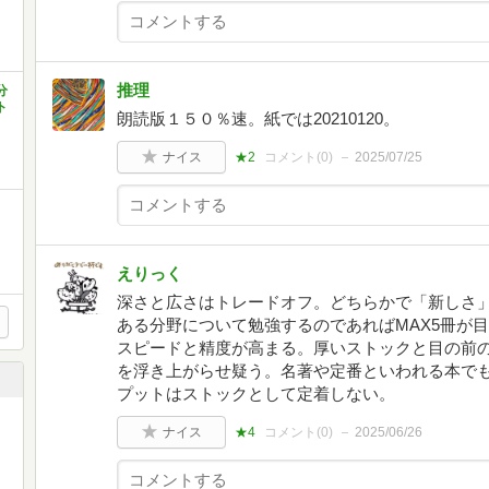
推理
分
ト
朗読版１５０％速。紙では20210120。
ナイス
★2
コメント(
0
)
2025/07/25
えりっく
深さと広さはトレードオフ。どちらかで「新しさ
ある分野について勉強するのであればMAX5冊が
スピードと精度が高まる。厚いストックと目の前
を浮き上がらせ疑う。名著や定番といわれる本で
プットはストックとして定着しない。
ナイス
★4
コメント(
0
)
2025/06/26