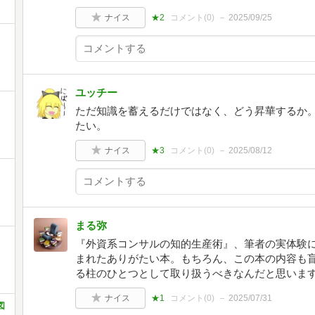
ナイス
★2
コメント(
0
)
2025/09/25
ユッチー
ただ知識を蓄えるだけではなく、どう昇華するか。 Ju
たい。
ナイス
★3
コメント(
0
)
2025/08/12
まる弥
『外資系コンサルの知的生産術』、筆者の実体験
まれたありがたい本。もちろん、この本の内容も
る柱のひとつとして取り扱うべきなんだと思います
ナイス
★1
コメント(
0
)
2025/07/31
図