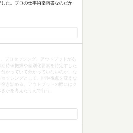
でした。プロの仕事術指南書なのだか
ト、プロセッシング、アウトプットがあ
の期待値把握や差別化要素を特定すした
を分かっていて分かっていないのか、な
ロセッシングとして、問や視点を変えな
で突き詰める。アウトプットの際にはク
べきかを考えたうえで行う。