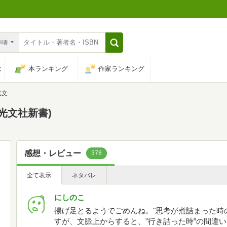
n和書
は
本ランキング
作家ランキング
書)
光文社新書)
感想・レビュー
378
全て表示
ネタバレ
にしのこ
揚げ足とるようでごめんね。"思考が煮詰まった時
すが、文脈上からすると、”行き詰った時”の間違