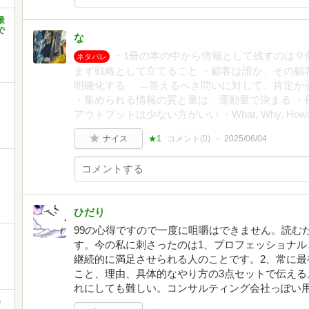
最
で
な
・1冊の本の中から情報として残すのは９
ネタバレ
まず戦略として立てること ・顧客は誰か、その顧
明確化する →答えるべき問いに対して、肯定か
・集められる情報の質と量は、運動量で決まる ・
アウトプットは少ない方がいい ・What, Why, H
ナイス
★1
コメント(
0
)
2025/06/04
ひだり
99の心得ですので一度に咀嚼はできません。読む
す。今の私に刺さったのは1、プロフェッショナル
継続的に満足させられる人のことです。2、常に最
こと、理由、具体的なやり方の3点セットで伝える
れにしても難しい。コンサルティング会社っぽい
)