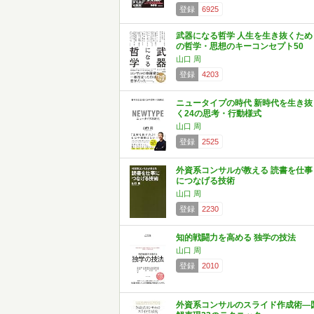
登録
6925
武器になる哲学 人生を生き抜くため
の哲学・思想のキーコンセプト50
山口 周
登録
4203
ニュータイプの時代 新時代を生き抜
く24の思考・行動様式
山口 周
登録
2525
外資系コンサルが教える 読書を仕事
につなげる技術
山口 周
登録
2230
知的戦闘力を高める 独学の技法
山口 周
登録
2010
外資系コンサルのスライド作成術―