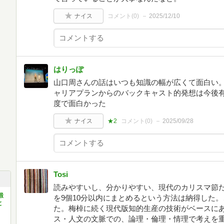
ナイス
コメント(
0
)
2025/12/10
はりっぽ
山口周さんの話はいつも知識の幅が広くて面白い
ャリアプランからのバックキャスト的発想は今後
度で面白かった
ナイス
★2
コメント(
0
)
2025/09/28
Tosi
読みやすいし、分かりやすい、現代のカリスマ節
鍛
を9個10分以内にまとめるという方法は納得した
と
た。梅棹に続く現代版知的生産の技術がベースに
ス・人文の文脈での、論理・倫理・情理で考えを