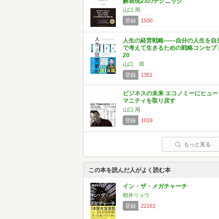
解表現23のテクニック
山口 周
登録
1500
人生の経営戦略――自分の人生を自
で考えて生きるための戦略コンセプ
20
山口 周
登録
1351
ビジネスの未来 エコノミーにヒュー
マニティを取り戻す
山口 周
登録
1019
もっと見る
この本を読んだ人がよく読む本
イン・ザ・メガチャーチ
朝井リョウ
登録
22161