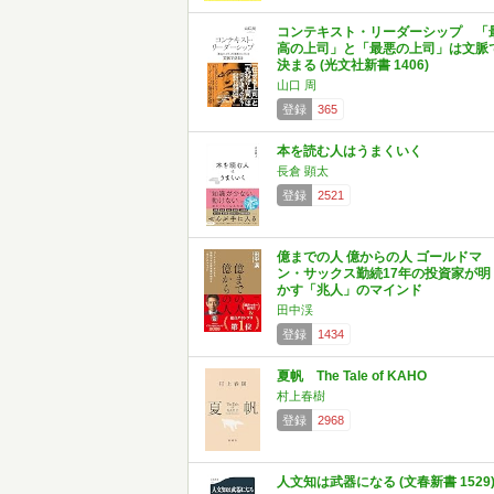
コンテキスト・リーダーシップ 「
高の上司」と「最悪の上司」は文脈
決まる (光文社新書 1406)
山口 周
登録
365
本を読む人はうまくいく
長倉 顕太
登録
2521
億までの人 億からの人 ゴールドマ
ン・サックス勤続17年の投資家が明
かす「兆人」のマインド
田中渓
登録
1434
夏帆 The Tale of KAHO
村上春樹
登録
2968
人文知は武器になる (文春新書 1529