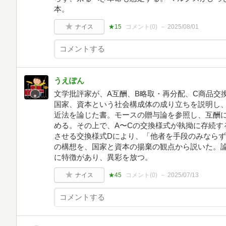
本。
ナイス
★15
コメント(
0
)
2025/08/01
うえぽん
文学批評家が、A互酬、B略取・再分配、C商品交
国家、資本という社会構成体の成り立ちを説明し
近法を論じた書。モースの贈与論を参照し、互酬
める。その上で、A〜Cの交換様式が執拗に存続す
させる交換様式Dにより、「他者を手段のみなら
の構想を、国家と資本の揚棄の観点から説いた。
に特徴があり、異彩を放つ。
ナイス
★45
コメント(
0
)
2025/07/13