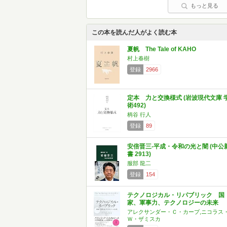
もっと見る
この本を読んだ人がよく読む本
夏帆 The Tale of KAHO
村上春樹
登録
2966
定本 力と交換様式 (岩波現代文庫 
術492)
柄谷 行人
登録
89
安倍晋三-平成・令和の光と闇 (中公
書 2913)
服部 龍二
登録
154
テクノロジカル・リパブリック 国
家、軍事力、テクノロジーの未来
アレクサンダー・Ｃ・カープ,ニコラス
Ｗ・ザミスカ