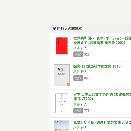
柄谷 行人の関連本
世界共和国へ: 資本=ネーション=国
を超えて (岩波新書 新赤版 1001)
柄谷 行人
登録
922
探究(1) (講談社学術文庫 1015)
柄谷 行人
登録
860
定本 日本近代文学の起源 (岩波現代
庫 学術 202)
柄谷 行人
登録
779
意味という病 (講談社文芸文庫 かB 2
柄谷 行人