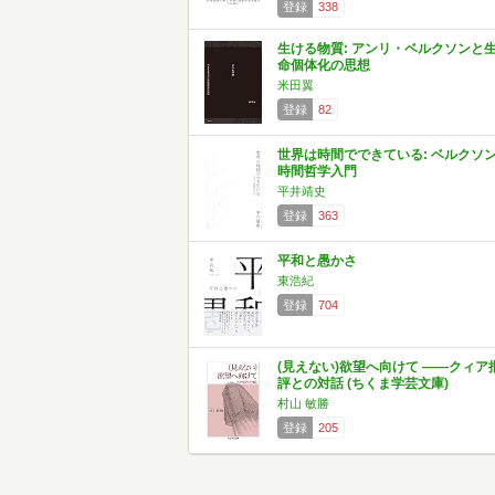
登録
338
生ける物質: アンリ・ベルクソンと
命個体化の思想
米田翼
登録
82
世界は時間でできている: ベルクソ
時間哲学入門
平井靖史
登録
363
平和と愚かさ
東浩紀
登録
704
(見えない)欲望へ向けて ――クィア
評との対話 (ちくま学芸文庫)
村山 敏勝
登録
205