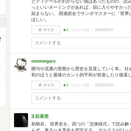
とディデールがわからない感はあったものの、読み
っといいネーミングがあれば、頭に入りやすかっ
始まらない。 国連総会でサンボマスターに「世界
ほしい。
ナイス
★1
コメント(
0
)
2026/02/07
omemegaro
贈与や流通の形態から歴史を見直していく本。 社
初のほうと最後のカント的平和が前進したり後退
ナイス
★1
コメント(
0
)
2025/12/12
∃.狂茶党
初柄谷。 世界史を、四つの「交換様式」で読み解
らず、来るべき革命も想定する。 マルクスがひっ