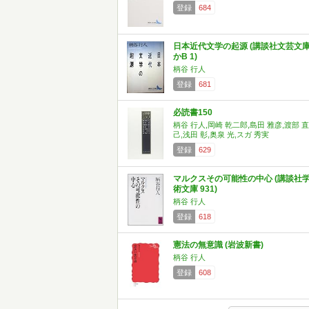
登録
684
日本近代文学の起源 (講談社文芸文
かB 1)
柄谷 行人
登録
681
必読書150
柄谷 行人,岡崎 乾二郎,島田 雅彦,渡部 直
己,浅田 彰,奥泉 光,スガ 秀実
登録
629
マルクスその可能性の中心 (講談社
術文庫 931)
柄谷 行人
登録
618
憲法の無意識 (岩波新書)
柄谷 行人
登録
608