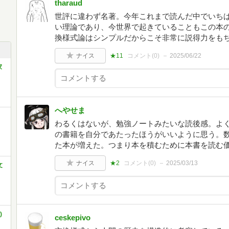
tharaud
世評に違わず名著。今年これまで読んだ中でいち
い理論であり、今世界で起きていることもこの本
換様式論はシンプルだからこそ非常に説得力をも
ナイス
★11
コメント(
0
)
2025/06/22
家
へやせま
わるくはないが、勉強ノートみたいな読後感。よ
の書籍を自分であたったほうがいいように思う。
た本が増えた。つまり本を積むために本書を読む
ナイス
★2
コメント(
0
)
2025/03/13
文
)
ceskepivo