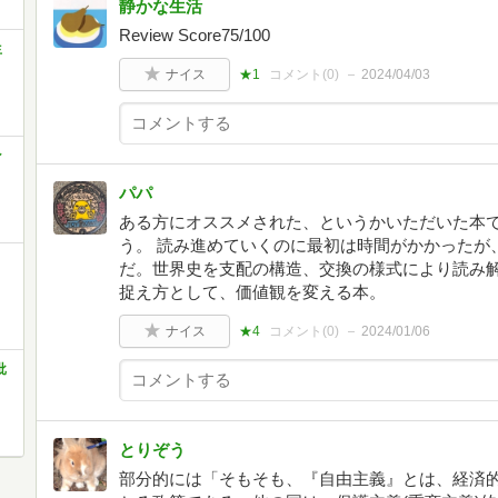
静かな生活
Review Score75/100
生
ナイス
★1
コメント(
0
)
2024/04/03
ン
パパ
ある方にオススメされた、というかいただいた本
う。 読み進めていくのに最初は時間がかかったが
だ。世界史を支配の構造、交換の様式により読み解
捉え方として、価値観を変える本。
ナイス
★4
コメント(
0
)
2024/01/06
批
とりぞう
部分的には「そもそも、『自由主義』とは、経済