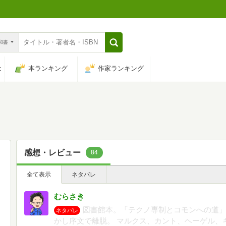
n和書
は
本ランキング
作家ランキング
感想・レビュー
84
全て表示
ネタバレ
むらさき
図書館本。「テクノ専制とコモンへの道」
ネタバレ
かし序文で離脱。 マルクス、カント、ヘーゲル、