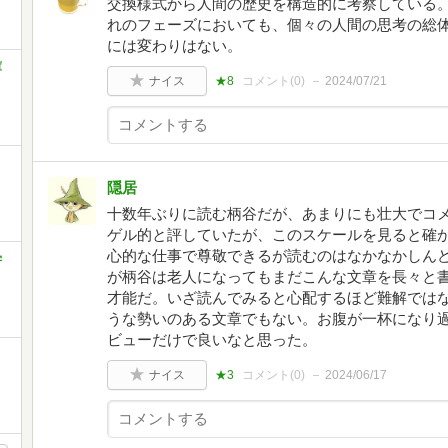
交換様式から人間の歴史を構造的に考察している
れのフェーズにおいても、個々の人間の思考の総
には変わりはない。
庫
ナイス
★8
コメント(
0
)
2024/07/21
隠居
十数年ぶりに読む柄谷だが、あまりにも壮大でコ
ゲル的と評していたが、このスケールを見ると確
心的な仕事で尊敬できるが読むのはなかなかしんど
学
が柄谷は老人になってもまだこんな文章を長々と
才能だ。いざ読んでみると心配するほど難解では
うな勢いのある文章でもない。お腹が一杯になり
ビューだけで良いなと思った。
ナイス
★3
コメント(
0
)
2024/06/17