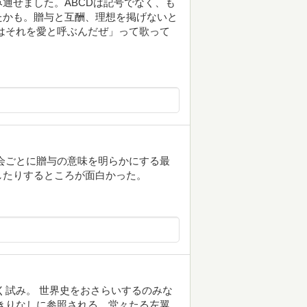
通せました。ABCDは記号でなく、も
たかも。贈与と互酬、理想を掲げないと
はそれを愛と呼ぶんだぜ」って歌って
会ごとに贈与の意味を明らかにする最
したりするところが面白かった。
く試み。 世界史をおさらいするのみな
きりなしに参照される、堂々たる左翼