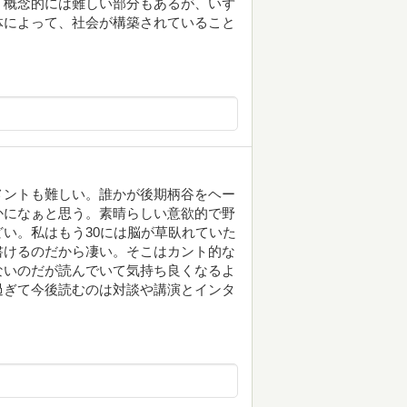
。概念的には難しい部分もあるが、いず
体によって、社会が構築されていること
メントも難しい。誰かが後期柄谷をヘー
かになぁと思う。素晴らしい意欲的で野
い。私はもう30には脳が草臥れていた
書けるのだから凄い。そこはカント的な
ないのだが読んでいて気持ち良くなるよ
過ぎて今後読むのは対談や講演とインタ