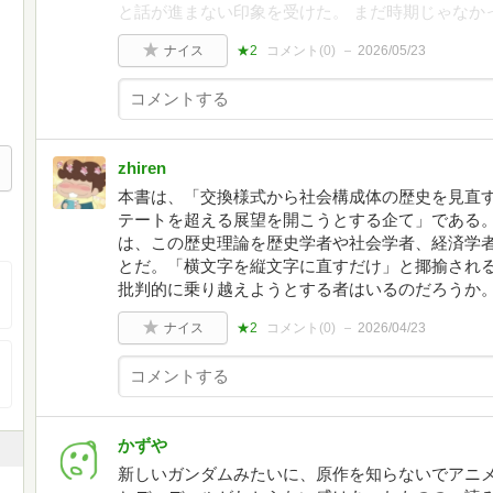
と話が進まない印象を受けた。 まだ時期じゃなか
ナイス
★2
コメント(
0
)
2026/05/23
zhiren
本書は、「交換様式から社会構成体の歴史を見直
テートを超える展望を開こうとする企て」である
は、この歴史理論を歴史学者や社会学者、経済学
とだ。「横文字を縦文字に直すだけ」と揶揄され
批判的に乗り越えようとする者はいるのだろうか
ナイス
★2
コメント(
0
)
2026/04/23
かずや
新しいガンダムみたいに、原作を知らないでアニ