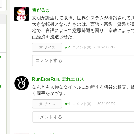
雪だるま
文明が誕生して以降、世界システムが構築されて
大きな転機となったものは、言語・宗教・貨幣が
地で、言語によって意思疎通を図り、宗教によっ
由経済を浸透させた。
ナイス
★2
コメント(
0
)
2024/06/12
学
RunErosRun/ 走れエロス
新
なんとも大仰なタイトルに対峙する柄谷の相克。
く両手をかざす。
ナイス
★4
コメント(
0
)
2024/06/02
・