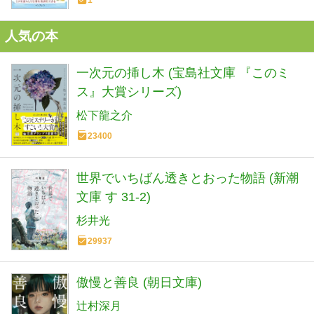
人気の本
一次元の挿し木 (宝島社文庫 『このミ
ス』大賞シリーズ)
松下龍之介
23400
世界でいちばん透きとおった物語 (新潮
文庫 す 31-2)
杉井光
29937
傲慢と善良 (朝日文庫)
辻村深月