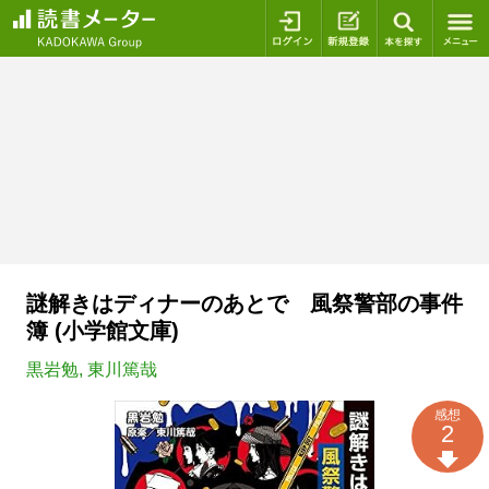
ログイン
新規登録
本を探
謎解きはディナーのあとで 風祭警部の事件
簿 (小学館文庫)
黒岩勉
,
東川篤哉
感想
2