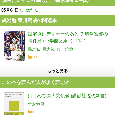
読みたい本に登録した読書家最新1件(1)
05月04日
こはたん
黒岩勉,東川篤哉の関連本
謎解きはディナーのあとで 風祭警部の
事件簿 (小学館文庫 く 10-1)
黒岩勉
黒岩勉
東川篤哉
765
もっと見る
この本を読んだ人がよく読む本
はじめての大乗仏教 (講談社現代新書)
竹村牧男
4