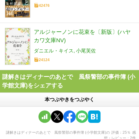
42476
アルジャーノンに花束を〔新版〕(ハヤ
カワ文庫NV)
ダニエル・キイス
小尾芙佐
24124
謎解きはディナーのあとで 風祭警部の事件簿 (小
学館文庫)をシェアする
本つぶやきをつぶやく
謎解きはディナーのあとで 風祭警部の事件簿 (小学館文庫)
の
評価
25
％
感
想・レビュー
2
件