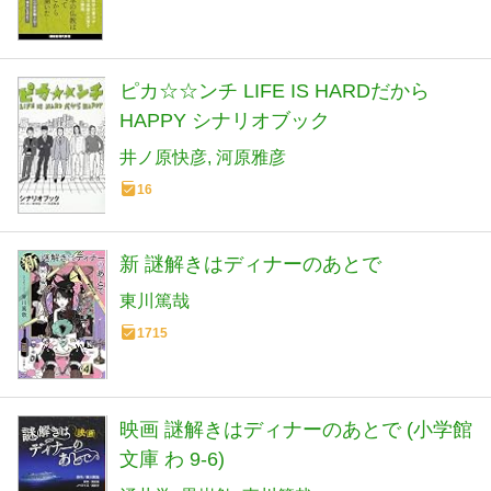
ピカ☆☆ンチ LIFE IS HARDだから
HAPPY シナリオブック
井ノ原快彦
河原雅彦
16
新 謎解きはディナーのあとで
東川篤哉
1715
映画 謎解きはディナーのあとで (小学館
文庫 わ 9-6)