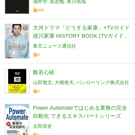
涌井学
黒岩勉
東川篤哉
929
大河ドラマ「どうする家康」×TVガイド
徳川家康 HISTORY BOOK (TVガイド
MOOK)
東京ニュース通信社
9
般若心経
山田無文
大橋俊夫
パンローリング株式会社
5
Power Automateではじめる業務の完全
自動化 できるエキスパートシリーズ
太田浩史
1