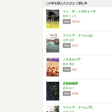
この本を読んだ人がよく読む本
イン・ザ・メガチャーチ
朝井リョウ
登録
22104
ファイア・ドーム (上)
辻村 深月
登録
5147
ノスタルジア
島本 理生
登録
618
多類婚姻譚
凪良 ゆう
登録
4139
ファイア・ドーム (下)