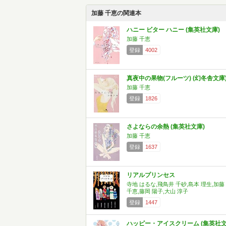
加藤 千恵の関連本
ハニー ビター ハニー (集英社文庫)
加藤 千恵
登録
4002
真夜中の果物(フルーツ) (幻冬舎文庫
加藤 千恵
登録
1826
さよならの余熱 (集英社文庫)
加藤 千恵
登録
1637
リアルプリンセス
寺地 はるな,飛鳥井 千砂,島本 理生,加藤
千恵,藤岡 陽子,大山 淳子
登録
1447
ハッピー・アイスクリーム (集英社