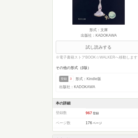
形式：文庫
出版社：KADOKAWA
試し読みする
※電子書籍ストアBOOK☆WALKERへ移動します
その他の形式（β版）
形式：Kindle版
登録
3
出版社：KADOKAWA
本の詳細
登録数
967
登録
ページ数
176
ページ