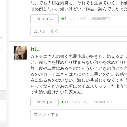
な、でも大切な気持ち。それでも生きていく。不
は比例しない。短いけどいい作品、読んでよかっ
ナイス
★2
コメント(
0
)
2026/05/10
れに
カトチエさんの書く恋愛小説が好きだ。燃えるよ
い。寂しさを埋めたり埋まらない何かを求めたり行
然一度や二度はあるものでそういうときの何とも
るのがカトチエさんはとにかく上手いのだ。共感
右に出るものはいない。激しい共感じゃなくても
あってなんだかあの頃にタイムスリップしたよう
でも追い続けたい作家さん。
ナイス
★11
コメント(
0
)
2026/01/10