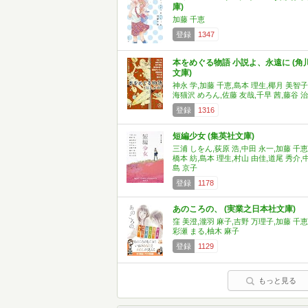
庫)
加藤 千恵
登録
1347
本をめぐる物語 小説よ、永遠に (角
文庫)
神永 学,加藤 千恵,島本 理生,椰月 美智子
海猫沢 めろん,佐藤 友哉,千早 茜,藤谷 治
登録
1316
短編少女 (集英社文庫)
三浦 しをん,荻原 浩,中田 永一,加藤 千恵
橋本 紡,島本 理生,村山 由佳,道尾 秀介,
島 京子
登録
1178
あのころの、 (実業之日本社文庫)
窪 美澄,瀧羽 麻子,吉野 万理子,加藤 千恵
彩瀬 まる,柚木 麻子
登録
1129
もっと見る