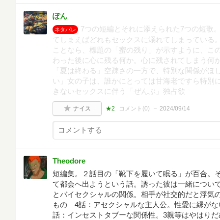
ぽん
7つの短編とそれに添えられた7つの短歌
ネタバレ
てしまえばどれもセックスに溺れてしまっている
ことなら、標題の「蜜の残り」が示すように、こ
わった後に心に残る何か。心に残されてしまう何
「夏は終わる」空疎さの一方で、特別な関係がほ
い」女の子は、誰かにとっては甘海老ですら特別
きないセックスに伴う「ぜんぶ」独占欲
ナイス
★2
コメント(
0
)
2024/09/14
Theodore
短編集。２話目の「靴下を履いて眠る」が百合。
て都会へ出ようという話。誘った彼は一緒について
とバイセクシャルの関係。相手が社交的だと浮気の
もの 4話：アセクシャルな主人公。性愛に縁がな
話：インセストタブーな関係性。3親等はやはりだ