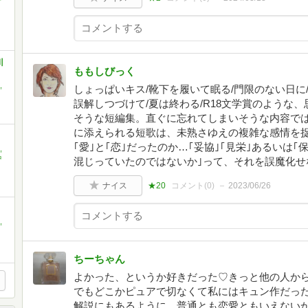
川
ももしびっく
,
しょっぱいキス/靴下を履いて眠る/門限のない日に
誤解しつづけて/夏は終わる/R18文学賞のような
そうな短編集。直ぐに忘れてしまいそうな内容で
に添えられる短歌は、未熟さゆえの複雑な感情を捉
｢愛｣と｢恋｣だったのか…｢妥協｣｢見栄｣あるいは
,
中
混じっていたのではないか｣って、それを誤魔化せ
ナイス
★20
コメント(
0
)
2023/06/26
,
ちーちゃん
よかった、というか好きだった♡きっと他の人か
でもどこかピュアで切なくて私にはキュン作だっ
解説にもあるように…普通とも恋愛ともいえない