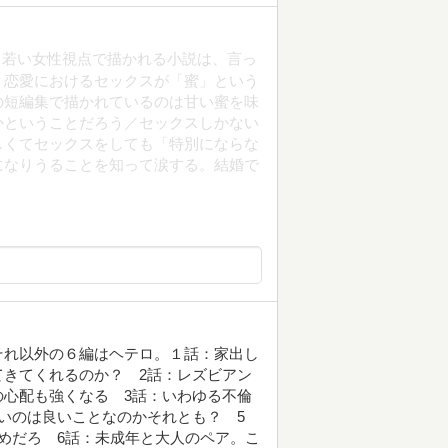
。若い女性視点で描かれる小説は、言っ
。恋愛におけるセックスが「蜜」という
の短編集で描かれているのは甘い蜜を味
かということだろう／セックスしかない
しくてセックスをしても「特別にならな
になりうることを知って涙する。結婚で
それ以外の６編はヘテロ。１話：家出し
きてくれるのか？ 2話：レズビアン
心配も強くなる 3話：いわゆる不倫
いのは良いことなのかそれとも？ 5
めだろ 6話：未成年と大人のペア。こ