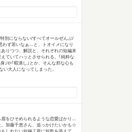
/特別にならない/すべてオールぜんぶ/
、思わず若いなぁ…と、トオイメになり
はありつつ、解説と、それぞれの短編末
えていてハッとさせられる。｢純粋な
｢保身｣や｢暇潰し｣とか、そんな邪な心も
ない大人になってしまった。
ら眉をひそめられるような恋愛ばかり…
た。加藤千恵さん、追っかけたいかも☆
かもしれない短編７篇に短歌を添えて。