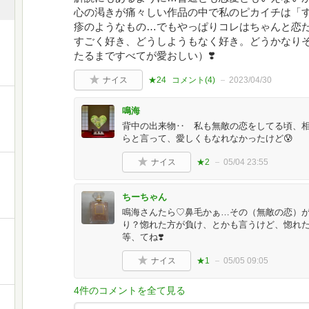
心の渇きが痛々しい作品の中で私のピカイチは「
疹のようなもの…でもやっぱりコレはちゃんと恋
すごく好き、どうしようもなく好き。どうかなり
たるまですべてが愛おしい）❣️
ナイス
★24
コメント(
4
)
2023/04/30
鳴海
背中の出来物‥ 私も無敵の恋をしてる頃、
らと言って、愛しくもなれなかったけど😰
ナイス
★2
05/04 23:55
ちーちゃん
鳴海さんたら♡鼻毛かぁ…その（無敵の恋）
り？惚れた方が負け、とかも言うけど、惚れ
等、てね❣️
ナイス
★1
05/05 09:05
4件のコメントを全て見る