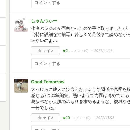
しゃんつぃー
作者のラジオが面白かったので手に取りましたが
（特に詳細な性描写）苦しくて最後まで読めなか
ゃないのよ…
ナイス
★2
コメント(
0
)
2022/11/12
Good Tomorrow
大っぴらに他人には言えないような関係の恋愛を
感じる7つの掌編集。熱いようで内面は冷めている
葛藤のなか人肌の温もりを求めるような、複雑な
一冊でした。
ナイス
★10
コメント(
0
)
2022/11/03