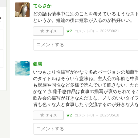
てらさか
どの話も情事中に別のことを考えているようなス
というか。短編の後に短歌が入るのが格好いい。
ナイス
★2
コメント(
0
)
2025/09/21
銀雪
いつもより性描写がかなり多めバージョンの加藤
のタイトルはそういう意味ね。主人公の年齢も中
も親族や同性など多様で読んでいて飽きない。た
かな？ 加藤千恵作品は食事の描写が褒められてる
飲み会の描写が好きなんだよな。ノリのいいタイ
者も色々な人と食事したり交流するのが好きな人
ナイス
★2
コメント(
0
)
2025/05/10