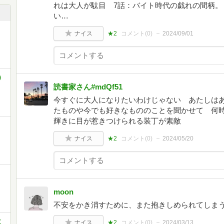
れは大人が駄目 7話：バイト時代の戯れの間柄。
い…
ナイス
★2
コメント(
0
)
2024/09/01
)
読書家さん#mdQf51
今すぐに大人になりたいわけじゃない あたしはあ
たものや今でも好きなもののことを聞かせて 何時
輝きに目が惹きつけられる装丁が素敵
ナイス
★2
コメント(
0
)
2024/05/20
moon
不安をかき消すために、また抱きしめられてしま
文
ナイス
★2
コメント(
0
)
2024/03/13