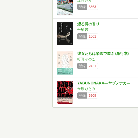
辻村 深月
登録
3863
燻る骨の香り
千早 茜
登録
1561
彼女たちは楽園で遊ぶ (単行本)
町田 そのこ
登録
2421
YABUNONAKA―ヤブノナカ―
金原 ひとみ
登録
3509