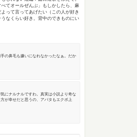
すべてオールぜんぶ」もしかしたら、麻
だよって言ってあげたい（この人が好き
そうなくらい好き。背中のできものにい
相手の鼻毛も嫌いになれなかったなぁ。だか
が気にナルナルですわ。真実は小説より奇な
た方が幸せだと思うの、アバタもエクボ上