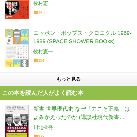
新書)
牧村憲一
145
ニッポン・ポップス・クロニクル 1969-
1989 (SPACE SHOWER BOOks)
牧村憲一
114
もっと見る
この本を読んだ人がよく読む本
新書 世界現代史 なぜ「力こそ正義」は
よみがえったのか (講談社現代新書
2798)
川北省吾
972