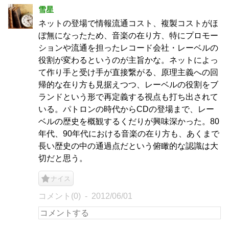
雪星
ネットの登場で情報流通コスト、複製コストがほ
ぼ無になったため、音楽の在り方、特にプロモー
ションや流通を担ったレコード会社・レーベルの
役割が変わるというのが主旨かな。ネットによっ
て作り手と受け手が直接繋がる、原理主義への回
帰的な在り方も見据えつつ、レーベルの役割をブ
ランドという形で再定義する視点も打ち出されて
いる。パトロンの時代からCDの登場まで、レー
ベルの歴史を概観するくだりが興味深かった。80
年代、90年代における音楽の在り方も、あくまで
長い歴史の中の通過点だという俯瞰的な認識は大
切だと思う。
ナイス
コメント(0)
2012/06/01