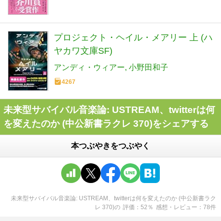
プロジェクト・ヘイル・メアリー 上 (ハ
ヤカワ文庫SF)
アンディ・ウィアー
小野田和子
4267
未来型サバイバル音楽論: USTREAM、twitterは何
を変えたのか (中公新書ラクレ 370)をシェアする
本つぶやきをつぶやく
未来型サバイバル音楽論: USTREAM、twitterは何を変えたのか (中公新書ラク
レ 370)
の
評価
52
％
感想・レビュー
78
件