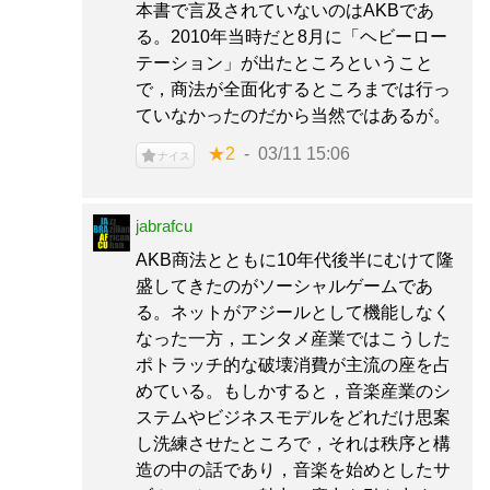
本書で言及されていないのはAKBであ
る。2010年当時だと8月に「ヘビーロー
テーション」が出たところということ
で，商法が全面化するところまでは行っ
ていなかったのだから当然ではあるが。
★2
03/11 15:06
ナイス
jabrafcu
AKB商法とともに10年代後半にむけて隆
盛してきたのがソーシャルゲームであ
る。ネットがアジールとして機能しなく
なった一方，エンタメ産業ではこうした
ポトラッチ的な破壊消費が主流の座を占
めている。もしかすると，音楽産業のシ
ステムやビジネスモデルをどれだけ思案
し洗練させたところで，それは秩序と構
造の中の話であり，音楽を始めとしたサ