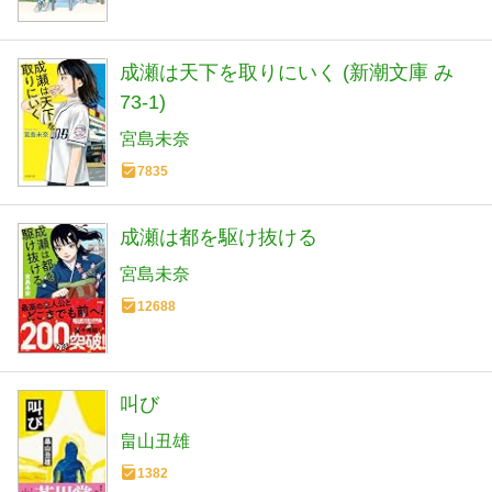
成瀬は天下を取りにいく (新潮文庫 み
73-1)
宮島未奈
7835
成瀬は都を駆け抜ける
宮島未奈
12688
叫び
畠山丑雄
1382