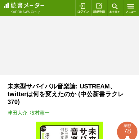
ログイン
新規登録
本を探
未来型サバイバル音楽論: USTREAM、
twitterは何を変えたのか (中公新書ラクレ
370)
津田大介
,
牧村憲一
感想
78