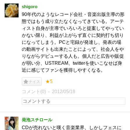
shigoro
90年代のようなレコード会社・音楽出版主導の形
態ではもう成り立たなくなってきている。アーテ
ィスト自身が主導でいろいろと提案してやってい
かない限り、利益が上がらず直ぐに契約打ち切り
になってしまう。PCと宅録が発達し、発表の場
の動画サイトも出来たことによって、社会人をや
りながらデビューする人も。個人だと広告や販促
が弱い分、USTREAM、twitterを使いこなせば身
近に感じてファンを獲得しやすくなる。
★5
ナイス
コメント(0)
2012/05/18
発泡スチロール
CDが売れないと嘆く音楽業界、しかしフェスに