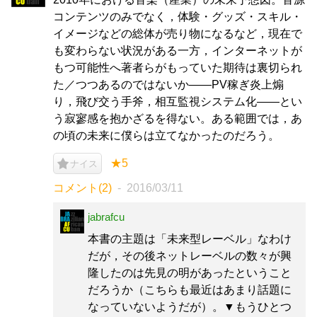
コンテンツのみでなく，体験・グッズ・スキル・
イメージなどの総体が売り物になるなど，現在で
も変わらない状況がある一方，インターネットが
もつ可能性へ著者らがもっていた期待は裏切られ
た／つつあるのではないか――PV稼ぎ炎上煽
り，飛び交う手斧，相互監視システム化――とい
う寂寥感を抱かざるを得ない。ある範囲では，あ
の頃の未来に僕らは立てなかったのだろう。
★5
ナイス
コメント(2)
2016/03/11
jabrafcu
本書の主題は「未来型レーベル」なわけ
だが，その後ネットレーベルの数々が興
隆したのは先見の明があったということ
だろうか（こちらも最近はあまり話題に
なっていないようだが）。▼もうひとつ