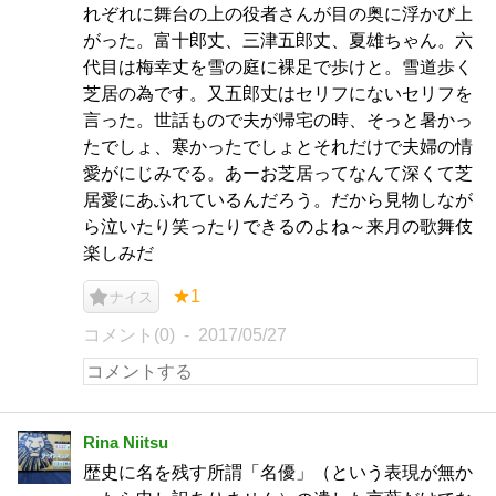
れぞれに舞台の上の役者さんが目の奥に浮かび上
がった。富十郎丈、三津五郎丈、夏雄ちゃん。六
代目は梅幸丈を雪の庭に裸足で歩けと。雪道歩く
芝居の為です。又五郎丈はセリフにないセリフを
言った。世話もので夫が帰宅の時、そっと暑かっ
たでしょ、寒かったでしょとそれだけで夫婦の情
愛がにじみでる。あーお芝居ってなんて深くて芝
居愛にあふれているんだろう。だから見物しなが
ら泣いたり笑ったりできるのよね～来月の歌舞伎
楽しみだ
★1
ナイス
コメント(0)
2017/05/27
Rina Niitsu
歴史に名を残す所謂「名優」（という表現が無か