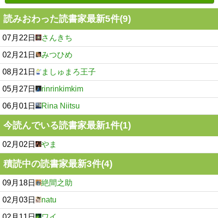
読みおわった読書家最新5件(9)
07月22日
さんきち
02月21日
みつひめ
08月21日
ましゅまろ王子
05月27日
rinrinkimkim
06月01日
Rina Niitsu
今読んでいる読書家最新1件(1)
02月02日
やま
積読中の読書家最新3件(4)
09月18日
絶間之助
02月03日
natu
02月11日
ワイ