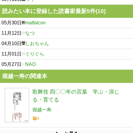
読みたい本に登録した読書家最新5件(10)
05月30日
matfalcon
11月12日
なつ
04月10日
しおちゃん
11月01日
ぐりぐら
05月27日
NAO
堀越一寿の関連本
歌舞伎 四〇〇年の言葉 学ぶ・演じ
る・育てる
堀越一寿
0