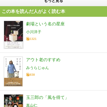
もっと見る
この本を読んだ人がよく読む本
劇場という名の星座
小川洋子
1321
アウト老のすすめ
みうらじゅん
838
玉三郎の「風を得て」
真山仁