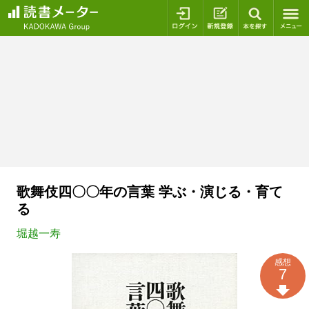
ログイン
新規登録
本を探
歌舞伎四〇〇年の言葉 学ぶ・演じる・育て
る
堀越一寿
感想
7