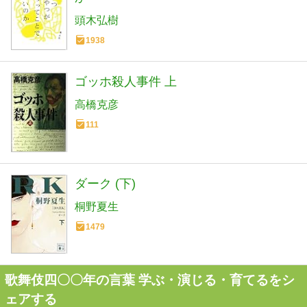
頭木弘樹
1938
ゴッホ殺人事件 上
高橋克彦
111
ダーク (下)
桐野夏生
1479
歌舞伎四〇〇年の言葉 学ぶ・演じる・育てるをシ
ェアする