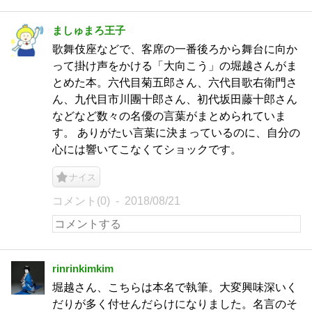
ましゅまろ王子
歌舞伎座などで、客席の一番後ろから舞台に向か
って掛け声をかける「大向こう」の堀越さんがま
とめた本。六代目菊五郎さん、六代目歌右衛門さ
ん、九代目市川團十郎さん、初代坂田藤十郎さん
などなど数々の名優の言葉がまとめられていま
す。 ありがたい言葉に決まっているのに、自分の
心には響いてこなくてショックです。
ナイス
コメント(0)
2018/08/21
rinrinkimkim
堀越さん、こちらは本名で執筆。大変興味深いく
だりが多く付せんだらけになりました。名言のそ