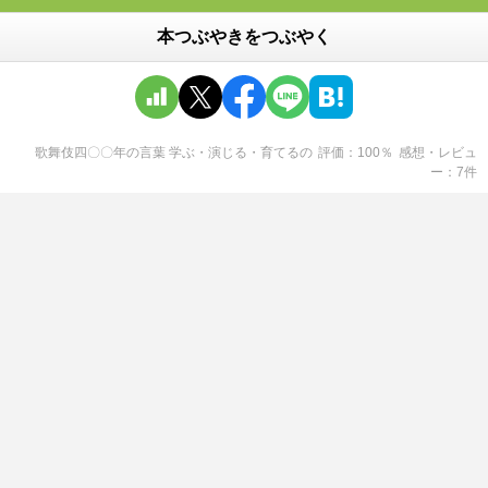
本つぶやきをつぶやく
歌舞伎四〇〇年の言葉 学ぶ・演じる・育てる
の
評価
100
％
感想・レビュ
ー
7
件