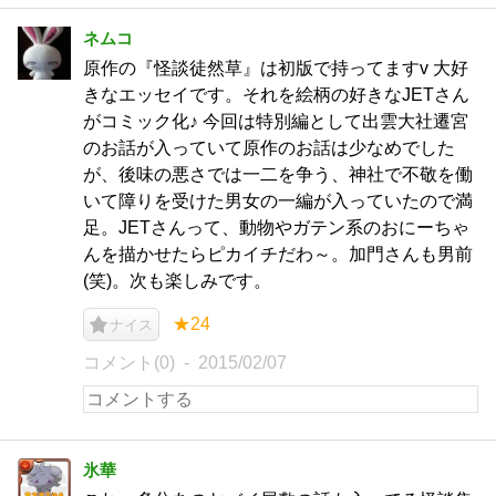
ネムコ
原作の『怪談徒然草』は初版で持ってますv 大好
きなエッセイです。それを絵柄の好きなJETさん
がコミック化♪ 今回は特別編として出雲大社遷宮
のお話が入っていて原作のお話は少なめでした
が、後味の悪さでは一二を争う、神社で不敬を働
いて障りを受けた男女の一編が入っていたので満
足。JETさんって、動物やガテン系のおにーちゃ
んを描かせたらピカイチだわ～。加門さんも男前
(笑)。次も楽しみです。
★24
ナイス
コメント(0)
2015/02/07
氷華