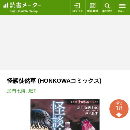
ログイン
新規登録
本を探
怪談徒然草 (HONKOWAコミックス)
加門七海
,
JET
感想
18