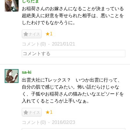
しらたま
お稲荷さんのお嫁さんになることが決まっている
超絶美人に好意を寄せられた相手は、悪いことを
したわけでもなかろうに。
★1
ナイス
コメント(0)
2021/01/21
sa-ki
出雲大社にTレックス？ いつか出雲に行って、
自分の肌で感じてみたい。怖い話だらけじゃな
く、子狐やお稲荷さんの猫みたいなエピソードを
入れてくるところが上手いなぁ。
★1
ナイス
コメント(0)
2016/02/23