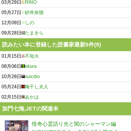
03月29日
RINO
05月27日
砂井灰猫
12月09日
しの
09月28日
たまきら
読みたい本に登録した読書家最新5件(9)
01月15日
不知火
08月06日
ekura
10月28日
suicdio
05月24日
梅干し夫人
02月15日
あかは
加門七海,JETの関連本
怪奇心霊語り光と闇のシャーマン編