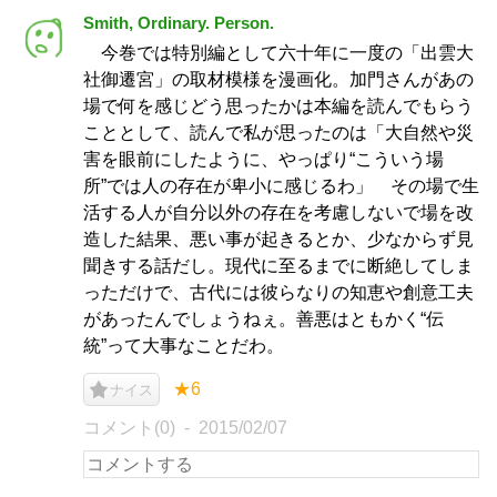
Smith, Ordinary. Person.
今巻では特別編として六十年に一度の「出雲大
社御遷宮」の取材模様を漫画化。加門さんがあの
場で何を感じどう思ったかは本編を読んでもらう
こととして、読んで私が思ったのは「大自然や災
害を眼前にしたように、やっぱり“こういう場
所”では人の存在が卑小に感じるわ」 その場で生
活する人が自分以外の存在を考慮しないで場を改
造した結果、悪い事が起きるとか、少なからず見
聞きする話だし。現代に至るまでに断絶してしま
っただけで、古代には彼らなりの知恵や創意工夫
があったんでしょうねぇ。善悪はともかく“伝
統”って大事なことだわ。
★6
ナイス
コメント(0)
2015/02/07