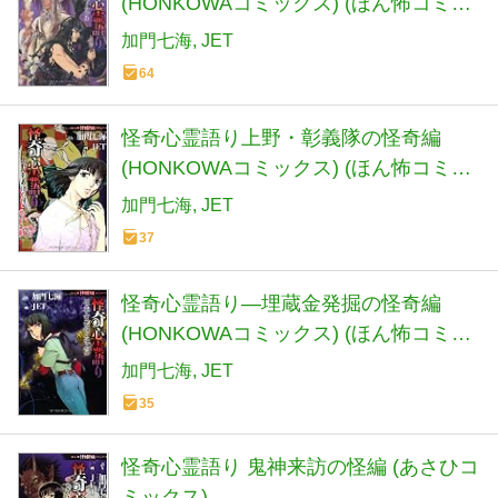
(HONKOWAコミックス) (ほん怖コミッ
クス)
加門七海
JET
64
怪奇心霊語り上野・彰義隊の怪奇編
(HONKOWAコミックス) (ほん怖コミッ
クス)
加門七海
JET
37
怪奇心霊語り―埋蔵金発掘の怪奇編
(HONKOWAコミックス) (ほん怖コミッ
クス)
加門七海
JET
35
怪奇心霊語り 鬼神来訪の怪編 (あさひコ
ミックス)