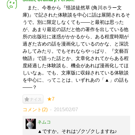
また、今巻から『怪談徒然草 (角川ホラー文
庫)』で記された体験談を中心に話は展開されるそ
うで。別に限定しなくても――と最初は思った
が、あまり最近の話だと他の著作を出している他
所の出版社に迷惑がかかるから、ある程度時期が
過ぎた古めの話を漫画化しているのかな、と深読
みしてみたり。でもそれならやっぱり、『文藝百
物語』で語った話とか、文章化されてからある程
度経過した体験談も、機会があれば漫画化してほ
しいなぁ。でも、文庫版に収録されている体験談
を中心に、ってことは、いずれあの「▲」の話も
――？
★7
ナイス
コメント(2)
2015/02/07
ネムコ
▲ですか。それはゾクゾクしますね♪