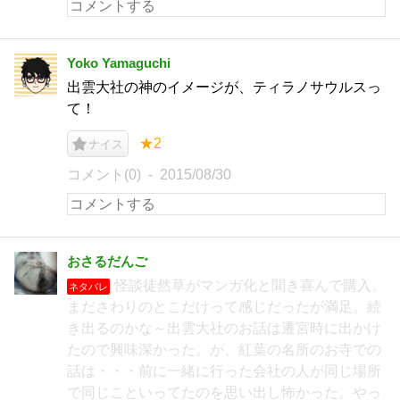
Yoko Yamaguchi
出雲大社の神のイメージが、ティラノサウルスっ
て！
★2
ナイス
コメント(0)
2015/08/30
おさるだんご
怪談徒然草がマンガ化と聞き喜んで購入。
ネタバレ
まださわりのとこだけって感じだったが満足。続
き出るのかな～出雲大社のお話は遷宮時に出かけ
たので興味深かった。が、紅葉の名所のお寺での
話は・・・前に一緒に行った会社の人が同じ場所
で同じこといってたのを思い出し怖かった。やっ