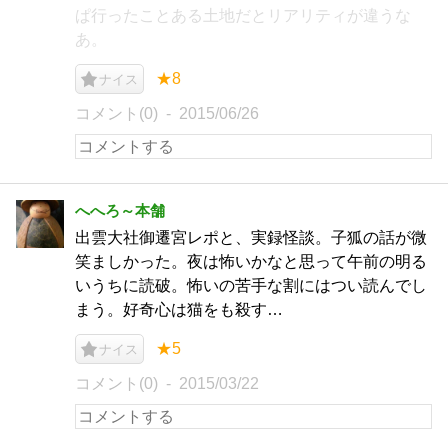
ぱ行ったことある土地だとリアリティが違うな
あ。
★8
ナイス
コメント(0)
2015/06/26
へへろ～本舗
出雲大社御遷宮レポと、実録怪談。子狐の話が微
笑ましかった。夜は怖いかなと思って午前の明る
いうちに読破。怖いの苦手な割にはつい読んでし
まう。好奇心は猫をも殺す…
★5
ナイス
コメント(0)
2015/03/22