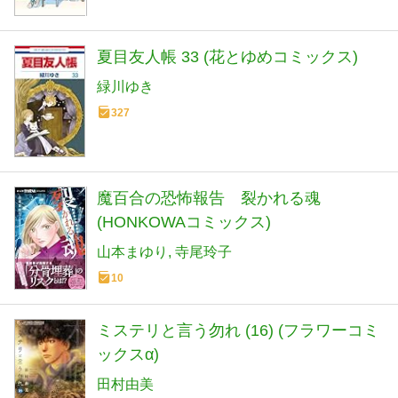
夏目友人帳 33 (花とゆめコミックス)
緑川ゆき
327
魔百合の恐怖報告 裂かれる魂
(HONKOWAコミックス)
山本まゆり
寺尾玲子
10
ミステリと言う勿れ (16) (フラワーコミ
ックスα)
田村由美