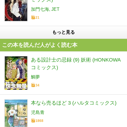
加門七海
JET
21
もっと見る
この本を読んだ人がよく読む本
ある設計士の忌録 (9) 妖術 (HONKOWA
コミックス)
鯛夢
34
本なら売るほど 3 (ハルタコミックス)
児島青
1868