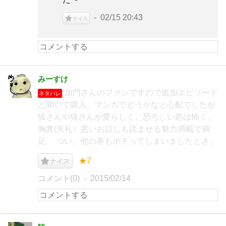
02/15 20:43
ナイス
みーすけ
加門さんのファンですので追加エピソード
ネタバレ
と聞いて購入。マンガでどうかなと心配でしたが
狐さんや猫さんが愛らしく、恐ろしい処は怖く、
胸糞(失礼）悪いお話しも読ませる魅力満載で満
足。 つい、他の巻もポチってしまいましたとさ。
★7
ナイス
コメント(0)
2015/02/14