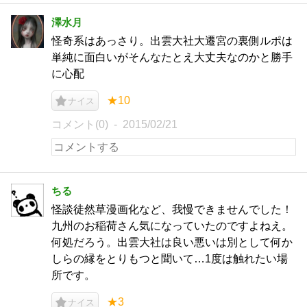
澤水月
怪奇系はあっさり。出雲大社大遷宮の裏側ルポは
単純に面白いがそんなたとえ大丈夫なのかと勝手
に心配
★10
ナイス
コメント(0)
2015/02/21
ちる
怪談徒然草漫画化など、我慢できませんでした！
九州のお稲荷さん気になっていたのですよねえ。
何処だろう。出雲大社は良い悪いは別として何か
しらの縁をとりもつと聞いて…1度は触れたい場
所です。
★3
ナイス