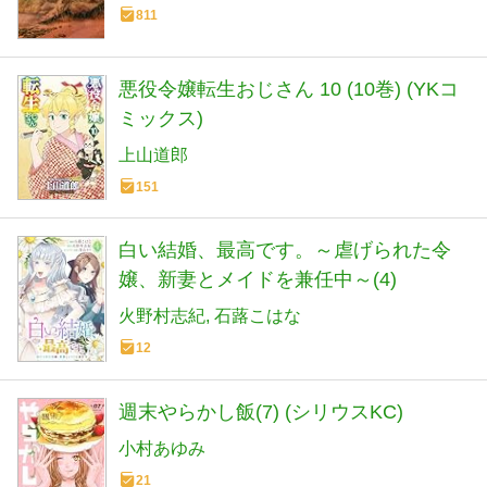
811
悪役令嬢転生おじさん 10 (10巻) (YKコ
ミックス)
上山道郎
151
白い結婚、最高です。～虐げられた令
嬢、新妻とメイドを兼任中～(4)
火野村志紀
石蕗こはな
12
週末やらかし飯(7) (シリウスKC)
小村あゆみ
21