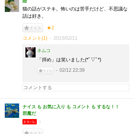
陸
猫の話がステキ。怖いのは苦手だけど、不思議な
話は好き。
★2
ナイス
コメント(1)
2015/02/11
ネムコ
「拝め」は笑いました(*ﾟ▽ﾟ*)
02/12 22:39
ナイス
ナイス も お気に入り も コメント も するな！！
邪魔だ
a
ネタバレ
ナイス