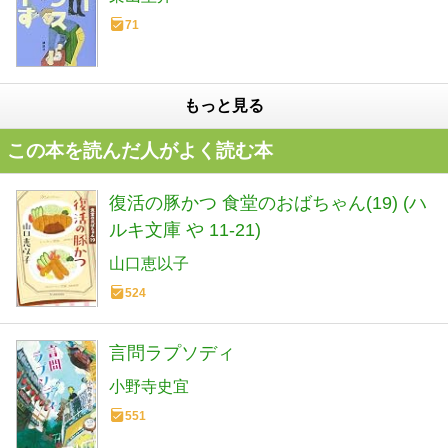
71
もっと見る
この本を読んだ人がよく読む本
復活の豚かつ 食堂のおばちゃん(19) (ハ
ルキ文庫 や 11-21)
山口恵以子
524
言問ラプソディ
小野寺史宜
551