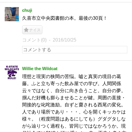
chuji
久喜市立中央図書館の本。最後の30頁！
ナイス
コメント(0)
2016/10/25
Willie the Wildcat
理想と現実の狭間の苦悩。嘘と真実の境目の葛
藤。ふと立ち寄った飲み屋での学び。人間関係
云々ではなく、自分に向き合うこと。自分の夢。
掴んだ好機も膨らませることが鍵。周囲の直接・
間接的な叱咤激励。自ずと齎される西尾の変化。
人であり場所であり・・・、心を開くキッカケは
様々。（程度問題はあるにしても）グダグタしな
がら辿りつく過程も、皆同じではなかろうか。現