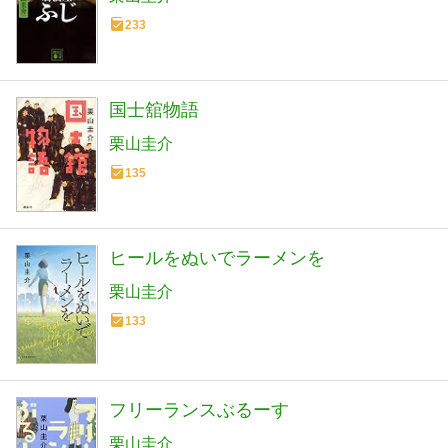
233
国士舘物語
栗山圭介
135
ヒールをぬいでラーメンを
栗山圭介
133
フリーランスぶるーす
栗山圭介