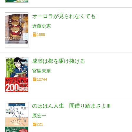
オーロラが見られなくても
近藤史恵
1555
成瀬は都を駆け抜ける
宮島未奈
12744
のほほん人生 間借り鮨まさよⅢ
原宏一
221