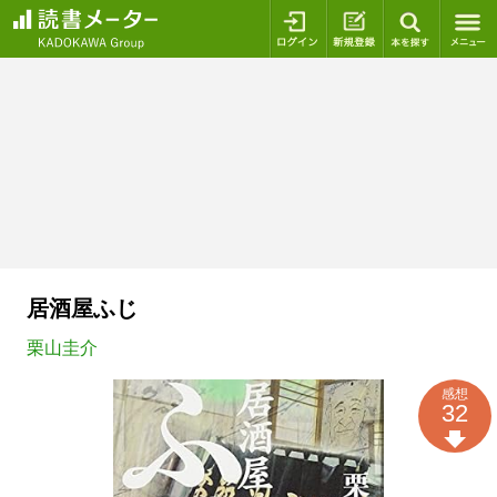
ログイン
新規登録
本を探
居酒屋ふじ
栗山圭介
感想
32