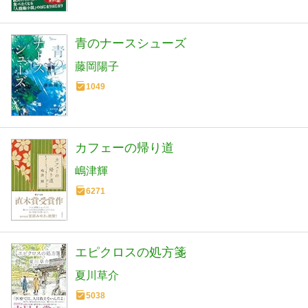
青のナースシューズ
藤岡陽子
1049
カフェーの帰り道
嶋津輝
6271
エピクロスの処方箋
夏川草介
5038