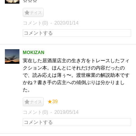
☆☆☆
ナイス
コメント(0)
2020/01/14
MOKIZAN
実在した居酒屋店主の生き方をトレースしたフィ
クション本。ほんとにそれだけの内容だったの
で、読み応えは薄ぅ〜。渡世稼業の解説助本です
かね？書き手の店主への傾倒ぶりは分かりまし
た。
★39
ナイス
コメント(0)
2019/05/14