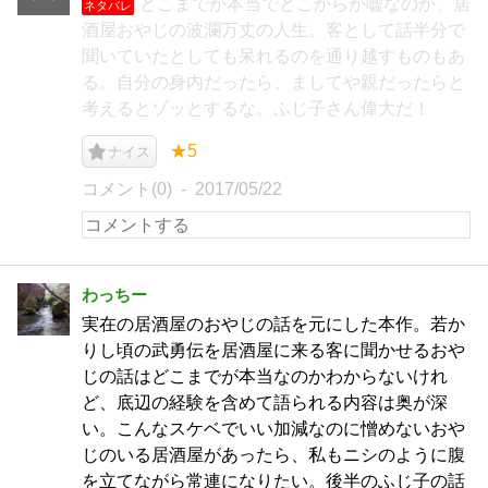
どこまでが本当でどこからが嘘なのか、居
ネタバレ
酒屋おやじの波瀾万丈の人生。客として話半分で
聞いていたとしても呆れるのを通り越すものもあ
る。自分の身内だったら、ましてや親だったらと
考えるとゾッとするな。ふじ子さん偉大だ！
★5
ナイス
コメント(0)
2017/05/22
わっちー
実在の居酒屋のおやじの話を元にした本作。若か
りし頃の武勇伝を居酒屋に来る客に聞かせるおや
じの話はどこまでが本当なのかわからないけれ
ど、底辺の経験を含めて語られる内容は奥が深
い。こんなスケベでいい加減なのに憎めないおや
じのいる居酒屋があったら、私もニシのように腹
を立てながら常連になりたい。後半のふじ子の話