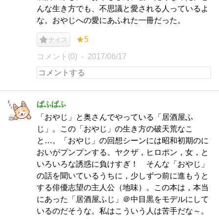
んな生き方でも、不思議と愛される人っているよ
な。おやじへの愛にあふれた一冊だった。
★5
ナイス
コメント(0)
2017/06/17
ぱふぱふ
「おやじ」と奥さんでやっている「居酒屋ふ
じ」。この「おやじ」の生き方の破天荒なこ
と…。「おやじ」の回想シーンには昭和初期のに
おいがプンプンする。ヤクザ，ヒロポン，女，と
いろいろな誘惑に負けすぎ！ そんな「おやじ」
の話を聞いているうちに，少しずつ前に進もうと
する俳優志望の主人公（地味）。この本は，本当
にあった「居酒屋ふじ」＠中目黒をモデルにして
いるのだそうな。私はこういう人は苦手だな～。