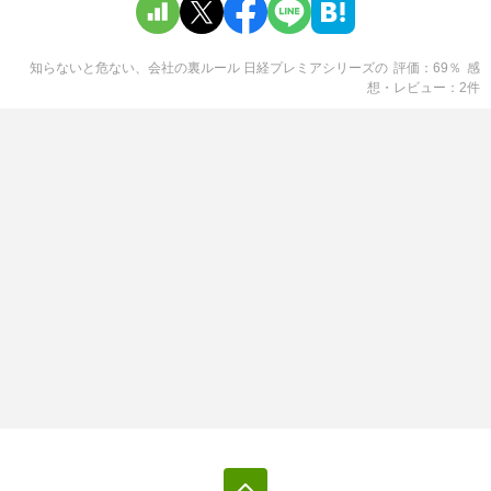
知らないと危ない、会社の裏ルール 日経プレミアシリーズ
の
評価
69
％
感
想・レビュー
2
件