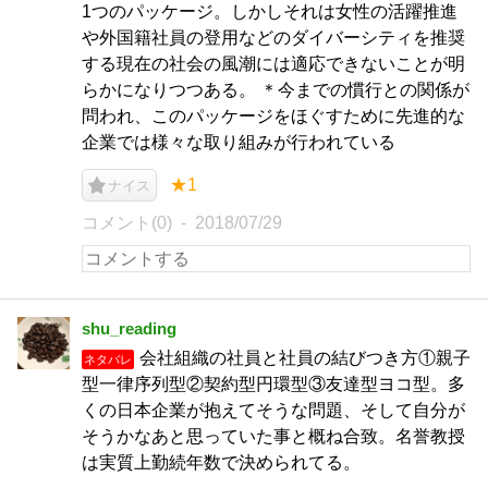
1つのパッケージ。しかしそれは女性の活躍推進
や外国籍社員の登用などのダイバーシティを推奨
する現在の社会の風潮には適応できないことが明
らかになりつつある。 ＊今までの慣行との関係が
問われ、このパッケージをほぐすために先進的な
企業では様々な取り組みが行われている
★1
ナイス
コメント(0)
2018/07/29
shu_reading
会社組織の社員と社員の結びつき方①親子
ネタバレ
型一律序列型②契約型円環型③友達型ヨコ型。多
くの日本企業が抱えてそうな問題、そして自分が
そうかなあと思っていた事と概ね合致。名誉教授
は実質上勤続年数で決められてる。