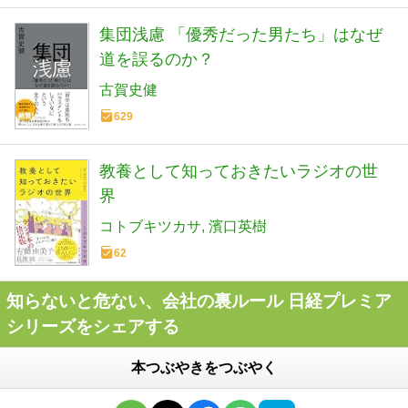
集団浅慮 「優秀だった男たち」はなぜ
道を誤るのか？
古賀史健
629
教養として知っておきたいラジオの世
界
コトブキツカサ
濱口英樹
62
知らないと危ない、会社の裏ルール 日経プレミア
シリーズをシェアする
本つぶやきをつぶやく