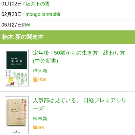
01月02日
坂の下の雲
02月28日
mongolianrabbit
06月27日
W
楠木 新の関連本
定年後 - 50歳からの生き方、終わり方
(中公新書)
楠木新
1528
人事部は見ている。 日経プレミアシリ
ーズ
楠木新
894