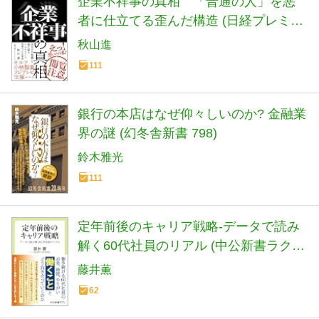
企業不祥事の真相 「普通の人」を悪
者に仕立てる歪んだ構造 (日経プレミア
シリーズ)
秋山進
111
銀行の本店はなぜ仰々しいのか? 金融業
界の謎 (幻冬舎新書 798)
鈴木雅光
111
定年前後のキャリア戦略-データで読み
解く60代社員のリアル (中公新書ラクレ
862)
藤井薫
62