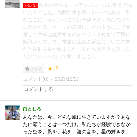
生命の誕生を、マラソンレースに例えて描
ネタバレ
いた本でした。過酷な生き残りレースであり、私
がここにいるということは奇跡そのものなのだと
思わされる。ページの最後に、どのようにして受
精して生命は誕生するのかイラスト付きで丁寧に
解説されていて、本当に生命の誕生についての本
だと度肝を抜かれました。私たちは世界を楽しむ
だけでいいみたいです。楽しもう。
★12
ナイス
コメント(0)
2023/11/17
白としろ
あなたは、今、どんな風に生きていますか？あな
たに願うことは一つだけ。私たちが経験できなか
った空を、風を、花を、波の音を、星の輝きを、