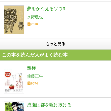
夢をかなえるゾウ3
水野敬也
7510
もっと見る
この本を読んだ人がよく読む本
熟柿
佐藤正午
9074
成瀬は都を駆け抜ける