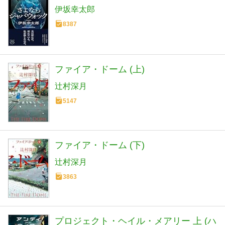
伊坂幸太郎
8387
ファイア・ドーム (上)
辻村深月
5147
ファイア・ドーム (下)
辻村深月
3863
プロジェクト・ヘイル・メアリー 上 (ハ