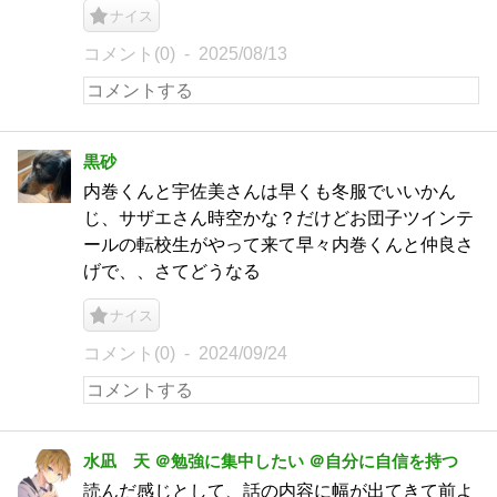
ナイス
コメント(0)
2025/08/13
黒砂
内巻くんと宇佐美さんは早くも冬服でいいかん
じ、サザエさん時空かな？だけどお団子ツインテ
ールの転校生がやって来て早々内巻くんと仲良さ
げで、、さてどうなる
ナイス
コメント(0)
2024/09/24
水凪 天 ＠勉強に集中したい ＠自分に自信を持つ
読んだ感じとして、話の内容に幅が出てきて前よ