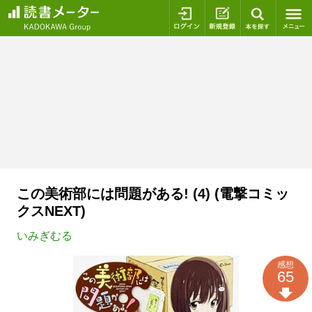
ログイン
新規登録
本を探
この美術部には問題がある! (4) (電撃コミッ
クスNEXT)
いみぎむる
感想
65