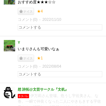
おすすめ度★★★☆☆
★4
ナイス
コメント(0)
2022/11/10
Y
いまりさんも可愛いなぁ
★1
ナイス
コメント(0)
2022/08/04
想 詩拓@文芸サークル『文机』
伊万莉さん登場。危うし宇佐美さん、な
ネタバレ
巻。一瞬で仲良くなった二人にやきもきする宇佐