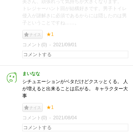
美さん、頑張れって気持ちが大きくなります。
トレジャーハント回が結構好きです。男子トイレ
侵入が謎解きに必須であるからには隠したのは男
子ということですね……。
★1
ナイス
コメント(0)
2021/09/01
まいなな
シチュエーションがベタだけどクスッとくる。 人
が増えると出来ることは広がる。 キャラクター大
事
★1
ナイス
コメント(0)
2021/08/04