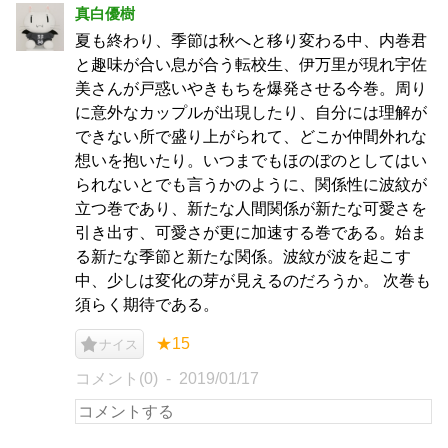
真白優樹
夏も終わり、季節は秋へと移り変わる中、内巻君
と趣味が合い息が合う転校生、伊万里が現れ宇佐
美さんが戸惑いやきもちを爆発させる今巻。周り
に意外なカップルが出現したり、自分には理解が
できない所で盛り上がられて、どこか仲間外れな
想いを抱いたり。いつまでもほのぼのとしてはい
られないとでも言うかのように、関係性に波紋が
立つ巻であり、新たな人間関係が新たな可愛さを
引き出す、可愛さが更に加速する巻である。始ま
る新たな季節と新たな関係。波紋が波を起こす
中、少しは変化の芽が見えるのだろうか。 次巻も
須らく期待である。
★15
ナイス
コメント(0)
2019/01/17