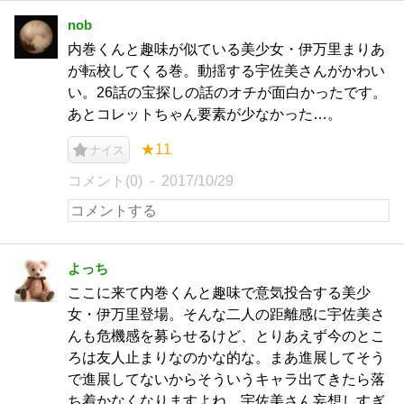
nob
内巻くんと趣味が似ている美少女・伊万里まりあ
が転校してくる巻。動揺する宇佐美さんがかわい
い。26話の宝探しの話のオチが面白かったです。
あとコレットちゃん要素が少なかった…。
★11
ナイス
コメント(0)
2017/10/29
よっち
ここに来て内巻くんと趣味で意気投合する美少
女・伊万里登場。そんな二人の距離感に宇佐美さ
んも危機感を募らせるけど、とりあえず今のとこ
ろは友人止まりなのかな的な。まあ進展してそう
で進展してないからそういうキャラ出てきたら落
ち着かなくなりますよね。宇佐美さん妄想しすぎ