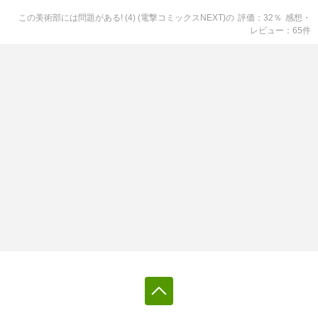
この美術部には問題がある! (4) (電撃コミックスNEXT)
の
評価
32
％
感想・
レビュー
65
件