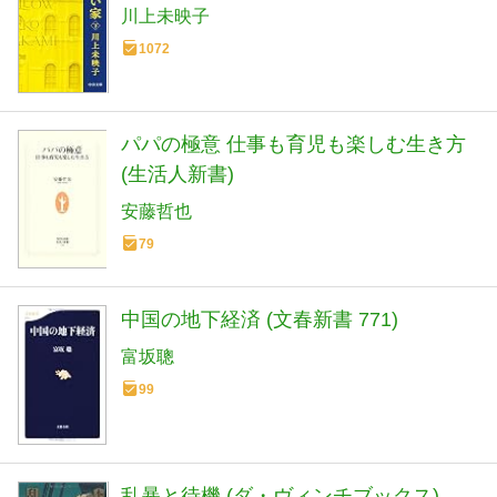
川上未映子
1072
パパの極意 仕事も育児も楽しむ生き方
(生活人新書)
安藤哲也
79
中国の地下経済 (文春新書 771)
富坂聰
99
乱暴と待機 (ダ・ヴィンチブックス)