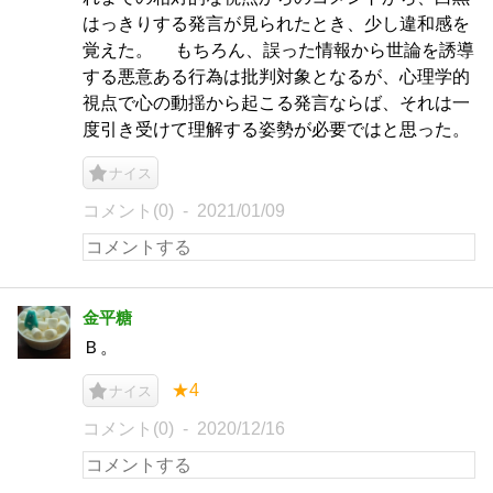
はっきりする発言が見られたとき、少し違和感を
覚えた。 もちろん、誤った情報から世論を誘導
する悪意ある行為は批判対象となるが、心理学的
視点で心の動揺から起こる発言ならば、それは一
度引き受けて理解する姿勢が必要ではと思った。
ナイス
コメント(0)
2021/01/09
金平糖
Ｂ。
★4
ナイス
コメント(0)
2020/12/16