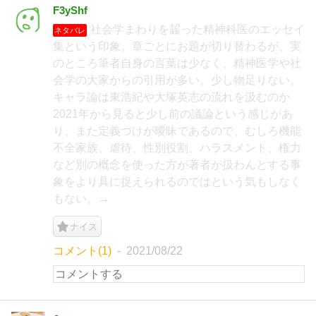
F3yShf
社会学まわりを齧った精神科医のエッセイ
ネタバレ
集という印象。章ごとにお題が切り替わるが、実
のところ筆者自身の言葉は少なく、精神医学や社
会学の大家からの引用が多い。少し物足りない。
キャラ論は東浩紀や大塚英志の流れを汲むのか
2021年から見ると少し前の議論という感じがあ
り、また定義づけが曖昧であるので、むしろ機能
不全家族、虐待、性別役割、ハラスメント、権力
など別の概念を使った方が著者が扱わんとする事
象をより具に捉えられるのではという気もしなく
もない。→
ナイス
コメント(1)
2021/08/22