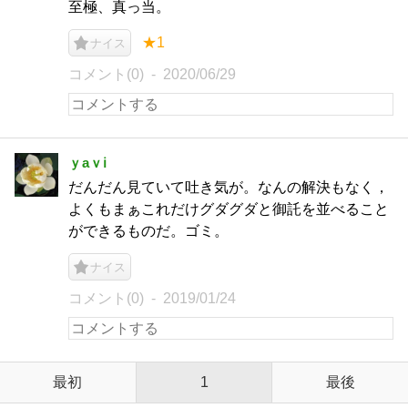
至極、真っ当。
★1
ナイス
コメント(0)
2020/06/29
ｙaｖℹ︎
だんだん見ていて吐き気が。なんの解決もなく，
よくもまぁこれだけグダグダと御託を並べること
ができるものだ。ゴミ。
ナイス
コメント(0)
2019/01/24
最初
1
最後