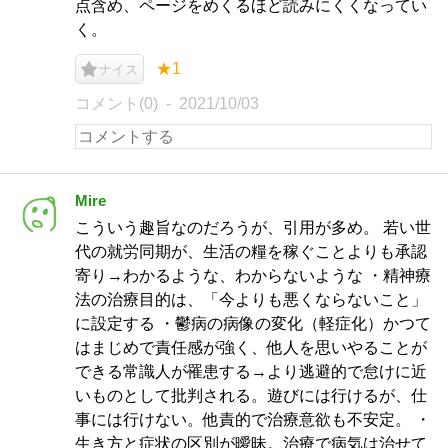
点含め、ページをめくるほど読みにくくなってい
く。
★1
ナイス
コメント(0)
2021/10/03
Mire
こういう趣旨なのだろうが、引用が多め。 若い世
代の就労同期が、生活の糧を稼ぐことよりも承認
寄り→わかるような、わからないような ・精神療
法の治療目的は、「今よりも悪くならないこと」
に設定する ・鬱病の病像の変化（軽症化）かつて
はまじめで責任感が強く、他人を思いやることが
できる常識人が罹患する→より逃避的で怠けに近
いものとして批判される。遊びには行けるが、仕
事には行けない。他責的で治療意欲も不安定。 ・
生き方と症状の区別が曖昧。治療で病気は治せて