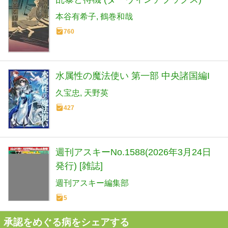
本谷有希子
鶴巻和哉
760
水属性の魔法使い 第一部 中央諸国編I
久宝忠
天野英
427
週刊アスキーNo.1588(2026年3月24日
発行) [雑誌]
週刊アスキー編集部
5
承認をめぐる病をシェアする