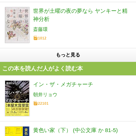
世界が土曜の夜の夢なら ヤンキーと精
神分析
斎藤環
1012
もっと見る
この本を読んだ人がよく読む本
イン・ザ・メガチャーチ
朝井リョウ
22101
黄色い家（下） (中公文庫 か 81-5)