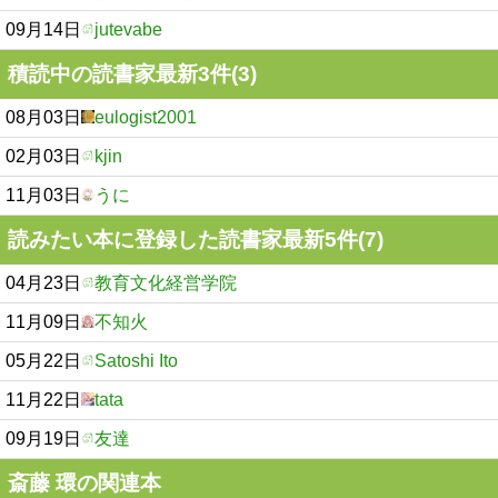
09月14日
jutevabe
積読中の読書家最新3件(3)
08月03日
eulogist2001
02月03日
kjin
11月03日
うに
読みたい本に登録した読書家最新5件(7)
04月23日
教育文化経営学院
11月09日
不知火
05月22日
Satoshi Ito
11月22日
tata
09月19日
友達
斎藤 環の関連本