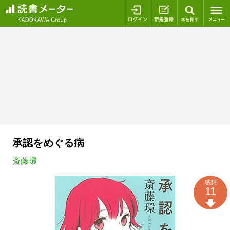
ログイン
新規登録
本を探
承認をめぐる病
斎藤環
感想
11