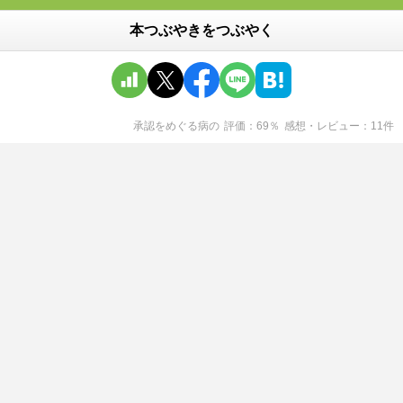
本つぶやきをつぶやく
承認をめぐる病
の
評価
69
％
感想・レビュー
11
件