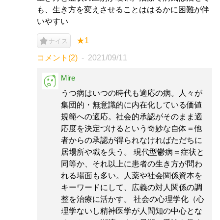
も、生き方を変えさせることははるかに困難が伴
いやすい
★1
ナイス
コメント(2)
2021/09/11
Mire
うつ病はいつの時代も適応の病。人々が
集団的・無意識的に内在化している価値
規範への適応。社会的承認がそのまま適
応度を決定づけるという奇妙な自体＝他
者からの承認が得られなければただちに
居場所や職を失う。 現代型鬱病＝症状と
同等か、それ以上に患者の生き方が問わ
れる場面も多い。人薬や社会関係資本を
キーワードにして、広義の対人関係の調
整を治療に活かす。 社会の心理学化（心
理学ないし精神医学が人間知の中心とな