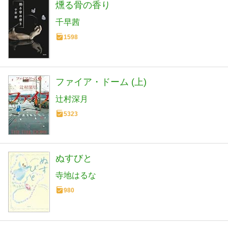
燻る骨の香り
千早茜
1598
ファイア・ドーム (上)
辻村深月
5323
ぬすびと
寺地はるな
980