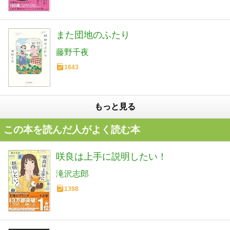
また団地のふたり
藤野千夜
1643
もっと見る
この本を読んだ人がよく読む本
咲良は上手に説明したい！
滝沢志郎
1398