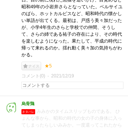
昭和49年の小岩井さらとなっていた。ベルサイユ
のばら、ホットカルピスなど、昭和時代の懐かし
い単語が出てくる。最初は、戸惑う美々加だった
が、小学4年生のさらと学校での仲間、そうし
て、さらの姉である祐子の存在により、その時代
を楽しむようになった。果たして、平成の時代に
帰って来れるのか。揺れ動く美々加の気持ちがわ
かる。
★5
ナイス
コメント(0)
2021/12/19
烏骨鶏
みみかのタイムスリップものである。 ひ
ネタバレ
ょんな事から、昭和の時代の女の子の身体に入っ
てしまったらしいみみか。一度還ってこれたから