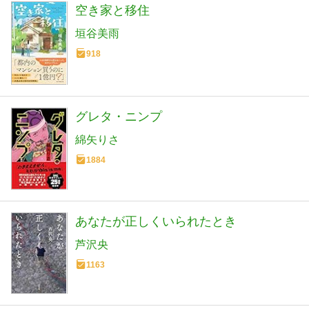
空き家と移住
垣谷美雨
918
グレタ・ニンプ
綿矢りさ
1884
あなたが正しくいられたとき
芦沢央
1163