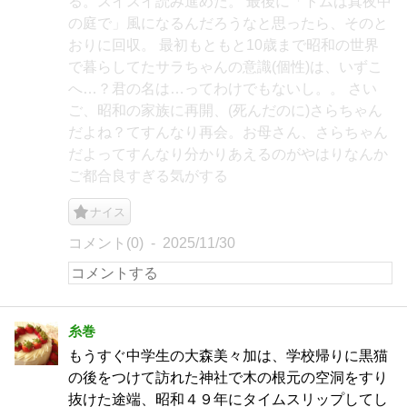
る。スイスイ読み進めた。 最後に「トムは真夜中
の庭で」風になるんだろうなと思ったら、そのと
おりに回収。 最初もともと10歳まで昭和の世界
で暮らしてたサラちゃんの意識(個性)は、いずこ
へ…？君の名は…ってわけでもないし。。 さい
ご、昭和の家族に再開、(死んだのに)さらちゃん
だよね？てすんなり再会。お母さん、さらちゃん
だよってすんなり分かりあえるのがやはりなんか
ご都合良すぎる気がする
ナイス
コメント(0)
2025/11/30
糸巻
もうすぐ中学生の大森美々加は、学校帰りに黒猫
の後をつけて訪れた神社で木の根元の空洞をすり
抜けた途端、昭和４９年にタイムスリップしてし