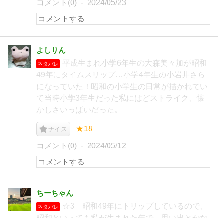
コメント(0)
2024/05/23
よしりん
平成生まれ小学6年生の大森美々加が昭和
ネタバレ
49年にタイムスリップ…小学4年生の小岩井さら
になっていた！昭和の小学生の日常が描かれてい
て当時小学3年生だった私にはどストライク、懐
かしさいっぱいだった。
★18
ナイス
コメント(0)
2024/05/12
ちーちゃん
☆3 昭和49年にトリップしているので、
ネタバレ
昭和といっても私が生まれた年で、思い出とかな