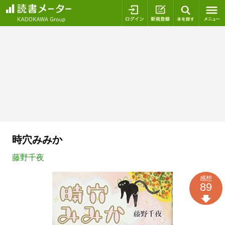
ログイン
新規登録
本を探
時穴みみか
藤野千夜
感想
89