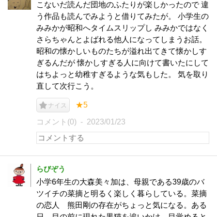
こないだ読んだ団地のふたりが楽しかったので 違
う作品も読んでみようと借りてみたが。 小学生の
みみかが昭和へタイムスリップし みみかではなく
さらちゃんとよばれる他人になってしまうお話。
昭和の懐かしいものたちが溢れ出てきて懐かしす
ぎるんだが 懐かしすぎる人に向けて書いたにして
はちよっと幼稚すぎるような気もした。 気を取り
直して次行こう。
★5
ナイス
コメント(0)
2023/01/23
らびぞう
小学6年生の大森美々加は、母親である39歳のバ
ツイチの菜摘と明るく楽しく暮らしている。菜摘
の恋人 熊田剛の存在がちょっと気になる。ある
日、目の前に現れた黒猫を追いかけ、目覚めると