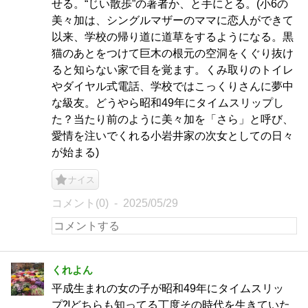
せる。“じい散歩”の著者か、と手にとる。(小6の
美々加は、シングルマザーのママに恋人ができて
以来、学校の帰り道に道草をするようになる。黒
猫のあとをつけて巨木の根元の空洞をくぐり抜け
ると知らない家で目を覚ます。くみ取りのトイレ
やダイヤル式電話、学校ではこっくりさんに夢中
な級友。どうやら昭和49年にタイムスリップし
た？当たり前のように美々加を「さら」と呼び、
愛情を注いでくれる小岩井家の次女としての日々
が始まる)
ナイス
コメント(0)
2025/05/29
くれよん
平成生まれの女の子が昭和49年にタイムスリッ
プ⁈どちらも知ってる丁度その時代を生きていた