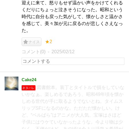
迎えに来て、怒りもせず温かい声をかけてくれる
くだりにちょっと泣きそうになった。昭和という
時代に自分も戻った気がして、懐かしさと温かさ
を感じて、美々加が元に戻るのが悲しくさえなっ
た。
★2
ナイス
コメント(0)
2025/02/12
Cake24
図書館本。装丁とタイトルで損をしていな
ネタバレ
いかなぁ。楽しめるであろう、昭和49年頃を懐か
しめる世代が手に取るようでないとね。タイムス
リップSFになるのかな。ただただ懐かしい。け
ど、“ベルばら”はアニメが大人気、宝塚はさほど
子供にはウケていなかったような。今より物は少
なく、不便だけど、あの頃は今より活気と希望が