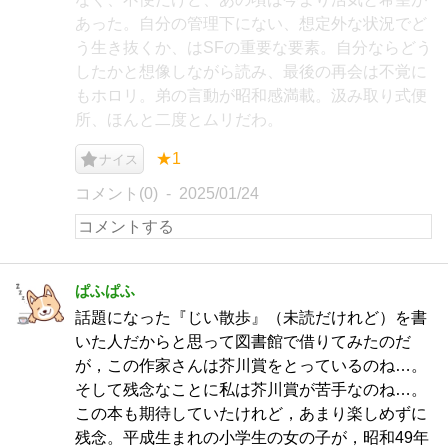
あった。自分の管理下にない、想定外な状況でど
う生き抜くか、はSFの重要な要素。自分ならどう
したかと想像しながら読み、最後の再会は不覚に
もホロリ。弟の言動が昭和感満載。汲み取り式便
所、ほんと二度とムリだわ。
★1
ナイス
コメント(0)
2025/01/24
ぱふぱふ
話題になった『じい散歩』（未読だけれど）を書
いた人だからと思って図書館で借りてみたのだ
が，この作家さんは芥川賞をとっているのね…。
そして残念なことに私は芥川賞が苦手なのね…。
この本も期待していたけれど，あまり楽しめずに
残念。平成生まれの小学生の女の子が，昭和49年