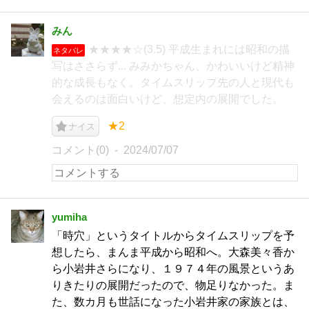
みん
★★★★☆(3.5) 平成生まれには昭和の描
ネタバレ
写はささらず... みみかちゃん、かわいいけど精神
的な成長もなく。タイムスリップ先の人と現代も
会えるのは面白いけど、想定内の展開でした。
★2
ナイス
コメント(0)
2024/07/07
yumiha
「時穴」というタイトルからタイムスリップを予
想したら、まんま平成から昭和へ。大森美々香か
ら小岩井さらになり、１９７４年の風景というあ
りきたりの展開だったので、物足りなかった。ま
た、数カ月も世話になった小岩井家の家族とは、