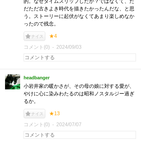
的。なぜタイムスリップしたか？ではなくて、た
だただ古きよき時代を描きたかったんだな、と思
う。ストーリーに起伏がなくてあまり楽しめなか
ったので残念。
★4
ナイス
コメント(0)
2024/09/03
headbanger
小岩井家の暖かさが、その母の娘に対する愛が、
やけに心に染みわたるのは昭和ノスタルジー過ぎ
るか。
★13
ナイス
コメント(0)
2024/07/07