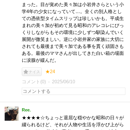
まった。目が覚めた美々加は小岩井さらという小
学4年の少女になっていて…。全くの別人格とし
ての憑依型タイムスリップは珍しいかも。平成生
まれの美々加が初めて見る昭和のアレコレにびっ
くりしながらもその環境に少しずつ馴染んでいく
展開が微笑ましい。逆に小岩井家の家族に大切に
されても最後まで美々加である事を貫く頑固さも
ある。最後のママさんが出してきた白い箱の場面
に涙腺が緩んだ。
★24
ナイス
コメント(0)
2025/06/10
Ree.
★★★★☆ちょっと退屈な穏やかな昭和の日々が
綴られるけど、それが人物や生活を浮かび上がら