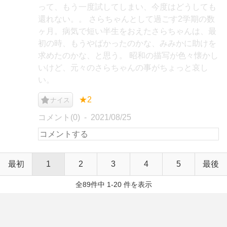
って、もう一度試してしまい、今度はどうしても
還れない。。 さらちゃんとして過ごす2学期の数
ヶ月。病気で短い半生をおえたさらちゃんは、最
初の時、もうやばかったのかな、みみかに助けを
求めたのかな、と思う。 昭和の描写が色々懐かし
いけど、元々のさらちゃんの事がちょっと哀し
い。
★2
ナイス
コメント(0)
2021/08/25
最初
1
2
3
4
5
最後
全89件中 1-20 件を表示