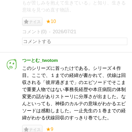
もが苦しみを抱えて生きている」と知り、生きる
意味を見つめ直す物語。
★10
ナイス
コメント(0)
2026/07/21
つーとむ_twotom
このシリーズに首ったけである。シリーズ４作
目。ここで、１までの経緯が書かれて、伏線は回
収される「彼岸過ぎまで」のエピソードでそこま
で重要人物ではない事務長経歴や本庄病院の体制
変更の話がありストーリに分厚さが出ました。な
んといっても、神様のカルテの意味がわかるエピ
ソードは感動しました。一止先生の１巻までの経
緯がわかる伏線回収のすっきり巻でした。
★9
ナイス