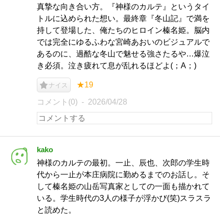
真摯な向き合い方。『神様のカルテ』というタイ
トルに込められた想い。最終章『冬山記』で満を
持して登場した、俺たちのヒロイン榛名姫。脳内
では完全にゆるふわな宮崎あおいのビジュアルで
あるのに、過酷な冬山で魅せる強さたるや…爆泣
き必須。泣き疲れて息が乱れるほどよ(；A；)
★19
ナイス
コメント(0)
2026/04/28
kako
神様のカルテの最初。一止、辰也、次郎の学生時
代から一止が本庄病院に勤めるまでのお話し。そ
して榛名姫の山岳写真家としての一面も描かれて
いる。学生時代の3人の様子が浮かび(笑)スラスラ
と読めた。