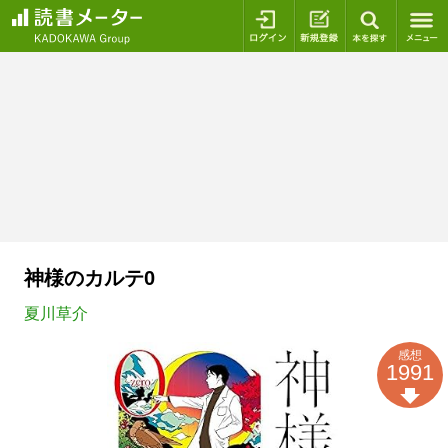
ログイン
新規登録
本を探
神様のカルテ0
夏川草介
感想
1991