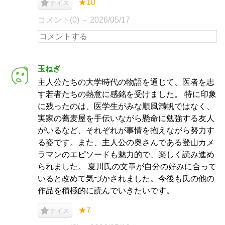
★10
ナイス
コメント(0)
2026/05/17
玉ねぎ
主人公たちの大学時代の物語を通じて、医者を志
す若者たちの熱意に感銘を受けました。 特に印象
に残ったのは、医学生がみな順風満帆ではなく、
実家の蕎麦屋を手伝いながら懸命に勉強する友人
がいるなど、それぞれが事情を抱えながら努力す
る姿です。また、主人公の奥さんである登山カメ
ラマンのエピソードも魅力的で、楽しく読み進め
られました。 夏川氏の文章が自分の好みに合って
いると改めて気づかされました。今後も氏の他の
作品を積極的に読んでいきたいです。
★7
ナイス