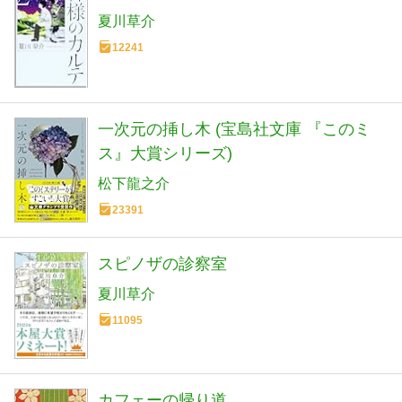
夏川草介
12241
一次元の挿し木 (宝島社文庫 『このミ
ス』大賞シリーズ)
松下龍之介
23391
スピノザの診察室
夏川草介
11095
カフェーの帰り道