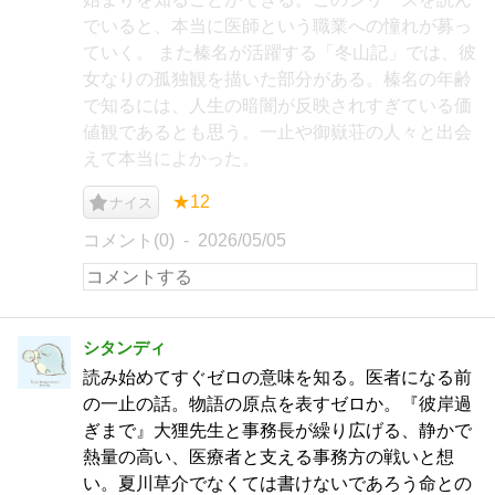
でいると、本当に医師という職業への憧れが募っ
ていく。 また榛名が活躍する「冬山記」では、彼
女なりの孤独観を描いた部分がある。榛名の年齢
で知るには、人生の暗闇が反映されすぎている価
値観であるとも思う。一止や御嶽荘の人々と出会
えて本当によかった。
★12
ナイス
コメント(0)
2026/05/05
シタンディ
読み始めてすぐゼロの意味を知る。医者になる前
の一止の話。物語の原点を表すゼロか。『彼岸過
ぎまで』大狸先生と事務長が繰り広げる、静かで
熱量の高い、医療者と支える事務方の戦いと想
い。夏川草介でなくては書けないであろう命との