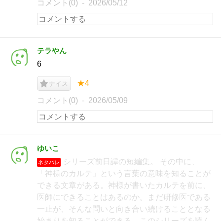
コメント(0)
2026/05/12
テラやん
6
★4
ナイス
コメント(0)
2026/05/09
ゆいこ
シリーズ前日譚の短編集。 その中に、
ネタバレ
「神様のカルテ」という言葉の意味を知ることが
できる文章がある。神様が書いたカルテを前に、
医師にできることはあるのか。まだ研修医である
一止が、そんな問いと向き合い続けることとなる
始まりを知ることができる。このシリーズを読ん