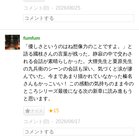
コメント(0)
2026/06/25
fumfum
「優しさというのはね想像力のことですよ。」と
語る國枝さんの言葉が残った。静寂の中で交わさ
れる会話が素晴らしかった。大狸先生と栗原先生
の九兵衛のシーンの会話も深い。気づくと涙が滲
んでいた。今まであまり描かれていなかった榛名
さんもかっこいい！ この感動の気持ちのまま今の
ところシリーズ最後になる次の新章に読み進もう
と思います。
★15
ナイス
コメント(0)
2026/06/17