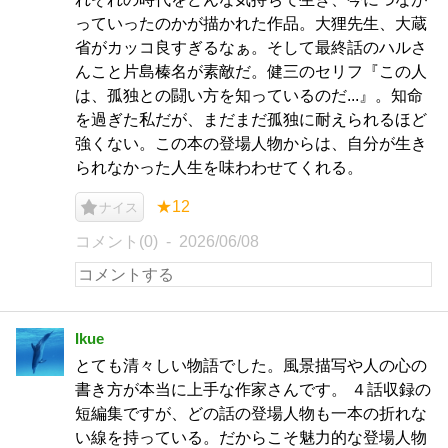
っていったのかが描かれた作品。大狸先生、大蔵
省がカッコ良すぎるなぁ。そして最終話のハルさ
んこと片島榛名が素敵だ。健三のセリフ『この人
は、孤独との闘い方を知っているのだ...』。知命
を過ぎた私だが、まだまだ孤独に耐えられるほど
強くない。この本の登場人物からは、自分が生き
られなかった人生を味わわせてくれる。
★12
ナイス
コメント(0)
2026/06/08
Ikue
とても清々しい物語でした。風景描写や人の心の
書き方が本当に上手な作家さんです。 ４話収録の
短編集ですが、どの話の登場人物も一本の折れな
い線を持っている。だからこそ魅力的な登場人物