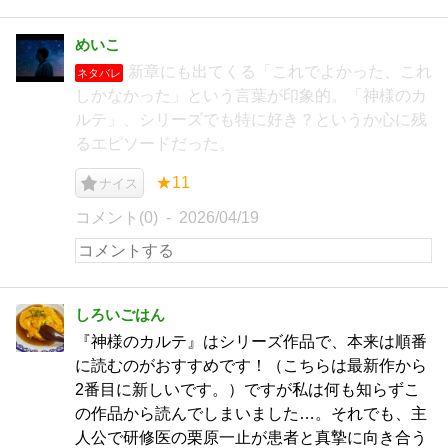
めいこ
新章にも出てくる「これでよかった、これ
ネタバレ
しかなかった」という言葉が印象的。「神様のカ
ルテ」、シリーズでも特に好き？というか心に残
るエピソードだった。
★11
ナイス
コメント(0)
2026/04/19
しろいごはん
『神様のカルテ』はシリーズ作品で、本来は順番
に読むのがおすすめです！（こちらは最新作から
2番目に新しいです。）ですが私は何も知らずこ
の作品から読んでしまいました…。それでも、主
人公で研修医の栗原一止が患者と真摯に向き合う