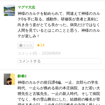
マグマ大志
神様のカルテを勧められて、間違えて神様のカル
テ0を手に取る。感動作。研修医が患者と真剣に
向き合う姿がとても良かった。病気だけではなく
人間を見ているとはこのことと思う。神様のカル
テが楽しみ！
★14
ナイス
コメント(0)
2026/06/04
酔拳2
神様のカルテの前日譚4編。一止、次郎らの学生
時代、一止らが務める前の本庄病院、まだ若い大
狸先生と古狐先生。一止の新人時代、そして病院
でなく、冬の雪山舞台にした、結婚前の榛名が登
場する冬山記。この冬山記で榛名の力強く厳しい