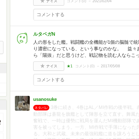
ナイス
コメント(
0
)
2021/02/04
ルタベガN
人の形をした艦。戦闘艦の全機能が1個の脳髄で統
り濃密になっている、という事なのかな。 益々
ら「陽抜」だと思うけど、戦記物を読む人ならこ
ナイス
★1
コメント(
0
)
2017/05/08
usanosuke
3巻に続き、4巻はAL／MI作戦の後半戦
ネタバレ
動部隊は蒼龍を旗艦として陣形を立て直す。舞風
奮戦で、一時は優勢に戦局を運んだMI機動部隊で
害を被ってしまう。一方、MI作戦で手薄になった
る。大和と武蔵、未来の最強戦艦に道を譲ろうと