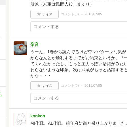
所以（米軍は民間人殺しまくり）
ナイス
コメント(
0
)
2015/07/05
ト
梨音
うーん、1巻から読んでるけどワンパターンな気が
からなんとか勝利するまでがお約束というか。『
てくれなかったし、もっと主力っぽい活躍がみた
と
わらないような印象。次は武蔵がもっと活躍すると
かな・・・
ナイス
コメント(
0
)
2015/07/05
ベ
の
konkon
MI作戦、AL作戦、鎮守府防衛と盛り上がりまし