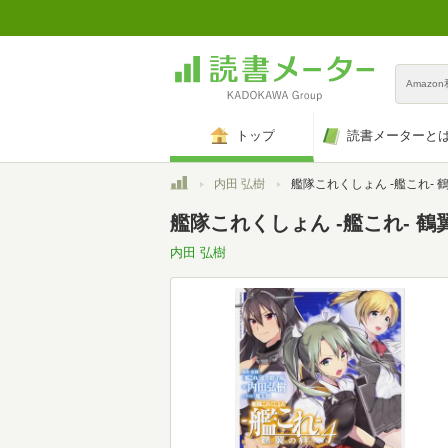
Amazo
トップ
読書メーターと
トップ
内田 弘樹
艦隊これくしょん -艦これ- 鶴翼の絆 (4) (富士見フ
艦隊これくしょん -艦これ- 鶴翼
内田 弘樹