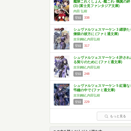
艦隊これくしょん -艦これ- 鶴翼の絆
(3) (富士見ファンタジア文庫)
内田 弘樹
登録
338
シュヴァルツェスマーケン 3 縹渺た
煉獄の彼方に (ファミ通文庫)
吉宗鋼紀,内田弘樹
登録
317
シュヴァルツェスマーケン 4 許され
る契りのために (ファミ通文庫)
吉宗鋼紀,内田弘樹
登録
248
シュヴァルツェスマーケン 5 紅蓮な
弔鐘の中で (ファミ通文庫)
吉宗鋼紀,内田弘樹
登録
229
もっと見る