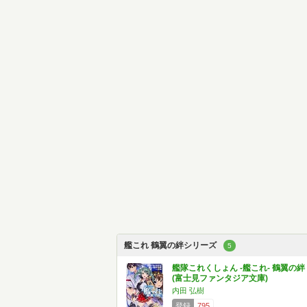
艦これ 鶴翼の絆シリーズ
5
艦隊これくしょん -艦これ- 鶴翼の絆
(富士見ファンタジア文庫)
内田 弘樹
登録
795