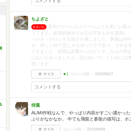
ちよざと
原作のゲームのステージよりも更にレ級
ネタバレ
ってます。絶望的状況でも己の守るものを意識し
へのきっかけとする強さを感じました。舞風はMI
が、同じくMIで悲しみを持った子であり、それを
屍
てきました。展開は反撃からのピンチ、からの再
においもありましたが、話が続いていくためには
思います。
ナイス
★1
コメント(
0
)
2015/09/27
る
待葉
AL/MI作戦なんで、やっぱり内容がすごい濃かっ
ぷりがなかなか。 中でも飛龍と蒼龍の描写は、ホ
ナイス
コメント(
0
)
2015/09/09