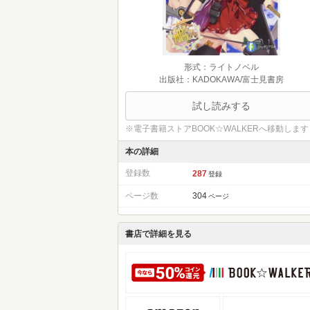
形式：ライトノベル
出版社：KADOKAWA/富士見書房
試し読みする
※電子書籍ストアBOOK☆WALKERへ移動します
本の詳細
登録数
287
登録
ページ数
304
ページ
書店で詳細を見る