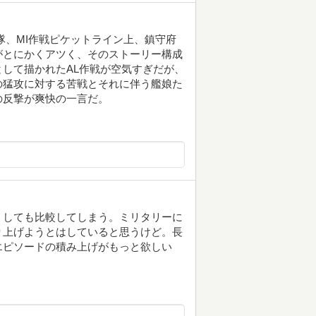
本隊、MI作戦ピケットライン上、鎮守府
がとにかくアツく、そのストーリー構成
して描かれたAL作戦が空気すぎだが、
の猛攻に対する苦戦とそれに伴う艦娘た
の反撃が爽快の一言だ。
うしても比較してしまう。ミリタリーに
り上げようとはしていると思うけど。長
エピソードの積み上げがもっと欲しい