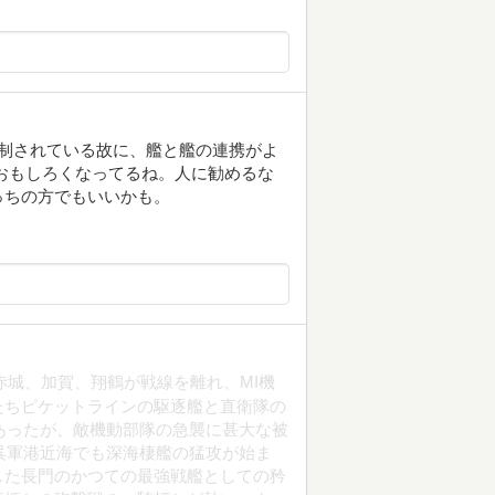
制されている故に、艦と艦の連携がよ
おもしろくなってるね。人に勧めるな
っちの方でもいいかも。
。赤城、加賀、翔鶴が戦線を離れ、MI機
たちピケットラインの駆逐艦と直衛隊の
あったが、敵機動部隊の急襲に甚大な被
呉軍港近海でも深海棲艦の猛攻が始ま
した長門のかつての最強戦艦としての矜