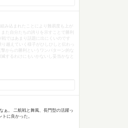
が組み込まれたことにより難易度も上が
、また自分たちの誇りを示すことで勝利
作戦ではあまり話題に出にくいのです
乗り越えていく様子がひしひしと伝わっ
反撃からの勝利というワンパターン的な
壊滅するわけにもいかないし妥当かなと
たなぁ。 二航戦と舞風、長門型の活躍っ
ントに良かった。