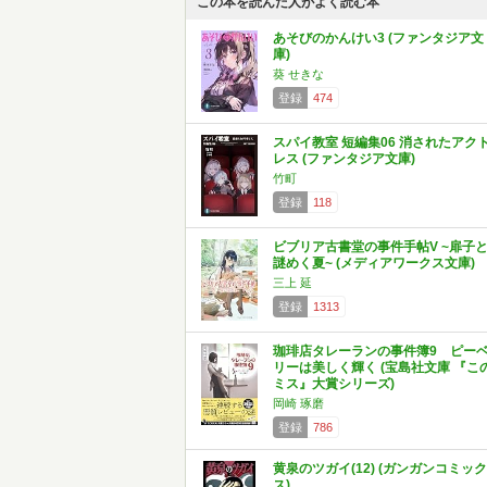
この本を読んだ人がよく読む本
あそびのかんけい3 (ファンタジア文
庫)
葵 せきな
登録
474
スパイ教室 短編集06 消されたアク
レス (ファンタジア文庫)
竹町
登録
118
ビブリア古書堂の事件手帖V ~扉子
謎めく夏~ (メディアワークス文庫)
三上 延
登録
1313
珈琲店タレーランの事件簿9 ピー
リーは美しく輝く (宝島社文庫 『こ
ミス』大賞シリーズ)
岡崎 琢磨
登録
786
黄泉のツガイ(12) (ガンガンコミック
ス)