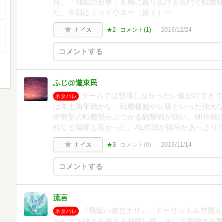
持。「飛龍の反撃」を機に繰り広げる長門と戦艦
た、今回はミッドウエー（続く）⇒
ナイス
★2
コメント(
1
)
2016/12/24
ふじ@道東民
ゲームでは登場しなかったレ級が出てき
ネタバレ
は本土防衛戦かな。戦艦棲姫やレ級といった強大
伊勢型の戦艦勢がぶつかる砲撃戦が熱い。MI作戦
転じる場面も良かった。AL作戦が描写があっさり
ナイス
★3
コメント(
0
)
2016/11/14
流言
『飛龍ハ健在ナリ』。ドーリットル空襲
ネタバレ
としての強さを備える戦艦レ級、そして飛龍の反