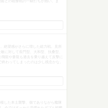
棲姫との砲撃戦の一騎打ちが熱い。ま
て、絶望感がさらに増した総力戦。見所
な敵に対して長門型、大和型、扶桑型、
の飛龍や蒼龍も過去を乗り越えて反撃に
で終わってしまったのは少し残念かな。
を模した本土襲撃、個でありながら艦隊
撃。今ではすっかり見慣れたダブル戦艦