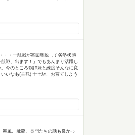
・・・一航戦が毎回離脱して劣勢状態
一航戦、出ます！』でもあんまり活躍し
い。今のところ鶴姉妹と練度そんなに変
いいなあ(主観) 十七駆、お育てしよう
た。舞風、飛龍、長門たちの話も良かっ