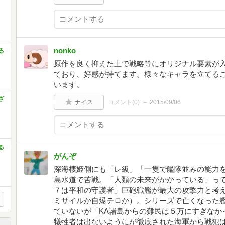
nonko
る
原作を良く抑えた上で戦略等にオリジナル要素が
ており、好感が持てます。様々なキャラを立てる
います。
ざ
ナイス
コメント(
0
)
2015/09/06
る
がんぞ
深海棲姫側にも「レ級」「一隻で艦隊並みの能力
島水道で苦戦。「人類の未来がかかっている」っ
７は平和の守護者」巨砲戦艦が最大の攻撃力と考
ミサイルか自爆テロか）。シリーズで亡くなった
ていないが「KA諸島からの難民は５万にすぎなか
犠牲者は出ないようにが徹底された海軍から戦犯