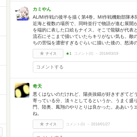
カミやん
AL/MI作戦の後半を描く第4巻。MI作戦機動部隊
近海と複数の場所で、同時並行で物語が進む展開
を端的に表した口絵もナイス。そこで龍驤が代表と
流石にそこまで描いていたらキリがない気も。敵
ちの苦悩を濃密すぎるぐらいに描いた後の、怒涛
ナイス
★1
コメント(
0
)
2016/03/19
奇天
悪くはないのだけれど、陽炎抜錨が好きすぎてど
寄っている分、淡々としてるというか。うまく盛
門、陸奥、鳳翔のやりとりは良かった。ああいう
ね。
ナイス
コメント(
0
)
2016/01/27