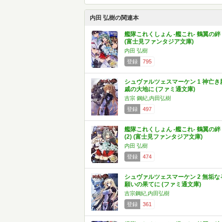
内田 弘樹の関連本
艦隊これくしょん -艦これ- 鶴翼の絆
(富士見ファンタジア文庫)
内田 弘樹
登録
795
シュヴァルツェスマーケン 1 神亡き
戚の大地に (ファミ通文庫)
吉宗 鋼紀,内田弘樹
登録
497
艦隊これくしょん -艦これ- 鶴翼の絆
(2) (富士見ファンタジア文庫)
内田 弘樹
登録
474
シュヴァルツェスマーケン 2 無垢な
願いの果てに (ファミ通文庫)
吉宗鋼紀,内田弘樹
登録
361