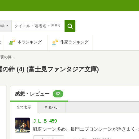
n和書
は
本ランキング
作家ランキング
ァンタジア文庫)
の絆 (4) (富士見ファンタジア文庫)
感想・レビュー
82
全て表示
ネタバレ
J_L_B_459
戦闘シーン多め。長門エプロンシーンが浮きまく