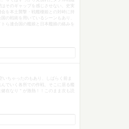
望はそのギャップを感じさせない。史実
機会を本土襲撃・戦艦棲姫との対峙に持
合国の戦術を用いているシーンもあり、
イトら連合国の艦娘と日本艦娘の絡みを
が空いちゃったのもあり、しばらく前ま
進んでいく各所での作戦、そこに居る艦
は健在なり＂が激熱！！このまま次も読