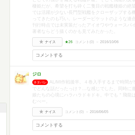
棲姫だが、希望を打ち砕く二隻目の戦艦棲姫の絶
では活躍が少ない長門型戦艦をクローザップする
ってきたのも巧い。レーダーピケットのような連
刊行時点では未実装だったアイオワやウォースパ
著者ならどう描くのかも見てみたかった。
ナイス
★26
コメント(
0
)
2016/10/06
ジロ
AL/MI作戦後半。４巻入手するまで時間
ネタバレ
でどんな話だったっけ？…な感じでした。同時に
娘たちの心境にハラハラドキドキ。中でも＂飛龍
むべー。
ナイス
コメント(
0
)
2016/06/05