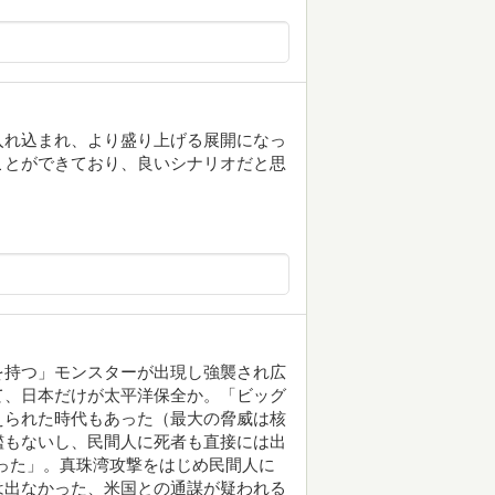
入れ込まれ、より盛り上げる展開になっ
ことができており、良いシナリオだと思
を持つ」モンスターが出現し強襲され広
て、日本だけが太平洋保全か。「ビッグ
えられた時代もあった（最大の脅威は核
艦もないし、民間人に死者も直接には出
った」。真珠湾攻撃をはじめ民間人に
は出なかった、米国との通謀が疑われる