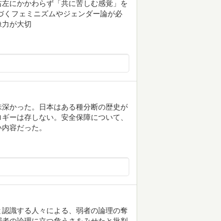
右左にかかわらず「共に苦しむ感覚」を
づくフェミニズムやジェンダー論が必
像力が大切
味深かった。日本はある種分断の歴史が
ロギーは存しない。安全保障について、
い内容だった。
と認識する人々による、弱者の論理の奪
弱者の論理に立つ危うさをみせたと批判