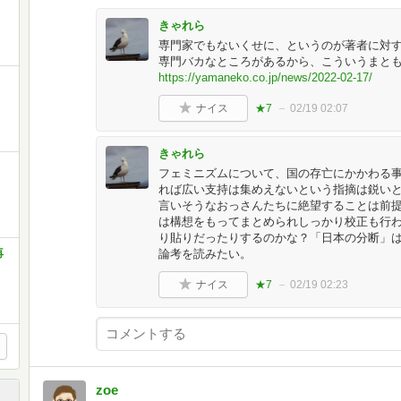
きゃれら
専門家でもないくせに、というのが著者に対
専門バカなところがあるから、こういうまと
https://yamaneko.co.jp/news/2022-02-17/
ナイス
★7
02/19 02:07
きゃれら
フェミニズムについて、国の存亡にかかわる
れば広い支持は集めえないという指摘は鋭い
言いそうなおっさんたちに絶望することは前
は構想をもってまとめられしっかり校正も行
り貼りだったりするのかな？「日本の分断」
再
論考を読みたい。
ナイス
★7
02/19 02:23
zoe