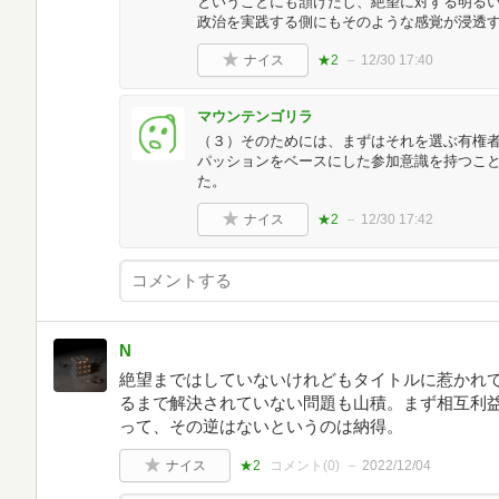
ということにも頷けたし、絶望に対する明る
政治を実践する側にもそのような感覚が浸透
ナイス
★2
12/30 17:40
マウンテンゴリラ
（３）そのためには、まずはそれを選ぶ有権
パッションをベースにした参加意識を持つこ
た。
ナイス
★2
12/30 17:42
N
絶望まではしていないけれどもタイトルに惹かれて。
るまで解決されていない問題も山積。まず相互利
って、その逆はないというのは納得。
ナイス
★2
コメント(
0
)
2022/12/04