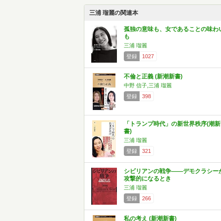
三浦 瑠麗の関連本
孤独の意味も、女であることの味わ
も
三浦 瑠麗
登録
1027
不倫と正義 (新潮新書)
中野 信子,三浦 瑠麗
登録
398
「トランプ時代」の新世界秩序(潮新
書)
三浦 瑠麗
登録
321
シビリアンの戦争――デモクラシー
攻撃的になるとき
三浦 瑠麗
登録
266
私の考え (新潮新書)