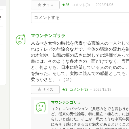
ナイス
★25
コメント(
0
)
2023/01/05
マウンテンゴリラ
来るべき女性の時代を代表する言論人の一人とし
れはテレビの討論会などで、全体の議論の流れを
の才能や、知識の幅の広さに対しての評価であっ
書には、そのような多才さの一面だけでなく、専
と、何よりも、日本に絶望している人のための…
を持った。そして、実際に読んでの感想としても
柔らかさと、→（２）
ナイス
★3
コメント(
2
)
2022/12/18
マウンテンゴリラ
（２）コンパッション（共感力とでも言おう
ど、従来の男性論客、特に極左・極右の、に
らしいと感じた。そこが、私のような中高年
にもそう感じさせるほど魅力があるというこ