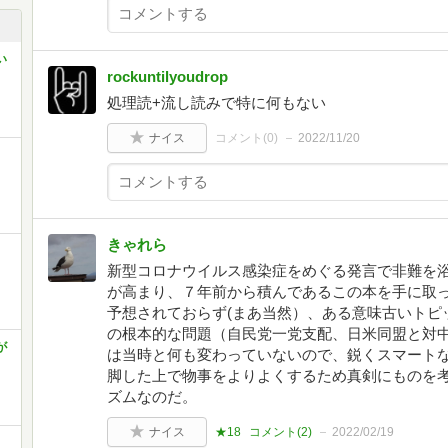
い
rockuntilyoudrop
処理読+流し読みで特に何もない
ナイス
コメント(
0
)
2022/11/20
きゃれら
新型コロナウイルス感染症をめぐる発言で非難を
が高まり、７年前から積んであるこの本を手に取
予想されておらず(まあ当然）、ある意味古いトピ
の根本的な問題（自民党一党支配、日米同盟と対中
が
は当時と何も変わっていないので、鋭くスマート
脚した上で物事をよりよくするため真剣にものを
ズムなのだ。
ナイス
★18
コメント(
2
)
2022/02/19