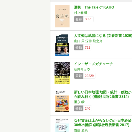
夏帆 The Tale of KAHO
村上春樹
登録
3051
人文知は武器になる (文春新書 1529
山口 周,深井 龍之介
登録
721
イン・ザ・メガチャーチ
朝井リョウ
登録
22229
新しい日本地理 地図・統計・移動か
ら読み解く (講談社現代新書 2814)
重永 瞬
登録
240
なぜ賃金は上がらないのか 日本経済
30年の陥穽 (講談社現代新書 2817)
首藤 若菜