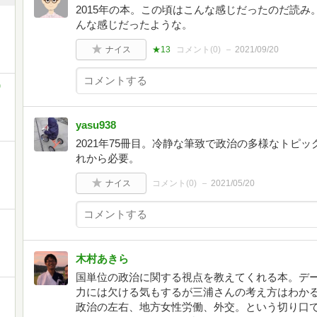
2015年の本。この頃はこんな感じだったのだ読
んな感じだったような。
ナイス
★13
コメント(
0
)
2021/09/20
)
yasu938
2021年75冊目。冷静な筆致で政治の多様なトピ
れから必要。
ナイス
コメント(
0
)
2021/05/20
木村あきら
国単位の政治に関する視点を教えてくれる本。デ
力には欠ける気もするが三浦さんの考え方はわかる
政治の左右、地方女性労働、外交。という切り口で