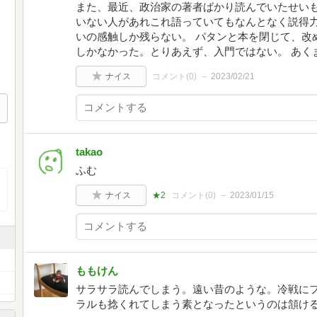
また、最近、政治家の著者ばかり読んでいたせい
いない人があれこれ語っていてもなんとなく説得
いの感触しか残らない。 パタンと本を閉じて、改
しかなかった。とりあえず、入門ではない。 あく
ナイス
コメント(
0
)
2023/02/21
takao
ふむ
ナイス
★2
コメント(
0
)
2023/01/15
ももけん
サラサラ読んでしまう。遠い昔のような。冷戦に
ラルも捻くれてしまう素となったというのは頷け