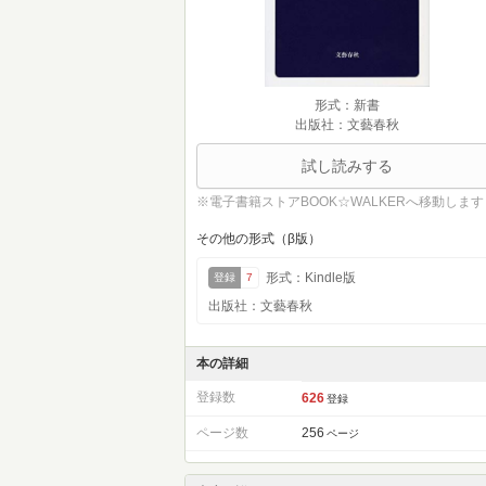
形式：新書
出版社：文藝春秋
試し読みする
※電子書籍ストアBOOK☆WALKERへ移動します
その他の形式（β版）
形式：Kindle版
登録
7
出版社：文藝春秋
本の詳細
登録数
626
登録
ページ数
256
ページ