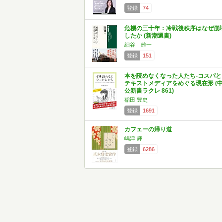
登録
74
危機の三十年：冷戦後秩序はなぜ崩
したか (新潮選書)
細谷 雄一
登録
151
本を読めなくなった人たち-コスパと
テキストメディアをめぐる現在形 (
公新書ラクレ 861)
稲田 豊史
登録
1691
カフェーの帰り道
嶋津 輝
登録
6286