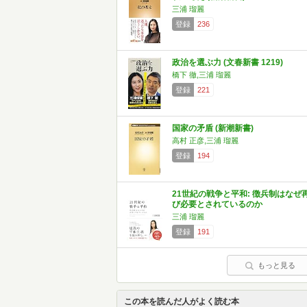
三浦 瑠麗
登録
236
政治を選ぶ力 (文春新書 1219)
橋下 徹,三浦 瑠麗
登録
221
国家の矛盾 (新潮新書)
高村 正彦,三浦 瑠麗
登録
194
21世紀の戦争と平和: 徴兵制はなぜ
び必要とされているのか
三浦 瑠麗
登録
191
もっと見る
この本を読んだ人がよく読む本