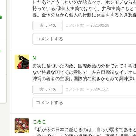
したあとどうしたいのか語るべき。ホンモノなら
持っている ③個人主義ではなく、共和主義にもと
要。全体の益から個人の行動に発言をするとき想
壊
ナイス
コメント(
0
)
2021/02/28
中
N
史実に基づいた内政、国際政治の分析でとても興
ない特異な国でその意味で、左右両極端なイデオ
沖縄の著者の主張は国際的な動きからみて興味深
ナイス
コメント(
0
)
2020/11/15
ころこ
「私が今の日本に感じるのは、自らが弱者である
い合いです。」的確な指摘ですが、著者も後年に