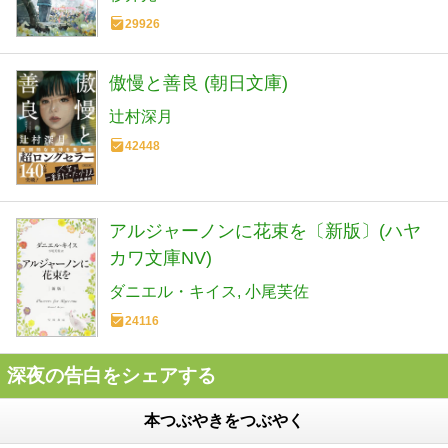
29926
傲慢と善良 (朝日文庫)
辻村深月
42448
アルジャーノンに花束を〔新版〕(ハヤ
カワ文庫NV)
ダニエル・キイス
小尾芙佐
24116
深夜の告白をシェアする
本つぶやきをつぶやく