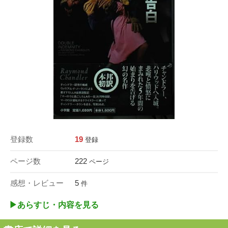
登録数
19
登録
ページ数
222
ページ
感想・レビュー
5
件
▶︎あらすじ・内容を見る