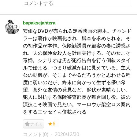
bapaksejahtera
安価なDVDが売られる定番映画の脚本。チャンド
ラーは著作が映画化され、脚本を求められる。そ
の初作品が本作。保険勧誘員が顧客の妻に誘惑さ
れ、夫の保険金殺人を計画実行する。その女こそ
毒婦。シナリオは男が犯行告白を行う倒叙スタイ
ルで始まる。つまり破滅が目に見えている。主人
公の動機が、そこまでやるだろうかと思わせる程
度に弱いのだが、終末に向かって生ずる儚い希
望、意外な友情の発見など、起伏が素晴らしい。
犯人に対抗する保険審査部長が舞台回し役。彼の
演技こそ映画で見たい。マーロウが架空ロス案内
をするエッセイも併載される
★6
ナイス
コメント(0)
2020/12/30