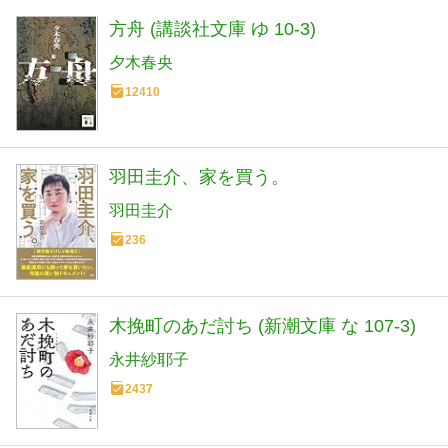
方舟 (講談社文庫 ゆ 10-3)
夕木春央
12410
羽田圭介、家を買う。
羽田圭介
236
木挽町のあだ討ち (新潮文庫 な 107-3)
永井紗耶子
2437