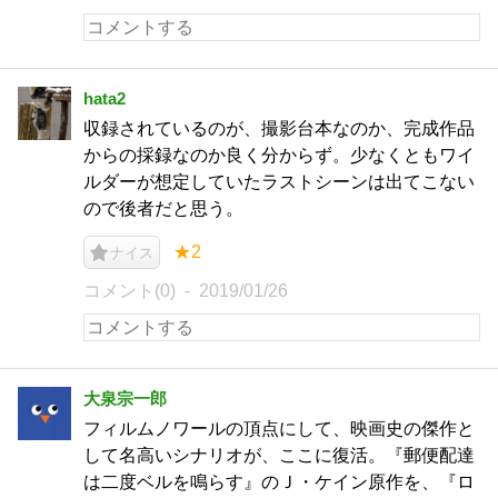
hata2
収録されているのが、撮影台本なのか、完成作品
からの採録なのか良く分からず。少なくともワイ
ルダーが想定していたラストシーンは出てこない
ので後者だと思う。
★2
ナイス
コメント(0)
2019/01/26
大泉宗一郎
フィルムノワールの頂点にして、映画史の傑作と
して名高いシナリオが、ここに復活。『郵便配達
は二度ベルを鳴らす』のＪ・ケイン原作を、『ロ