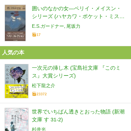
囲いのなかの女―ペリイ・メイスン・
シリーズ (ハヤカワ・ポケット・ミステ
リ 1209)
E.S.ガードナー
尾坂力
17
人気の本
一次元の挿し木 (宝島社文庫 『このミ
ス』大賞シリーズ)
松下龍之介
23372
世界でいちばん透きとおった物語 (新潮
文庫 す 31-2)
杉井光