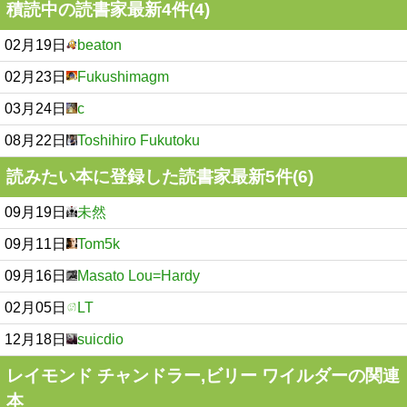
積読中の読書家最新4件(4)
02月19日
beaton
02月23日
Fukushimagm
03月24日
c
08月22日
Toshihiro Fukutoku
読みたい本に登録した読書家最新5件(6)
09月19日
未然
09月11日
Tom5k
09月16日
Masato Lou=Hardy
02月05日
LT
12月18日
suicdio
レイモンド チャンドラー,ビリー ワイルダーの関連
本