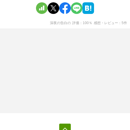
深夜の告白
の
評価
100
％
感想・レビュー
5
件