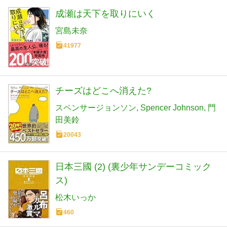
成瀬は天下を取りにいく
宮島未奈
41977
チーズはどこへ消えた?
スペンサージョンソン
Spencer Johnson
門
田美鈴
20043
日本三國 (2) (裏少年サンデーコミック
ス)
松木いっか
460