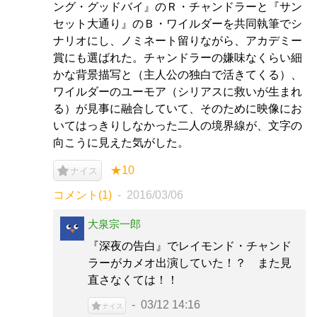
ング・グッドバイ』のＲ・チャンドラーと『サン
セット大通り』のＢ・ワイルダーを共同執筆でシ
ナリオにし、ノミネート留りながら、アカデミー
賞にも選ばれた。チャンドラーの嫌味なくらい細
かな背景描写と（主人公の独白で活きてくる）、
ワイルダーのユーモア（シリアスに救いが生まれ
る）が見事に融合していて、そのために映像にお
いてはっきりしなかった二人の境界線が、文字の
向こうに見えた気がした。
★10
ナイス
コメント(1)
2016/03/06
大泉宗一郎
『深夜の告白』でレイモンド・チャンド
ラーがカメオ出演していた！？ また見
直さなくては！！
03/12 14:16
ナイス