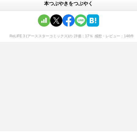
本つぶやきをつぶやく
ReLIFE 3 (アーススターコミックス)
の
評価
17
％
感想・レビュー
146
件