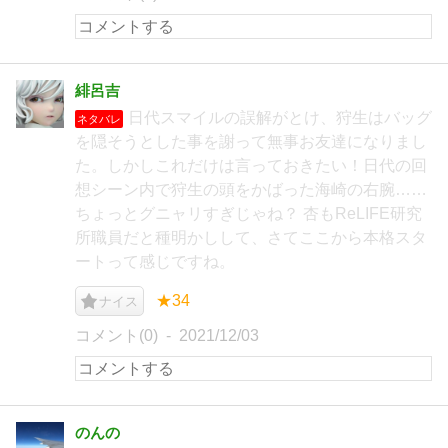
緋呂吉
日代スマイルの誤解がとけ、狩生はバッグ
ネタバレ
を隠そうとした事を謝って無事お友達になりまし
た。しかしこれだけは言っておきたい！日代の回
想シーン内で狩生の頭をかばった海崎の右腕……
ちょっとグニャリすぎじゃね？ 杏もReLIFE研究
所職員だと種明かしして、さてここから本格スタ
ートって感じですね。
★34
ナイス
コメント(0)
2021/12/03
のんの