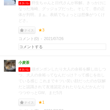
狩生ちゃんと日代さんが和解。きっかけに
ネタバレ
なった海崎、グッジョブだった。そして、杏の正
体が判明。まぁ、表紙でちょっとは想像がつくけ
どさ。
★3
ナイス
コメント(0)
2021/07/26
小麦茶
頭ポンポンしたり大人の余裕を醸し出しつ
ネタバレ
つ、大人の余裕ってなんだっけ？って感じを出し
ている感じ これまでキツい笑い顔だったのが誤解
だと認識されて友達認定されたりなんだかんだり
つつやっとGW。まだ5月
★1
ナイス