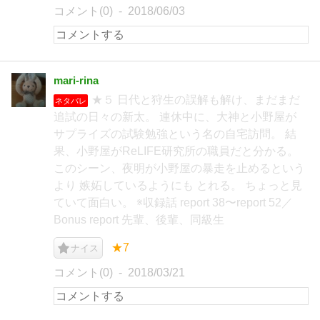
コメント(0)
2018/06/03
mari-rina
★５ 日代と狩生の誤解も解け、まだまだ
ネタバレ
追試の日々の新太。 連休中に、大神と小野屋が
サプライズの試験勉強という名の自宅訪問。 結
果、小野屋がReLIFE研究所の職員だと分かる。
このシーン、夜明が小野屋の暴走を止めるという
より 嫉妬しているようにも とれる。 ちょっと見
ていて面白い。 ※収録話 report 38〜report 52／
Bonus report 先輩、後輩、同級生
★7
ナイス
コメント(0)
2018/03/21