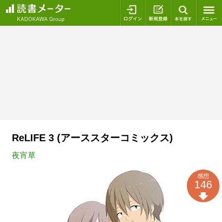
ログイン
新規登録
本を探
ReLIFE 3 (アーススターコミックス)
夜宵草
感想
146