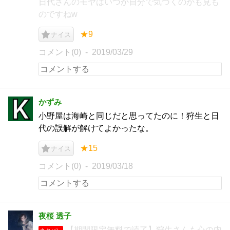
日代さんのモヤはいつか自分で気づくのかも見も
のですねw
★9
ナイス
コメント(0)
2019/03/29
かずみ
小野屋は海崎と同じだと思ってたのに！狩生と日
代の誤解が解けてよかったな。
★15
ナイス
コメント(0)
2019/03/18
夜桜 透子
【期間限定無料で読了】狩生さんも心の内