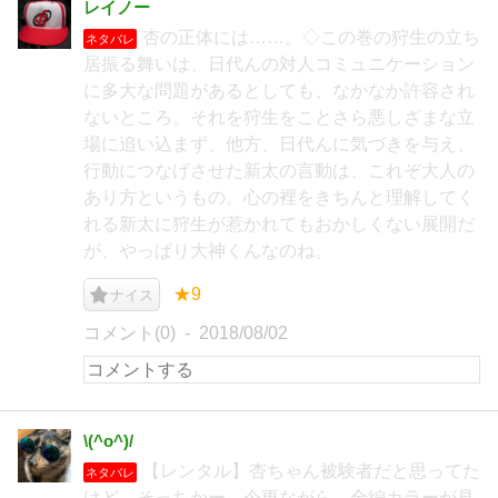
レイノー
杏の正体には……。◇この巻の狩生の立ち
ネタバレ
居振る舞いは、日代んの対人コミュニケーション
に多大な問題があるとしても、なかなか許容され
ないところ。それを狩生をことさら悪しざまな立
場に追い込まず、他方、日代んに気づきを与え、
行動につなげさせた新太の言動は、これぞ大人の
あり方というもの。心の裡をきちんと理解してく
れる新太に狩生が惹かれてもおかしくない展開だ
が、やっぱり大神くんなのね。
★9
ナイス
コメント(0)
2018/08/02
\(^o^)/
【レンタル】杏ちゃん被験者だと思ってた
ネタバレ
けど、そっちかー。今更ながら、全編カラーが見