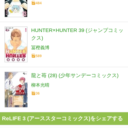
484
HUNTER×HUNTER 39 (ジャンプコミッ
クス)
冨樫義博
589
龍と苺 (28) (少年サンデーコミックス)
柳本光晴
36
ReLIFE 3 (アーススターコミックス)をシェアする