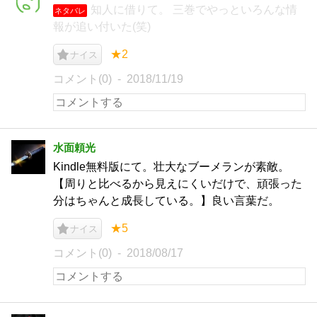
知人に借りて。 三巻でやっといろんな情
ネタバレ
報が追い付いた(笑)
★2
ナイス
コメント(0)
2018/11/19
水面頼光
Kindle無料版にて。壮大なブーメランが素敵。
【周りと比べるから見えにくいだけで、頑張った
分はちゃんと成長している。】良い言葉だ。
★5
ナイス
コメント(0)
2018/08/17