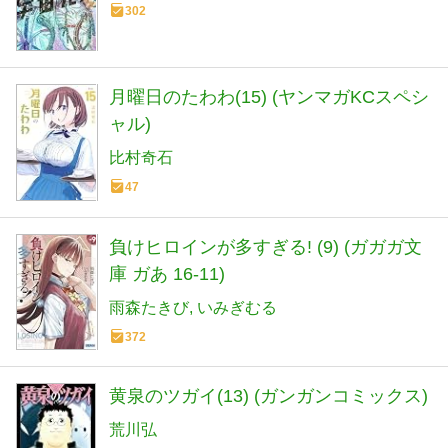
302
月曜日のたわわ(15) (ヤンマガKCスペシ
ャル)
比村奇石
47
負けヒロインが多すぎる! (9) (ガガガ文
庫 ガあ 16-11)
雨森たきび
いみぎむる
372
黄泉のツガイ(13) (ガンガンコミックス)
荒川弘