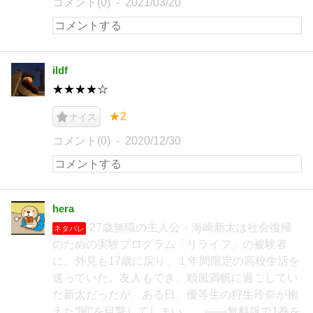
コメント(0)
2021/03/20
ildf
★★★★☆
★2
ナイス
コメント(0)
2020/12/30
hera
27歳無職の主人公・海崎新太は社会復帰
ネタバレ
のための実験プログラム「リライフ」の被験者
に。外見も17歳に戻り、１年間限定の高校生活を
送っていた。友人もでき、順風満帆に過ごしてい
た新太だったが、ある日、優等生の狩生玲奈が抱
えた“闇”を目撃してしまい…。――無料版で1巻を