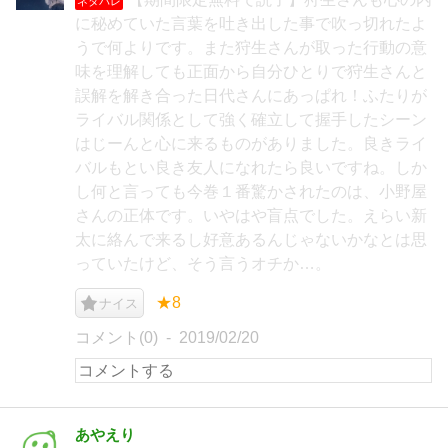
ネタバレ
に秘めていた言葉を吐き出した事で吹っ切れたよ
うで何よりです。また狩生さんが取った行動の意
味を理解しても正面から自分ひとりで狩生さんと
誤解を解き合った日代さんにあっぱれ！ふたりが
ライバル関係として強く確立して握手したシーン
はじーんと心に来るものがありました。良きライ
バルもとい良き友人になれたら良いですね。しか
し何と言っても今巻１番驚かされたのは、小野屋
さんの正体です。いやはや盲点でした。えらい新
太に絡んで来るし好意あるんじゃないかなとは思
っていたけど、そう言うオチか…。
★8
ナイス
コメント(0)
2019/02/20
あやえり