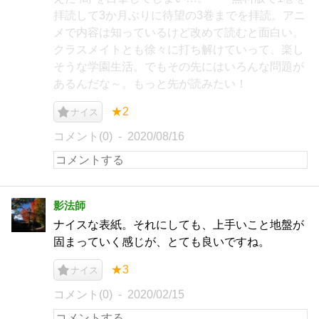
拝読して3か月ぶりに待望の3巻までを拝読。アニ
メで内容は知っているけど改めて読むと面白い。
クラスメイトとも徐々に打ち解けていって、楽し
そうな学園生活。でもその先にはいろんな問題が
あるんだな～。もっと先が読みたい！
★2
ナイス
コメント(0)
2020/08/16
影法師
ナイスな表紙。それにしても、上手いこと地盤が
固まっていく感じが、とても良いですね。
★3
ナイス
コメント(0)
2020/02/15