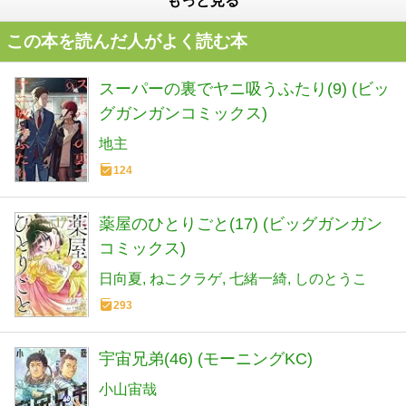
もっと見る
この本を読んだ人がよく読む本
スーパーの裏でヤニ吸うふたり(9) (ビッ
グガンガンコミックス)
地主
124
薬屋のひとりごと(17) (ビッグガンガン
コミックス)
日向夏
ねこクラゲ
七緒一綺
しのとうこ
293
宇宙兄弟(46) (モーニングKC)
小山宙哉