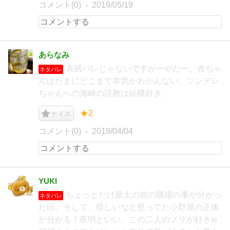
コメント(0)
2019/05/19
あらなみ
表紙バレじゃないですかーやだー。杏ちゃ
ネタバレ
んはたまにどこまで本気かわかんない。ツンデレ
ちゃんへの海崎の説教は結構好き。
★2
ナイス
コメント(0)
2019/04/04
YUKI
ちょっとだけ新太の前の職場の事が分かっ
ネタバレ
た回。そして、怪しいなと思ってた小野屋の正体
が分かる！夜明といい、この二人のノリが好きw