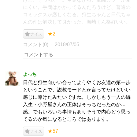
にくい。手間はかかってるんだろうけど、普通の
コミックスが恋しくなる。狩生ちゃんと日代ちゃ
んの件は解決して良かった。海崎くん格好いい。
★2
ナイス
コメント(0)
2018/07/05
よっち
日代と狩生向かい合ってようやくお友達の第一歩
ということで、説教モードとか言ってたけどいい
感じに導けたみたいですね。しかしもう一人の編
入生・小野屋さんの正体はそっちだったのか…
感。でもいろいろ事情もありそうで内心どう思っ
てるのか気になるところではあります。
★57
ナイス