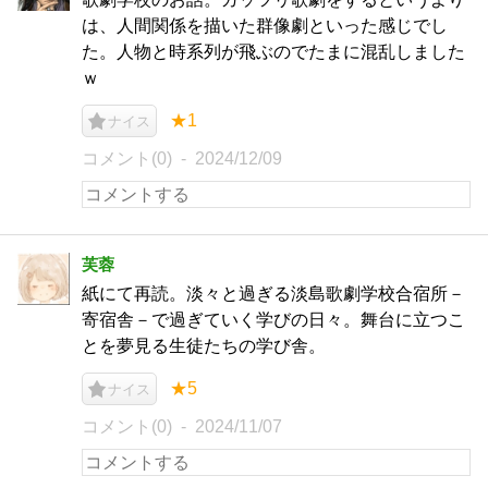
は、人間関係を描いた群像劇といった感じでし
た。人物と時系列が飛ぶのでたまに混乱しました
ｗ
★1
ナイス
コメント(0)
2024/12/09
芙蓉
紙にて再読。淡々と過ぎる淡島歌劇学校合宿所－
寄宿舎－で過ぎていく学びの日々。舞台に立つこ
とを夢見る生徒たちの学び舎。
★5
ナイス
コメント(0)
2024/11/07