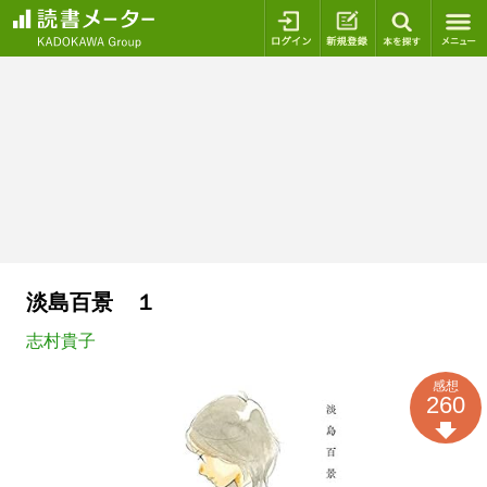
ログイン
新規登録
本を探
淡島百景 １
志村貴子
感想
260