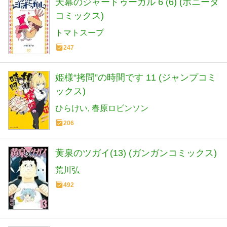
天幕のジャードゥーガル 6 (6) (ボニータ
コミックス)
トマトスープ
247
姫様“拷問”の時間です 11 (ジャンプコミ
ックス)
ひらけい
春原ロビンソン
206
黄泉のツガイ(13) (ガンガンコミックス)
荒川弘
492