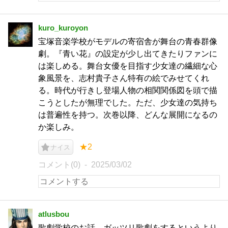
kuro_kuroyon
宝塚音楽学校がモデルの寄宿舎が舞台の青春群像
劇。『青い花』の設定が少し出てきたりファンに
は楽しめる。舞台女優を目指す少女達の繊細な心
象風景を、志村貴子さん特有の絵でみせてくれ
る。時代が行きし登場人物の相関関係図を頭で描
こうとしたが無理でした。ただ、少女達の気持ち
は普遍性を持つ。次巻以降、どんな展開になるの
か楽しみ。
★2
ナイス
コメント(0)
2025/03/02
atlusbou
歌劇学校のお話。ガッツリ歌劇をするというより