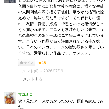
☆ 沢山の女性の憧れである淡島歌劇団。ここへの
入団を目指す淡島歌劇学校を舞台に、様々な生徒
の人間関係を深く描く群像劇。華やかな描写は控
えめで、地味な見た目ですが、その代わりに憧
れ、友情、愛情、嫉妬、憎悪といった感情がじっ
くり描かれます。アニメも素晴らしい出来で、う
ちの高校生の娘と一緒に見て毎回泣かされていま
す。こういう作品が高く評価されている事が嬉し
い。日本のマンガ、アニメの層の厚さを示してい
ますね。素晴らしい作品です。オススメ。
★16
ナイス
コメント(0)
2026/07/19
マユミコ
偶々見たアニメが良かったので、原作も読んでみ
た。