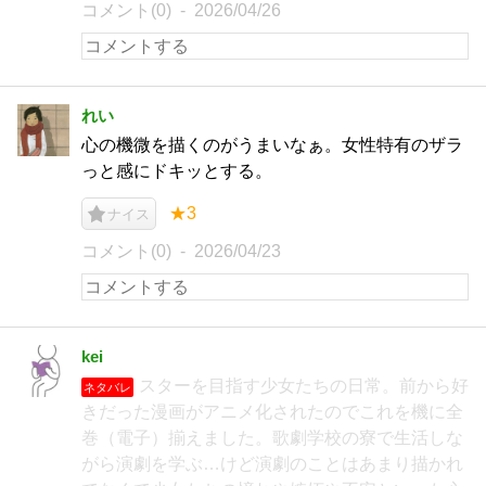
コメント(0)
2026/04/26
れい
心の機微を描くのがうまいなぁ。女性特有のザラ
っと感にドキッとする。
★3
ナイス
コメント(0)
2026/04/23
kei
スターを目指す少女たちの日常。前から好
ネタバレ
きだった漫画がアニメ化されたのでこれを機に全
巻（電子）揃えました。歌劇学校の寮で生活しな
がら演劇を学ぶ…けど演劇のことはあまり描かれ