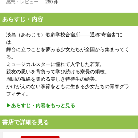
感想・レビュー
260
件
あらすじ・内容
淡島（あわじま）歌劇学校合宿所――通称“寄宿舎”に
は、
舞台に立つことを夢みる少女たちが全国から集まってく
る。
ミュージカルスターに憧れて入学した若菜。
親友の思いを背負って学び続ける寮長の絹枝。
周囲の視線を集める美しき特待生の絵美。
かけがえのない季節をともに生きる少女たちの青春グラ
フィティ。
▶︎あらすじ・内容をもっと見る
書店で詳細を見る