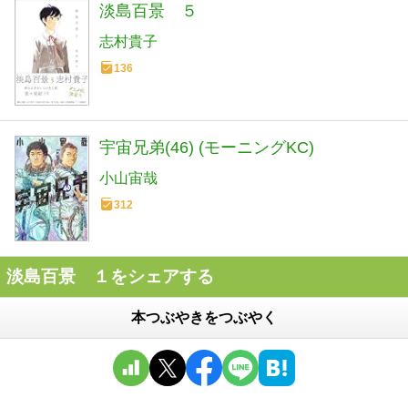
淡島百景 ５
志村貴子
136
宇宙兄弟(46) (モーニングKC)
小山宙哉
312
淡島百景 １をシェアする
本つぶやきをつぶやく