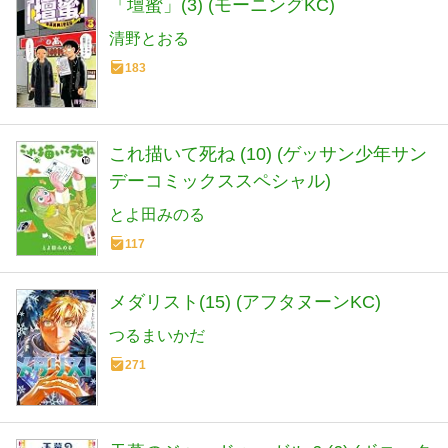
「壇蜜」(3) (モーニングKC)
清野とおる
183
これ描いて死ね (10) (ゲッサン少年サン
デーコミックススペシャル)
とよ田みのる
117
メダリスト(15) (アフタヌーンKC)
つるまいかだ
271