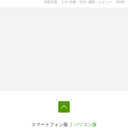
淡島百景 １
の
評価
53
％
感想・レビュー
260
件
スマートフォン版
パソコン版