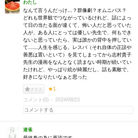
わたし
なんて言うんだっけ…？群像劇？オムニバス？
どれも世界観でつながっているけれど、話によっ
て日の当たる面が違くて、怖い人だと思っていた
人が、ある人にとっては優しい先生で、何もでき
ないと思っていたら、実は誰かの背中を押してい
て……人生を感じる。レスバ（それ自体の正誤や
善悪は置いといて）を見てしまってから志村貴子
先生の漫画をなんとなく読まない時期が続いてい
たけれど、やっぱり絵が綺麗だし、話も素敵で、
好きになりたいなぁと思った
★1
ナイス
コメント(0)
2024/08/23
連雀
最終巻の為に再読です。