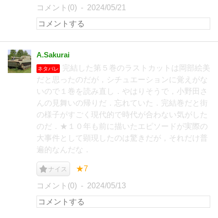
コメント(0)
2024/05/21
A.Sakurai
完結した第５巻のラストカットは岡部絵美
ネタバレ
だと思ったのだが，シチュエーションに覚えがな
いので１巻を読み直し．やはりそうで，小野田さ
んの見舞いの帰りだ．忘れていた．完結巻だと街
の様子がすごく現代的で時代が合わない気がした
のだ．★１０年も前に描いたエピソードが実際の
大事件として顕現したのは驚きだが，それだけ普
遍的なんだな．
★7
ナイス
コメント(0)
2024/05/13