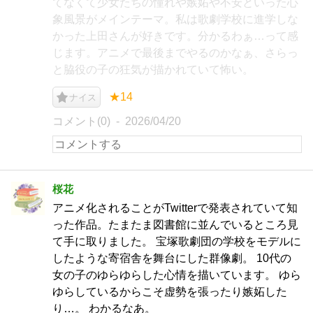
てなくて少女たちの憧れや嫉妬や不安といった心
象風景がメインテーマ。私は歌劇学校に進学しな
かった上田さんが好きです。分かるわぁ…って感
じます。アニメで最後までやるのかなぁ、さらっ
と脇役の子の狂気が描かれていて怖い。
★14
ナイス
コメント(0)
2026/04/20
桜花
アニメ化されることがTwitterで発表されていて知
った作品。たまたま図書館に並んでいるところ見
て手に取りました。 宝塚歌劇団の学校をモデルに
したような寄宿舎を舞台にした群像劇。 10代の
女の子のゆらゆらした心情を描いています。 ゆら
ゆらしているからこそ虚勢を張ったり嫉妬した
り…。 わかるなあ。