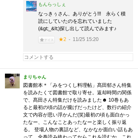
もんらっしぇ
なっきぅさん、ありがとう!!! 永らく積
読にしていたのを忘れていました
(&gt;_&lt;)探し出して読んでみます♪
★2
11/25 15:20
ナイス
まりちゃん
図書館本＊「みをつくし料理帖」髙田郁さん特集
を読みたくて図書館で取り寄せ。返却時間の関係
で、髙田さん特集だけを読みました☻ 10巻もあ
ると最初の頃の話が朧げだったけど、数行の紹介
文で内容が思い浮かんだ(笑)最初の頃も面白かっ
たなー、こんなことあったなーと楽しく振り返
る。 登場人物の裏話など、なかなか面白い話もあ
って、全巻読み終わってからこれを読むか、これ