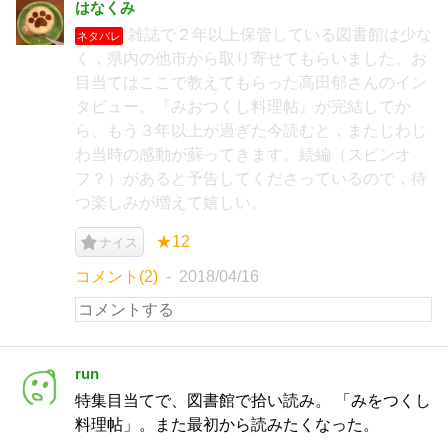
はなくみ
雑誌で２年以上保管している図書館は少な
ネタバレ
く，県内の他市から取り寄せてもらいました。お
目当てはここで教えてもらった高田郁さんのイン
タビュー。『みおつくし料理帖』が完結してか
ら、もう３年以上が過ぎた今読むと，またじわじ
わ当時の感動が蘇ってきます。続編（スピンオ
フ？）があると予告してくださっているので，待
つ楽しみが増えて嬉しい。
★12
ナイス
コメント(2)
2018/04/16
run
特集目当てで、図書館で拾い読み。 「みをつくし
料理帖」。また最初から読みたくなった。