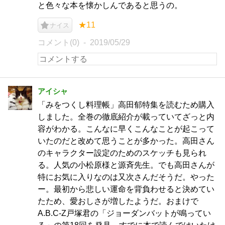
と色々な本を懐かしんであると思うの。
★11
ナイス
コメント(0)
2019/05/29
アイシャ
「みをつくし料理帳」高田郁特集を読むため購入
しました。全巻の徹底紹介が載っていてざっと内
容がわかる。こんなに早くこんなことが起こって
いたのだと改めて思うことが多かった。高田さん
のキャラクター設定のためのスケッチも見られ
る。人気の小松原様と源斉先生。でも高田さんが
特にお気に入りなのは又次さんだそうだ。やった
ー。最初から悲しい運命を背負わせると決めてい
たため、愛おしさが増したようだ。おまけで
A.B.C-Z戸塚君の「ジョーダンバットが鳴ってい