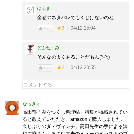
はるま
全巻のネタバレでもくじけないのね
★3
04/12 15:04
ナイス
どぶねずみ
そんなのよくあることだもん(^-^;)
★2
04/12 20:55
ナイス
なっきぅ
高田郁「みをつくし料理帖」特集が掲載されてい
ると教えていただき、amazonで購入しました。
久しぶりのダ・ヴィンチ。高田先生の手による澪
やご寮さん、あさひ太夫のイメージイラストやプ