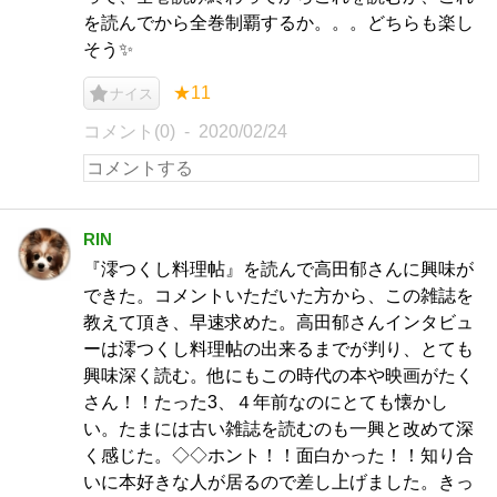
を読んでから全巻制覇するか。。。どちらも楽し
そう✨
★11
ナイス
コメント(0)
2020/02/24
RIN
『澪つくし料理帖』を読んで高田郁さんに興味が
できた。コメントいただいた方から、この雑誌を
教えて頂き、早速求めた。高田郁さんインタビュ
ーは澪つくし料理帖の出来るまでが判り、とても
興味深く読む。他にもこの時代の本や映画がたく
さん！！たった3、４年前なのにとても懐かし
い。たまには古い雑誌を読むのも一興と改めて深
く感じた。◇◇ホント！！面白かった！！知り合
いに本好きな人が居るので差し上げました。きっ