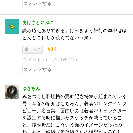
あけさと＠ぷに
読み応えありすぎる。けっきょく旅行の車中はほ
とんどこれしか読んでない（笑）
★14
ナイス
コメント(0)
2016/07/26
ゆきちん
みをつくし料理帖の完結記念特集が組まれている
号。全巻の紹介はもちろん、著者のロングインタ
ビュー、名言集。面白いのは著者がキャラクター
を設定する時に描いたスケッチが載っているこ
と。澪や野江はこういう顔のイメージだったの
ね。あと、続編（番外編？）の構想があるらし