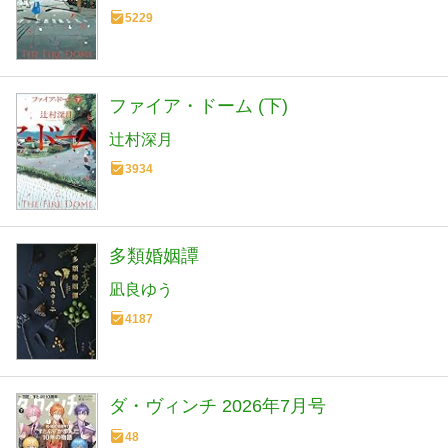
5229
ファイア・ドーム (下)
辻村深月
3934
多類婚姻譚
凪良ゆう
4187
ダ・ヴィンチ 2026年7月号
48