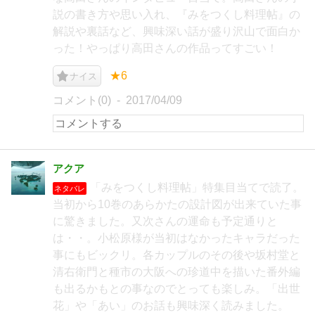
説の書き方や思い入れ、『みをつくし料理帖』の
解説や裏話など、興味深い話が盛り沢山で面白か
った！やっぱり高田さんの作品ってすごい！
★6
ナイス
コメント(0)
2017/04/09
アクア
「みをつくし料理帖」特集目当てで読了。
ネタバレ
当初から10巻のあらかたの設計図が出来ていた事
に驚きました。又次さんの運命も予定通りと
は・・。小松原様が当初はなかったキャラだった
事にもビックリ。各カップルのその後や坂村堂と
清右衛門と種市の大阪への珍道中を描いた番外編
も出るかもとの事なのでとっても楽しみ。「出世
花」や「あい」のお話も興味深く読みました。