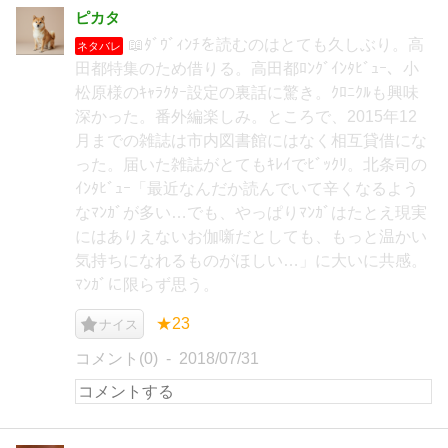
ピカタ
📖ﾀﾞｳﾞｨﾝﾁを読むのはとても久しぶり。高
ネタバレ
田都特集のため借りる。高田都ﾛﾝｸﾞｲﾝﾀﾋﾞｭｰ、小
松原様のｷｬﾗｸﾀｰ設定の裏話に驚き。ｸﾛﾆｸﾙも興味
深かった。番外編楽しみ。ところで、2015年12
月までの雑誌は市内図書館にはなく相互貸借にな
った。届いた雑誌がとてもｷﾚｲでﾋﾞｯｸﾘ。北条司の
ｲﾝﾀﾋﾞｭｰ「最近なんだか読んでいて辛くなるよう
なﾏﾝｶﾞが多い…でも、やっぱりﾏﾝｶﾞはたとえ現実
にはありえないお伽噺だとしても、もっと温かい
気持ちになれるものがほしい…」に大いに共感。
ﾏﾝｶﾞに限らず思う。
★23
ナイス
コメント(0)
2018/07/31