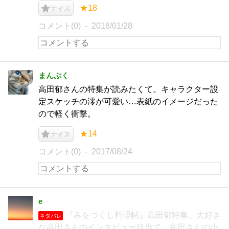
★18
ナイス
コメント(0)
2018/01/28
まんぷく
高田郁さんの特集が読みたくて。キャラクター設
定スケッチの澪が可愛い…表紙のイメージだった
ので軽く衝撃。
★14
ナイス
コメント(0)
2017/08/24
e
『みをつくし料理帖』高田郁特集。大好き
ネタバレ
な高田さんのインタビュー目当て。高田さんの小