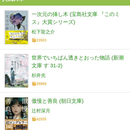
一次元の挿し木 (宝島社文庫 『このミ
ス』大賞シリーズ)
松下龍之介
23503
世界でいちばん透きとおった物語 (新潮
文庫 す 31-2)
杉井光
29969
傲慢と善良 (朝日文庫)
辻村深月
42555