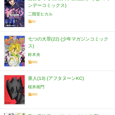
ンデーコミックス)
二階堂ヒカル
62
七つの大罪(22) (少年マガジンコミック
ス)
鈴木央
982
亜人(13) (アフタヌーンKC)
桜井画門
885