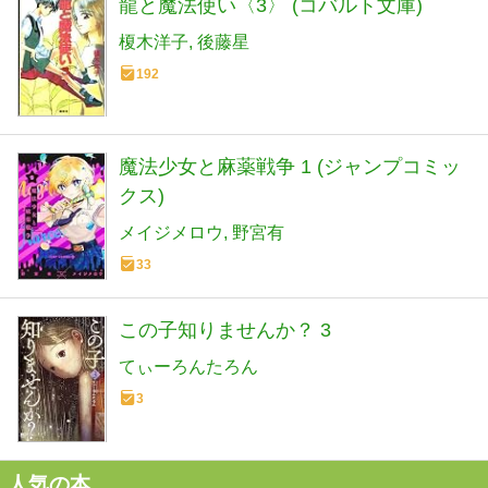
龍と魔法使い〈3〉 (コバルト文庫)
榎木洋子
後藤星
192
魔法少女と麻薬戦争 1 (ジャンプコミッ
クス)
メイジメロウ
野宮有
33
この子知りませんか？ 3
てぃーろんたろん
3
人気の本