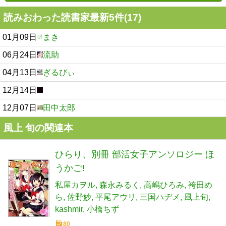
読みおわった読書家最新5件(17)
01月09日
まき
06月24日
流助
04月13日
ぎるびぃ
12月14日
12月07日
田中太郎
風上 旬の関連本
ひらり、別冊 部活女子アンソロジー ほ
うかご!
私屋カヲル
森永みるく
高嶋ひろみ
袴田め
ら
佐野妙
平尾アウリ
三国ハヂメ
風上旬
kashmir
小橋ちず
80