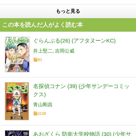
もっと見る
この本を読んだ人がよく読む本
ぐらんぶる(26) (アフタヌーンKC)
井上堅二
吉岡公威
91
名探偵コナン (39) (少年サンデーコミッ
クス)
青山剛昌
1126
あおざくら 防衛大学校物語 (30) (少年サ