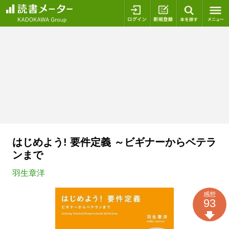
ログイン
新規登録
本を探
はじめよう! 要件定義 ～ビギナーからベテラ
ンまで
羽生章洋
感想
93