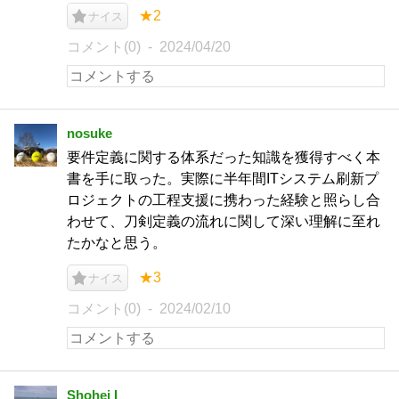
★2
ナイス
コメント(0)
2024/04/20
nosuke
要件定義に関する体系だった知識を獲得すべく本
書を手に取った。実際に半年間ITシステム刷新プ
ロジェクトの工程支援に携わった経験と照らし合
わせて、刀剣定義の流れに関して深い理解に至れ
たかなと思う。
★3
ナイス
コメント(0)
2024/02/10
Shohei I