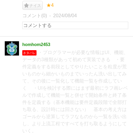
★4
ナイス
コメント(0)
2024/08/04
homhom2453
・プログラマーが必要な情報はUI、機能、
ネタバレ
データの3種類があって初めて実装できる ・要
件定義をする前段としてやりたいことを粒度が荒
いものから細かいものまでいったん洗い出してみ
て、その後に一覧化して機能一覧を作成してい
く ・UIを検討する際にはまず最初にラフ画レベ
ルで作成して機能一覧と併せて開始条件と終了条
件を定義する（基本機能は要件定義段階で全部打
ち取る、設計時には回さない） 基本の考え方は
ゴールから逆算してラフなものから一覧を洗い出
し、より上流工程ですべてを打ち取るようにして
いく。