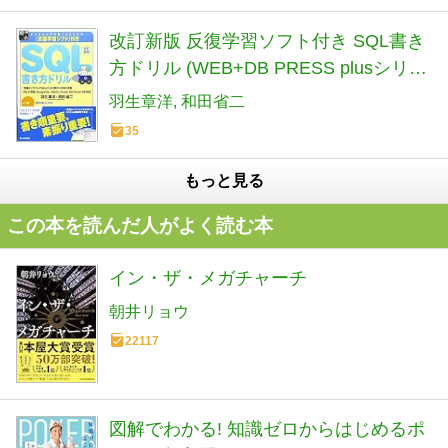
改訂新版 反復学習ソフト付き SQL書き
方ドリル (WEB+DB PRESS plusシリー
ズ)
羽生章洋
和田省二
35
もっと見る
この本を読んだ人がよく読む本
イン・ザ・メガチャーチ
朝井リョウ
22117
図解でわかる! 知識ゼロからはじめるポ