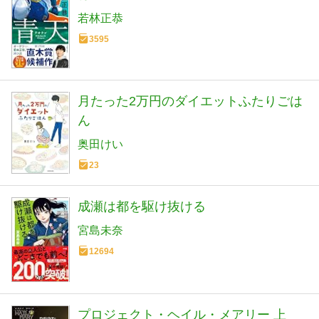
若林正恭
3595
月たった2万円のダイエットふたりごは
ん
奥田けい
23
成瀬は都を駆け抜ける
宮島未奈
12694
プロジェクト・ヘイル・メアリー 上