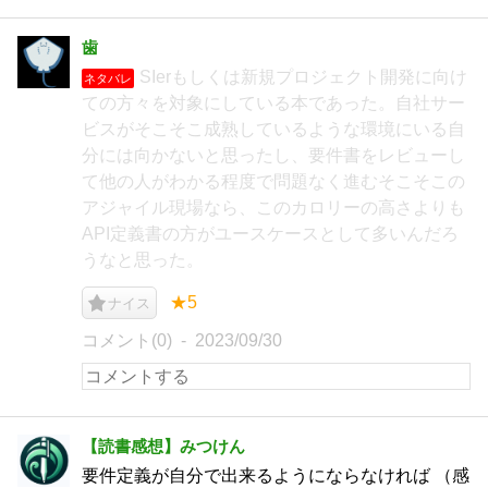
歯
SIerもしくは新規プロジェクト開発に向け
ネタバレ
ての方々を対象にしている本であった。自社サー
ビスがそこそこ成熟しているような環境にいる自
分には向かないと思ったし、要件書をレビューし
て他の人がわかる程度で問題なく進むそこそこの
アジャイル現場なら、このカロリーの高さよりも
API定義書の方がユースケースとして多いんだろ
うなと思った。
★5
ナイス
コメント(0)
2023/09/30
【読書感想】みつけん
要件定義が自分で出来るようにならなければ （感