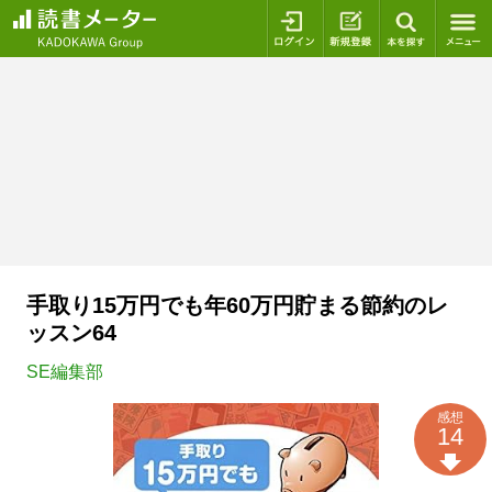
ログイン
新規登録
本を探
手取り15万円でも年60万円貯まる節約のレ
ッスン64
SE編集部
感想
14