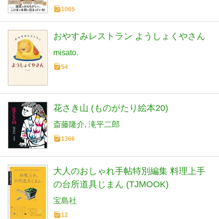
1065
おやすみレストラン ようしょくやさん
misato.
54
花さき山 (ものがたり絵本20)
斎藤隆介
滝平二郎
1366
大人のおしゃれ手帖特別編集 料理上手
の台所道具じまん (TJMOOK)
宝島社
12