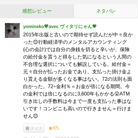
感想レビュー
ネタバレ
yomineko💖avec ヴィタリにゃん💗
2015年出版と古いので期待せず読んだが中々良か
った😊行動経済学のメンタルアカウンティング
(心の会計)では自分の身銭を切ると辛いが、保険
の給付金を貰うと得をした気になるという人間の
不合理な選択についても解説している。給付金＝
元々自分が払ったお金であり、支払った掛け金よ
り貰える金額が多くなる事はない。72の法則も面
白かった。72÷金利％＝お金が倍になる期間。今
の金利では倍になるのに3,600年もかかる😲ATM
引き出しの手数料は今まで一度も支払った事はな
いです！コンビニも高いので行きません＝行けま
せん😊
★65
ナイス