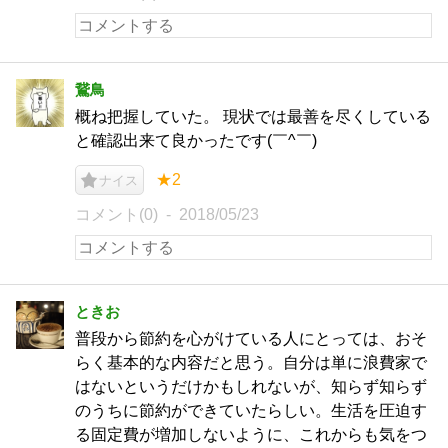
鵞鳥
概ね把握していた。 現状では最善を尽くしている
と確認出来て良かったです(￣^￣)ゞ
★2
ナイス
コメント(0)
2018/05/23
ときお
普段から節約を心がけている人にとっては、おそ
らく基本的な内容だと思う。自分は単に浪費家で
はないというだけかもしれないが、知らず知らず
のうちに節約ができていたらしい。生活を圧迫す
る固定費が増加しないように、これからも気をつ