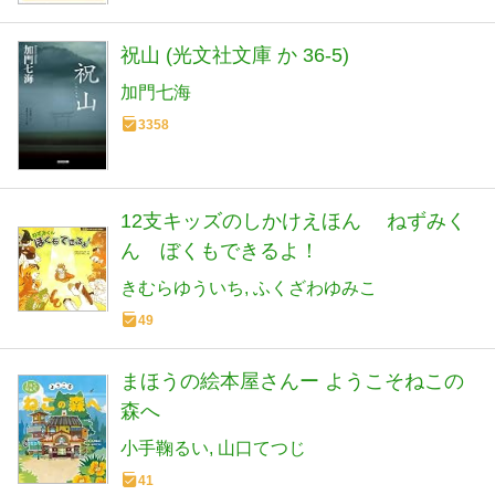
祝山 (光文社文庫 か 36-5)
加門七海
3358
12支キッズのしかけえほん ねずみく
ん ぼくもできるよ！
きむらゆういち
ふくざわゆみこ
49
まほうの絵本屋さんー ようこそねこの
森へ
小手鞠るい
山口てつじ
41