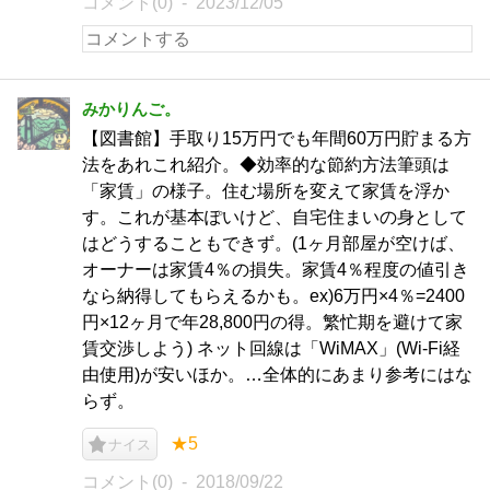
コメント(0)
2023/12/05
みかりんご。
【図書館】手取り15万円でも年間60万円貯まる方
法をあれこれ紹介。◆効率的な節約方法筆頭は
「家賃」の様子。住む場所を変えて家賃を浮か
す。これが基本ぽいけど、自宅住まいの身として
はどうすることもできず。(1ヶ月部屋が空けば、
オーナーは家賃4％の損失。家賃4％程度の値引き
なら納得してもらえるかも。ex)6万円×4％=2400
円×12ヶ月で年28,800円の得。繁忙期を避けて家
賃交渉しよう) ネット回線は「WiMAX」(Wi-Fi経
由使用)が安いほか。…全体的にあまり参考にはな
らず。
★5
ナイス
コメント(0)
2018/09/22