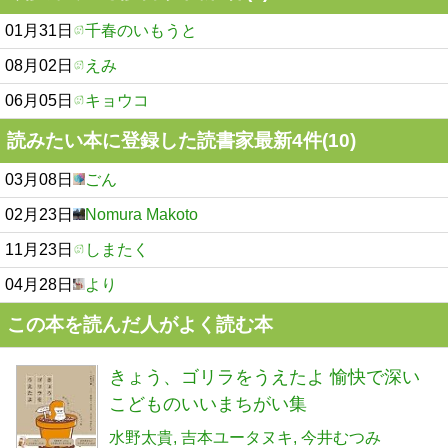
01月31日
千春のいもうと
08月02日
えみ
06月05日
キョウコ
読みたい本に登録した読書家最新4件(10)
03月08日
ごん
02月23日
Nomura Makoto
11月23日
しまたく
04月28日
より
この本を読んだ人がよく読む本
きょう、ゴリラをうえたよ 愉快で深い
こどものいいまちがい集
水野太貴
吉本ユータヌキ
今井むつみ