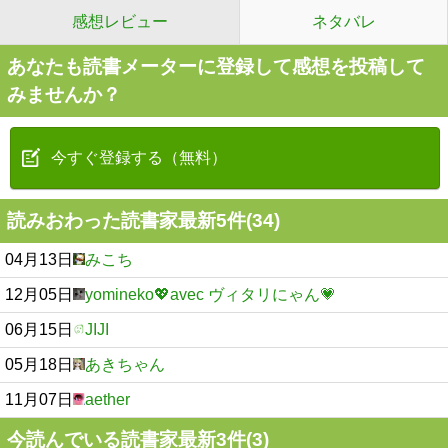
感想レビュー
ネタバレ
あなたも読書メーターに登録して感想を投稿して
みませんか？
今すぐ登録する（無料）
読みおわった読書家最新5件(34)
04月13日
みこち
12月05日
yomineko💖avec ヴィタリにゃん💗
06月15日
JIJI
05月18日
あきちゃん
11月07日
aether
今読んでいる読書家最新3件(3)