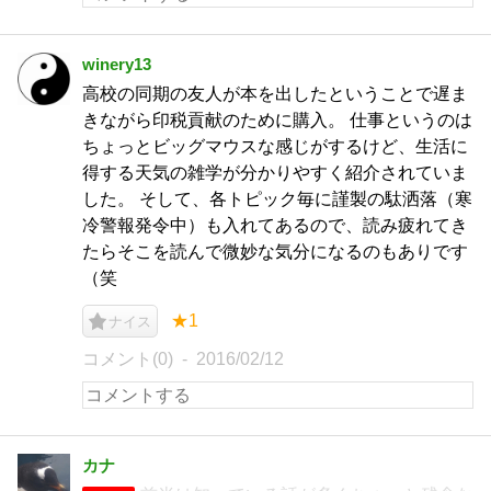
winery13
高校の同期の友人が本を出したということで遅ま
きながら印税貢献のために購入。 仕事というのは
ちょっとビッグマウスな感じがするけど、生活に
得する天気の雑学が分かりやすく紹介されていま
した。 そして、各トピック毎に謹製の駄洒落（寒
冷警報発令中）も入れてあるので、読み疲れてき
たらそこを読んで微妙な気分になるのもありです
（笑
★1
ナイス
コメント(0)
2016/02/12
カナ