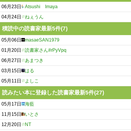
06月23日
Atsushi Imaya
04月24日
ねぇうん
積読中の読書家最新5件(7)
05月06日
masaeSAN1979
01月20日
読書家さん#rPyVpq
06月27日
あまつき
03月15日
はる
05月11日
よしこ
読みたい本に登録した読書家最新5件(27)
05月17日
海藍
11月15日
いとさ
12月20日
NT