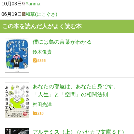
10月03日
Yanmar
06月19日
和草(にこぐさ)
この本を読んだ人がよく読む本
僕には鳥の言葉がわかる
鈴木俊貴
5355
あなたの部屋は、あなた自身です。
「人生」と「空間」の相関法則
舛田光洋
210
アルテミス（上） (ハヤカワ文庫ＳＦ)