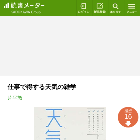
ログイン
新規登録
本を探
仕事で得する天気の雑学
片平敦
感想
16