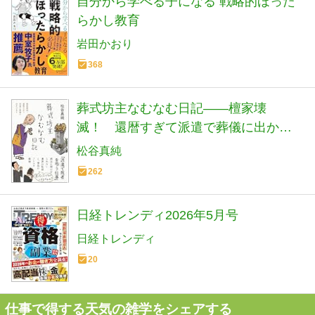
自分から学べる子になる 戦略的ほった
らかし教育
岩田かおり
368
葬式坊主なむなむ日記――檀家壊
滅！ 還暦すぎて派遣で葬儀に出かけ
ます (日記シリーズ)
松谷真純
262
日経トレンディ2026年5月号
日経トレンディ
20
仕事で得する天気の雑学をシェアする