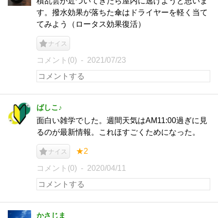
積乱雲が近づいてきたら屋内に逃げようと思いま
す。撥水効果が落ちた傘はドライヤーを軽く当て
てみよう（ロータス効果復活）
ナイス
コメント(0)
2021/07/23
ばしこ♪
面白い雑学でした。週間天気はAM11:00過ぎに見
るのが最新情報。これほすごくためになった。
★2
ナイス
コメント(0)
2020/04/11
かさじま