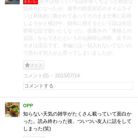
前半は知っている話が多くちょっと残念な
ネタバレ
気持ちになったが、後半の防災対応のタイムライ
ンは具体的に書かれてあってそのまま仕事に応用
しようかと検討中。財布に得するという話は生活
密着な話で使いたくなった。後書きの「奥様との
会話」からできたというのも納得な内容。左下の
ネタは流石です。本編には一切入れないてないの
で思わず別人かと思ってしまいましたが。
ナイス
コメント(0)
2015/07/14
OPP
知らない天気の雑学がたくさん載っていて面白か
った。読み終わった後、ついつい友人に話をして
しまった(笑)