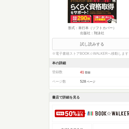
形式：単行本（ソフトカバー）
出版社：翔泳社
試し読みする
※電子書籍ストアBOOK☆WALKERへ移動します
本の詳細
登録数
41
登録
ページ数
528
ページ
書店で詳細を見る