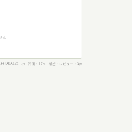
せん
se DBA12c
の
評価
17
感想・レビュー
3
％
件