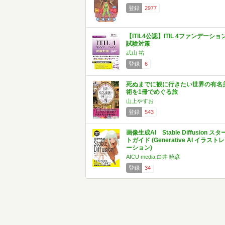
登録
2977
【ITIL4公認】ITIL 4ファンデーショ
試験対策
武山 祐
登録
6
死ぬまでに観に行きたい世界の有名
術を1冊でめぐる旅
山上やすお
登録
543
画像生成AI Stable Diffusion スタ
トガイド (Generative AI イラストレ
ーション)
AICU media,白井 暁彦
登録
34