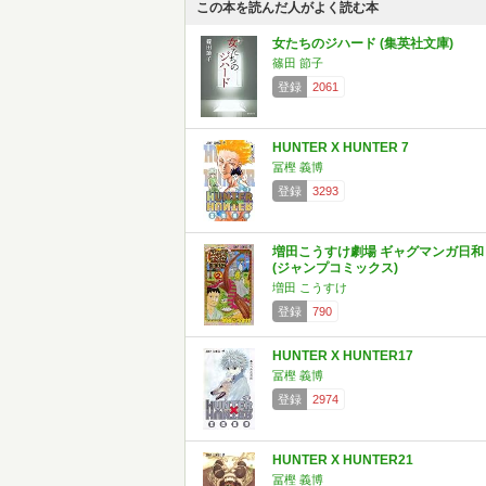
この本を読んだ人がよく読む本
女たちのジハード (集英社文庫)
篠田 節子
登録
2061
HUNTER X HUNTER 7
冨樫 義博
登録
3293
増田こうすけ劇場 ギャグマンガ日和 
(ジャンプコミックス)
増田 こうすけ
登録
790
HUNTER X HUNTER17
冨樫 義博
登録
2974
HUNTER X HUNTER21
冨樫 義博