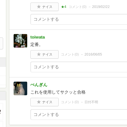
ナイス
★4
コメント(
0
)
2019/02/22
toiwata
定番。
ナイス
コメント(
0
)
2016/06/05
ぺんぎん
これを使用してサクッと合格
ナイス
コメント(
0
)
日付不明