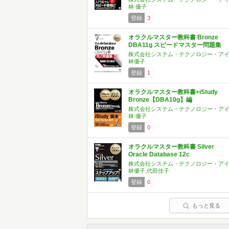
林 優子
登録
3
オラクルマスター教科書 Bronze
DBA11g スピードマスター問題集
株式会社システム・テクノロジー・ア
林優子
登録
1
オラクルマスター教科書+iStudy
Bronze【DBA10g】編
株式会社システム・テクノロジー・ア
林 優子
登録
0
オラクルマスター教科書 Silver
Oracle Database 12c
株式会社システム・テクノロジー・ア
林優子,代田佳子
登録
0
もっと見る