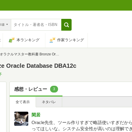
n和書
は
本ランキング
作家ランキング
オラクルマスター教科書 Bronze Oracle Database DBA12c
acle Database DBA12c
子
感想・レビュー
3
全て表示
ネタバレ
閑居
Oracle先生、ツール作りすぎで略語使いすぎだから
ってほしいな。システム安全性が高いのは理解で