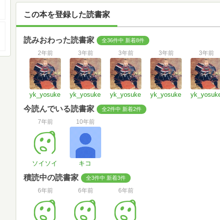
この本を登録した読書家
読みおわった読書家
全36件中 新着8件
2年前
3年前
3年前
3年前
3年前
yk_yosuke
yk_yosuke
yk_yosuke
yk_yosuke
yk_yosuk
今読んでいる読書家
全2件中 新着2件
7年前
10年前
ソイソイ
キコ
積読中の読書家
全3件中 新着3件
6年前
6年前
6年前