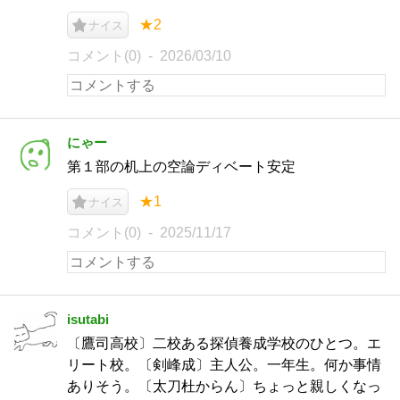
★2
ナイス
コメント(0)
2026/03/10
にゃー
第１部の机上の空論ディベート安定
★1
ナイス
コメント(0)
2025/11/17
isutabi
〔鷹司高校〕二校ある探偵養成学校のひとつ。エ
リート校。〔剣峰成〕主人公。一年生。何か事情
ありそう。〔太刀杜からん〕ちょっと親しくなっ