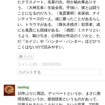
たクラスメート。名家の出。何か秘め事ありそ
う。〔大神五条〕生徒会長。手強い。彼とは闘う
ことになるのだろう。〔鬼貫重明〕名探偵。ナイ
ンティラーズの一人。成に勝ったことがあるらし
い。トラウマがある。〔降矢木残月〕犯罪者。成
にも鬼貫にも因縁がある。〔感想〕ミステリとい
うより、駆け引き、心理戦が作品のミソかと。た
だ『カイジ』や『ハンター・ハンター』ほどひつ
こくはないので読みやすい。
ナイス
コメント(0)
2025/07/18
naolog
10年ぶりに再読。ディベートというか、まさに推
理合戦というか。探偵技術というものがあって、
活用されるならこうだよね、という世界。220頁