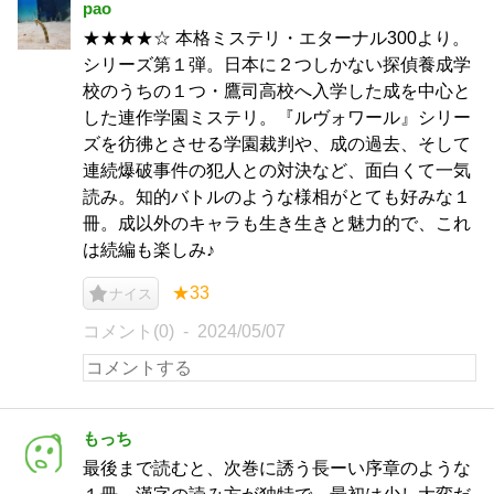
pao
★★★★☆ 本格ミステリ・エターナル300より。
シリーズ第１弾。日本に２つしかない探偵養成学
校のうちの１つ・鷹司高校へ入学した成を中心と
した連作学園ミステリ。『ルヴォワール』シリー
ズを彷彿とさせる学園裁判や、成の過去、そして
連続爆破事件の犯人との対決など、面白くて一気
読み。知的バトルのような様相がとても好みな１
冊。成以外のキャラも生き生きと魅力的で、これ
は続編も楽しみ♪
★33
ナイス
コメント(0)
2024/05/07
もっち
最後まで読むと、次巻に誘う長ーい序章のような