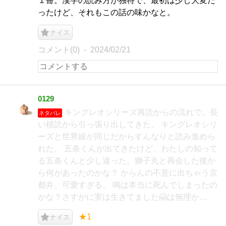
１冊。漢字の読み方が独特で、最初は少し大変だ
ったけど、それもこの話の味かなと。
ナイス
コメント(0)
2024/02/21
0129
キングレオシリーズ再読からの流れで。長
ネタバレ
い積読から引っ張り出してきた。 キングレオシリ
ーズと世界線が同じだからすんなりと読み進めら
れた。 五条くんが出てきたけど、わたしの知って
る五条くんと少し違った。獅子丸と再会した後か
ら何があったのかな？ からんの不意に出ちゃう京
都弁、可愛すぎる。 鳴は本当に死んでしまったの
かな？さすがに実は生きてました🤗は無理か…
★1
ナイス