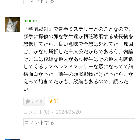
lucifer
『学園裁判』で青春ミステリーとのことなので、
勝手に探偵の卵な学生達が切磋琢磨する成長物を
想像してたら、良い意味で予想は外れてた。原因
は、かなり屈折した主人公だからであろう。勿論
そこには複雑な過去があり後半はその過去も関係
してくるサスペンスミステリーな形になってて結
構面白かった。前半の頭脳戦物だけだったら、か
えって飽きてたかも。続編もあるので、読みた
い。
★11
ナイス
コメント(0)
2024/05/20