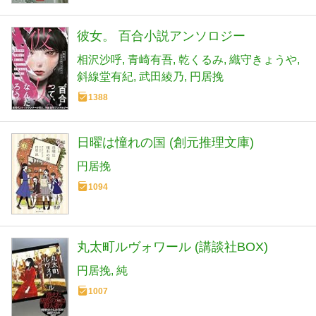
彼女。 百合小説アンソロジー
相沢沙呼
青崎有吾
乾くるみ
織守きょうや
斜線堂有紀
武田綾乃
円居挽
1388
日曜は憧れの国 (創元推理文庫)
円居挽
1094
丸太町ルヴォワール (講談社BOX)
円居挽
純
1007