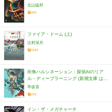
北山猛邦
555
ファイア・ドーム (上)
辻村深月
5163
街角ハルシネーション：探偵AIのリア
ル・ディープラーニング (新潮文庫 は
72-5)
早坂吝
212
イン・ザ・メガチャーチ