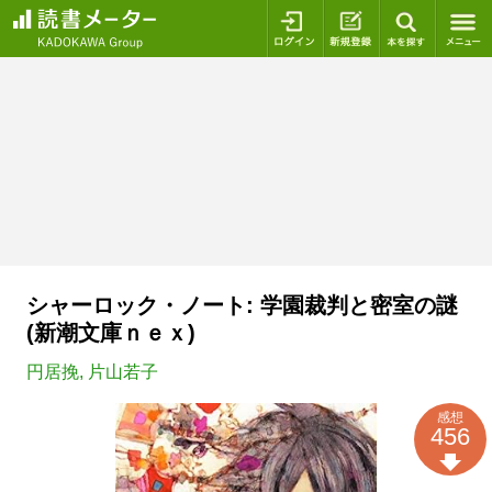
ログイン
新規登録
本を探
シャーロック・ノート: 学園裁判と密室の謎
(新潮文庫ｎｅｘ)
円居挽
,
片山若子
感想
456