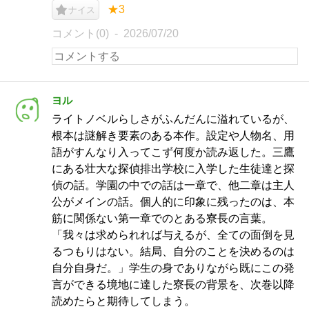
★3
ナイス
コメント(0)
2026/07/20
ヨル
ライトノベルらしさがふんだんに溢れているが、
根本は謎解き要素のある本作。設定や人物名、用
語がすんなり入ってこず何度か読み返した。三鷹
にある壮大な探偵排出学校に入学した生徒達と探
偵の話。学園の中での話は一章で、他二章は主人
公がメインの話。個人的に印象に残ったのは、本
筋に関係ない第一章でのとある寮長の言葉。
「我々は求められれば与えるが、全ての面倒を見
るつもりはない。結局、自分のことを決めるのは
自分自身だ。」学生の身でありながら既にこの発
言ができる境地に達した寮長の背景を、次巻以降
読めたらと期待してしまう。