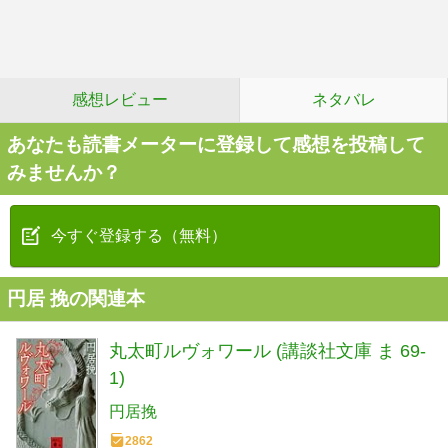
感想レビュー
ネタバレ
あなたも読書メーターに登録して感想を投稿して
みませんか？
今すぐ登録する（無料）
円居 挽の関連本
丸太町ルヴォワール (講談社文庫 ま 69-
1)
円居挽
2862