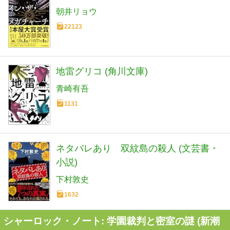
朝井リョウ
22123
地雷グリコ (角川文庫)
青崎有吾
1131
ネタバレあり 双紋島の殺人 (文芸書・
小説)
下村敦史
1632
シャーロック・ノート: 学園裁判と密室の謎 (新潮