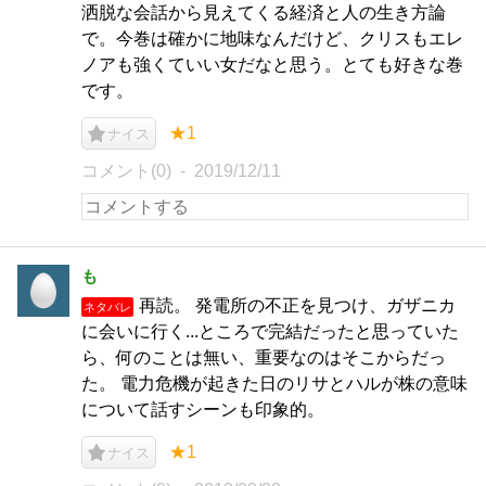
洒脱な会話から見えてくる経済と人の生き方論
で。今巻は確かに地味なんだけど、クリスもエレ
ノアも強くていい女だなと思う。とても好きな巻
です。
★1
ナイス
コメント(0)
2019/12/11
も
再読。 発電所の不正を見つけ、ガザニカ
ネタバレ
に会いに行く...ところで完結だったと思っていた
ら、何のことは無い、重要なのはそこからだっ
た。 電力危機が起きた日のリサとハルが株の意味
について話すシーンも印象的。
★1
ナイス