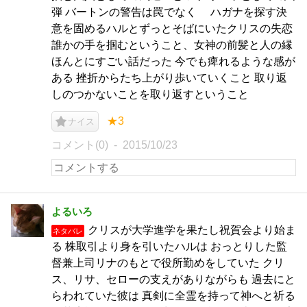
弾 バートンの警告は罠でなく ハガナを探す決
意を固めるハルとずっとそばにいたクリスの失恋
誰かの手を掴むということ、女神の前髪と人の縁
ほんとにすごい話だった 今でも痺れるような感が
ある 挫折からたち上がり歩いていくこと 取り返
しのつかないことを取り返すということ
★3
ナイス
コメント(0)
2015/10/23
よるいろ
クリスが大学進学を果たし祝賀会より始ま
ネタバレ
る 株取引より身を引いたハルは おっとりした監
督兼上司リナのもとで役所勤めをしていた クリ
ス、リサ、セローの支えがありながらも 過去にと
らわれていた彼は 真剣に全霊を持って神へと祈る