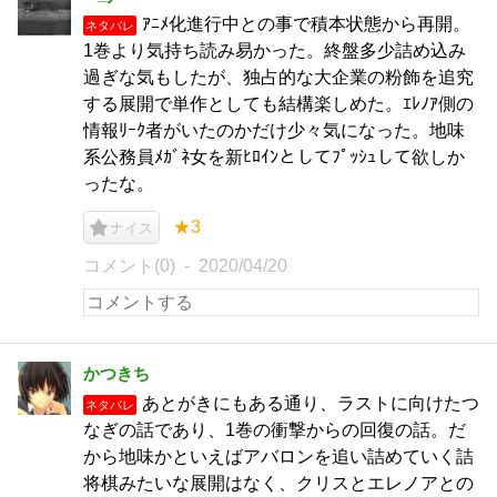
ｱﾆﾒ化進行中との事で積本状態から再開。
ネタバレ
1巻より気持ち読み易かった。終盤多少詰め込み
過ぎな気もしたが、独占的な大企業の粉飾を追究
する展開で単作としても結構楽しめた。ｴﾚﾉｱ側の
情報ﾘｰｸ者がいたのかだけ少々気になった。地味
系公務員ﾒｶﾞﾈ女を新ﾋﾛｲﾝとしてﾌﾟｯｼｭして欲しか
ったな。
★3
ナイス
コメント(0)
2020/04/20
かつきち
あとがきにもある通り、ラストに向けたつ
ネタバレ
なぎの話であり、1巻の衝撃からの回復の話。だ
から地味かといえばアバロンを追い詰めていく詰
将棋みたいな展開はなく、クリスとエレノアとの