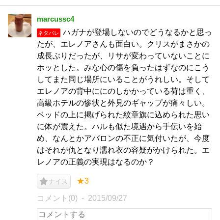
marcussc4
ハガナが登場しないのでどうなるかと思っ
ネタバレ
たが、エレノアさんも面白い。クリスがまさかの
成長ぶりだったが、リサが変わっていないことに
ホッとした。みな心の傷を負ったはずなのにこう
してまた同じ場所にいることがうれしい。そして
エレノアの背中ににのしかかっている荷は重く、
高級ホテルの惨状と外見のギャップが痛々しい。
ベッドの上に掲げられた紋章旗に込められた思い
に体が震えた。ハルも似た境遇から手伝いを始
め、なんとかアバロンの不正に気付いたが、今度
はそれが仇となり濡れ衣の容疑がかけられた。エ
レノアの正義の実現はなるのか？
★3
ナイス
コメント(0)
2015/09/27