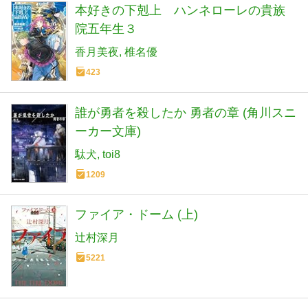
本好きの下剋上 ハンネローレの貴族
院五年生３
香月美夜
椎名優
423
誰が勇者を殺したか 勇者の章 (角川スニ
ーカー文庫)
駄犬
toi8
1209
ファイア・ドーム (上)
辻村深月
5221