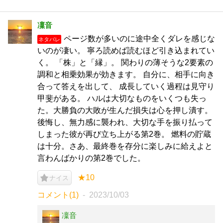
凜音
ページ数が多いのに途中全くダレを感じな
ネタバレ
いのが凄い。 寧ろ読めば読むほど引き込まれてい
く。 「株」と「縁」。 関わりの薄そうな2要素の
調和と相乗効果が効きます。 自分に、相手に向き
合って答えを出して、 成長していく過程は見守り
甲斐がある。 ハルは大切なものをいくつも失っ
た。大勝負の大敗が生んだ損失は心を押し潰す。
後悔し、無力感に襲われ、大切な手を振り払って
しまった彼が再び立ち上がる第2巻。 燃料の貯蔵
は十分。さあ、最終巻を存分に楽しみに給えよと
言わんばかりの第2巻でした。
★10
ナイス
コメント(1)
2023/10/03
凜音