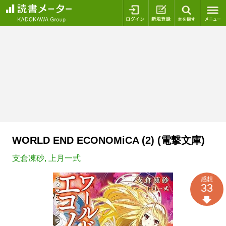
ログイン
新規登録
本を探
WORLD END ECONOMiCA (2) (電撃文庫)
支倉凍砂
,
上月一式
感想
33