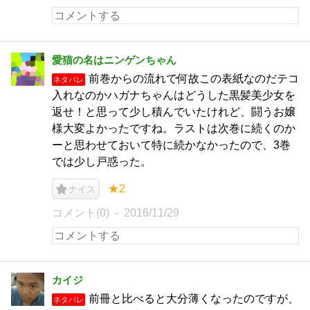
愛猫の名はニンゲンちゃん
前巻からの流れで何故この表紙なのだテコ
ネタバレ
入れなのかハガナちゃんはどうした黒髪美少女を
返せ！と思って少し積んでいたけれど、闘うお嬢
様大変よかったですね。ラストは次巻に続くのか
ーと思わせておいて特に続かなかったので、3巻
では少し戸惑った。
★2
ナイス
コメント(0)
2016/11/29
カイジ
前冊と比べると大分薄くなったのですが、
ネタバレ