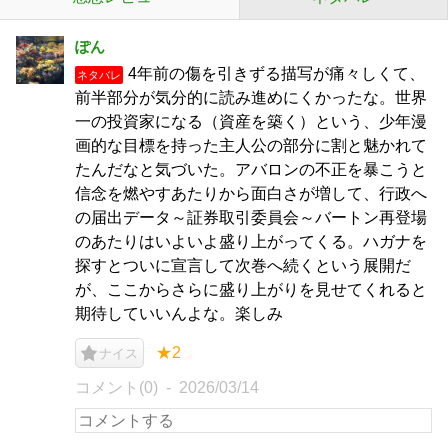
ぽん
4年前の傷を引きずる描写が痛々しくて、
ネタバレ
前半部分が気分的に読み進めにくかったな。世界
一の投資家になる（資産を築く）という、少年漫
画的な目標を持った主人公の部分に割と魅かれて
たんだなと気づいた。アバロンの不正を暴こうと
信念を燃やすあたりから面白さが増して、行政へ
の届出データ～証券取引委員会～バートン再登場
のあたりはいよいよ盛り上がってくる。ハガナを
探すとついに宣言して次巻へ続くという展開だ
が、ここからさらに盛り上がりを見せてくれると
期待していいんよな。楽しみ
★2
ナイス
コメント(0)
2026/03/14