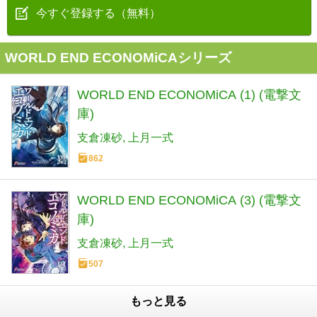
今すぐ登録する（無料）
WORLD END ECONOMiCAシリーズ
WORLD END ECONOMiCA (1) (電撃文
庫)
支倉凍砂
上月一式
862
WORLD END ECONOMiCA (3) (電撃文
庫)
支倉凍砂
上月一式
507
もっと見る