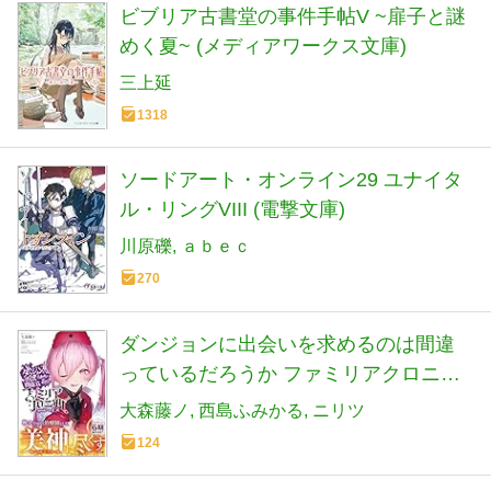
ビブリア古書堂の事件手帖V ~扉子と謎
めく夏~ (メディアワークス文庫)
三上延
1318
ソードアート・オンライン29 ユナイタ
ル・リングVIII (電撃文庫)
川原礫
ａｂｅｃ
270
ダンジョンに出会いを求めるのは間違
っているだろうか ファミリアクロニク
ル episodeヘイズ (GA文庫)
大森藤ノ
西島ふみかる
ニリツ
124