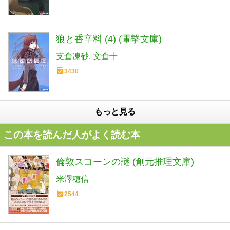
狼と香辛料 (4) (電撃文庫)
支倉凍砂
文倉十
3430
もっと見る
この本を読んだ人がよく読む本
倫敦スコーンの謎 (創元推理文庫)
米澤穂信
2544