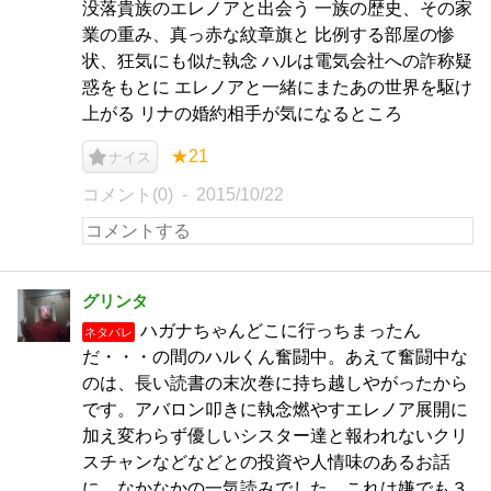
没落貴族のエレノアと出会う 一族の歴史、その家
業の重み、真っ赤な紋章旗と 比例する部屋の惨
状、狂気にも似た執念 ハルは電気会社への詐称疑
惑をもとに エレノアと一緒にまたあの世界を駆け
上がる リナの婚約相手が気になるところ
★21
ナイス
コメント(0)
2015/10/22
グリンタ
ハガナちゃんどこに行っちまったん
ネタバレ
だ・・・の間のハルくん奮闘中。あえて奮闘中な
のは、長い読書の末次巻に持ち越しやがったから
です。アバロン叩きに執念燃やすエレノア展開に
加え変わらず優しいシスター達と報われないクリ
スチャンなどなどとの投資や人情味のあるお話
に、なかなかの一気読みでした。これは嫌でも３