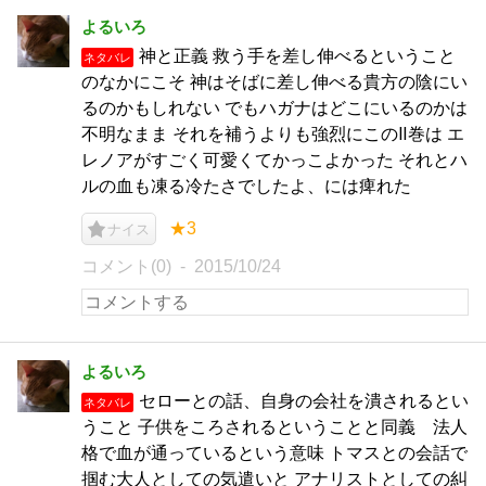
よるいろ
神と正義 救う手を差し伸べるということ
ネタバレ
のなかにこそ 神はそばに差し伸べる貴方の陰にい
るのかもしれない でもハガナはどこにいるのかは
不明なまま それを補うよりも強烈にこのⅡ巻は エ
レノアがすごく可愛くてかっこよかった それとハ
ルの血も凍る冷たさでしたよ、には痺れた
★3
ナイス
コメント(0)
2015/10/24
よるいろ
セローとの話、自身の会社を潰されるとい
ネタバレ
うこと 子供をころされるということと同義 法人
格で血が通っているという意味 トマスとの会話で
掴む大人としての気遣いと アナリストとしての糾