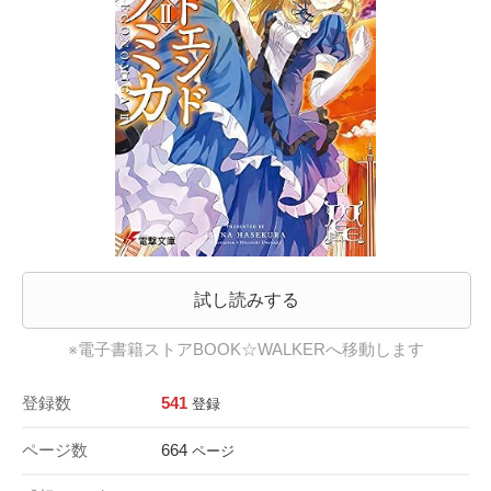
試し読みする
※電子書籍ストアBOOK☆WALKERへ移動します
登録数
541
登録
ページ数
664
ページ