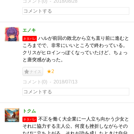
コメント(0)
2018/08/28
エノキ
ハルが前回の敗北から立ち直り前に進むと
ネタバレ
ころまでで、非常にいいところで終わっている。
クリスがヒロインっぽくなっていたけど、ちょっ
と唐突感があった。
★2
ナイス
コメント(0)
2018/07/13
トクム
不正を働く大企業に一人立ち向かう少女と
ネタバレ
それに協力する主人公。何度も挫折しながらその
たびに立ち上がる。それが功を成したときは自分