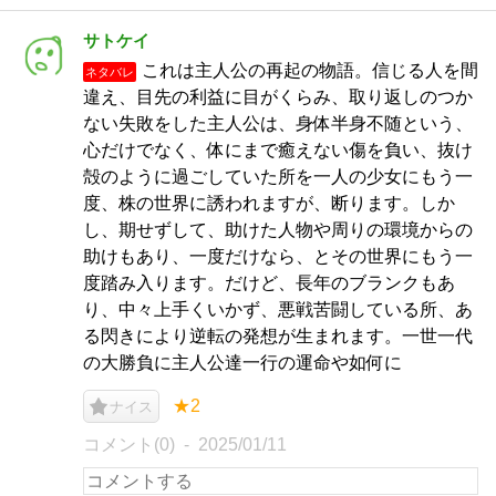
サトケイ
これは主人公の再起の物語。信じる人を間
ネタバレ
違え、目先の利益に目がくらみ、取り返しのつか
ない失敗をした主人公は、身体半身不随という、
心だけでなく、体にまで癒えない傷を負い、抜け
殻のように過ごしていた所を一人の少女にもう一
度、株の世界に誘われますが、断ります。しか
し、期せずして、助けた人物や周りの環境からの
助けもあり、一度だけなら、とその世界にもう一
度踏み入ります。だけど、長年のブランクもあ
り、中々上手くいかず、悪戦苦闘している所、あ
る閃きにより逆転の発想が生まれます。一世一代
の大勝負に主人公達一行の運命や如何に
★2
ナイス
コメント(0)
2025/01/11