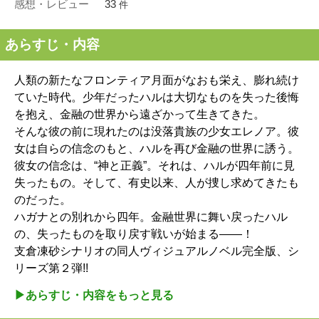
感想・レビュー
33
件
あらすじ・内容
人類の新たなフロンティア月面がなおも栄え、膨れ続け
ていた時代。少年だったハルは大切なものを失った後悔
を抱え、金融の世界から遠ざかって生きてきた。
そんな彼の前に現れたのは没落貴族の少女エレノア。彼
女は自らの信念のもと、ハルを再び金融の世界に誘う。
彼女の信念は、“神と正義”。それは、ハルが四年前に見
失ったもの。そして、有史以来、人が捜し求めてきたも
のだった。
ハガナとの別れから四年。金融世界に舞い戻ったハル
の、失ったものを取り戻す戦いが始まる――！
支倉凍砂シナリオの同人ヴィジュアルノベル完全版、シ
リーズ第２弾!!
▶︎あらすじ・内容をもっと見る