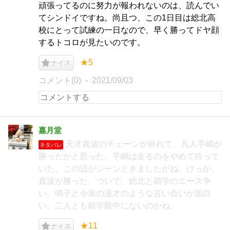
頑張ってるのに努力が報われないのは、読んでい
てシンドイですね。尚且つ、この1日目は総北高
校にとって試練の一日なので、早く勝ってドヤ顔
するトコロが見たいのです。
★5
ナイス
コメント(0)
2021/09/03
嘉月堂
天才真波のチェーンが外れて、凡人手嶋が
ネタバレ
勝ったかと思った。手嶋は走るのをやめて待って
いた。この辺がジーンときましたがね。けっか、
真波が勝った。ついで、総北と箱学のエース争
い。鳴子と今泉の漫才のような言い合いが面白
い。二人とも箱学眼中にないのかね。
★11
ナイス