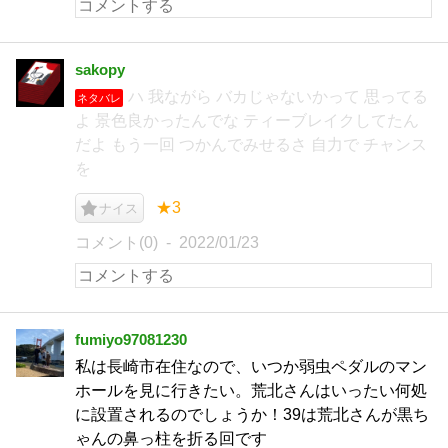
sakopy
ハ 我ながら バカじゃないかって 思ってる
ネタバレ
よ 景色良かったんでな ティーブレイクしてたん
だよ もう一回 つかんでみせるさ 自力で チャンス
を
★3
ナイス
コメント(0)
2022/01/23
fumiyo97081230
私は長崎市在住なので、いつか弱虫ペダルのマン
ホールを見に行きたい。荒北さんはいったい何処
に設置されるのでしょうか！39は荒北さんが黒ち
ゃんの鼻っ柱を折る回です