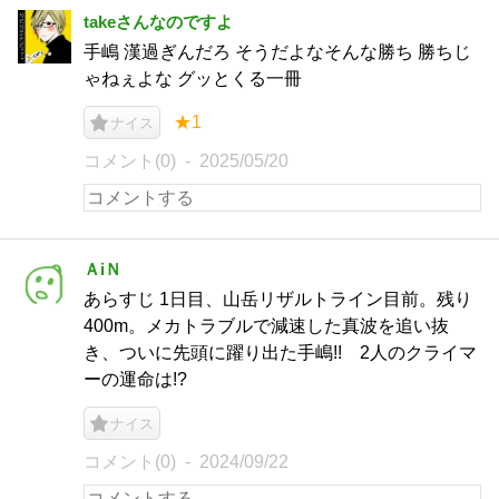
takeさんなのですよ
手嶋 漢過ぎんだろ そうだよなそんな勝ち 勝ちじ
ゃねぇよな グッとくる一冊
★1
ナイス
コメント(0)
2025/05/20
ＡiＮ
あらすじ 1日目、山岳リザルトライン目前。残り
400m。メカトラブルで減速した真波を追い抜
き、ついに先頭に躍り出た手嶋!! 2人のクライマ
ーの運命は!?
ナイス
コメント(0)
2024/09/22