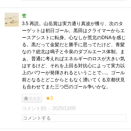
笠
3.5 再読。山岳賞は実力通り真波が獲り、次のタ
ーゲットは初日ゴール。黒田はクライマーからエ
ースアシストに転身。心なしか荒北のDNAを感じ
る。黒だって金髪だと勝手に思ってたけど、青髪
なの？総北は鳴子と今泉のダブルエース体制。ま
ぁ、普通に考えればエネルギーのロスが大きい気
はするけど、それを上回る対抗心によって実力以
上のパワーが発揮されるということで…。ゴール
前となるとどこからともなく湧いてくる京都伏見
も合わせてまた三つ巴のゴール争いかな。
★3
ナイス
コメント(0)
2025/12/05