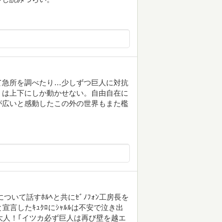
て急所を調べたり…少しずつ巨人に対抗
」は上下にしか動かせない。自由自在に
が広いと感動したこの外の世界もまた檻
ついて話すﾎﾙﾍと共にｾﾞﾉﾌｫﾝ工房長を
と宣言したｷｭｸﾛにｼｬﾙﾙは不安で泣き出
大人！｢イツカ必ず巨人は再び壁を越エ