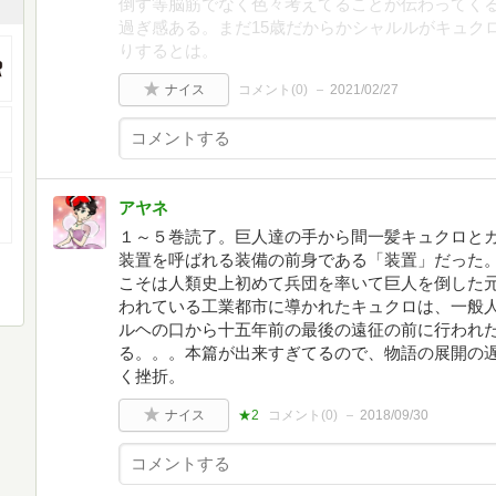
倒す等脳筋でなく色々考えてることが伝わってくる
過ぎ感ある。まだ15歳だからかシャルルがキュク
りするとは。
ナイス
コメント(
0
)
2021/02/27
アヤネ
１～５巻読了。巨人達の手から間一髪キュクロと
装置を呼ばれる装備の前身である「装置」だった。
こそは人類史上初めて兵団を率いて巨人を倒した
われている工業都市に導かれたキュクロは、一般
ルヘの口から十五年前の最後の遠征の前に行われ
る。。。本篇が出来すぎてるので、物語の展開の
く挫折。
ナイス
★2
コメント(
0
)
2018/09/30