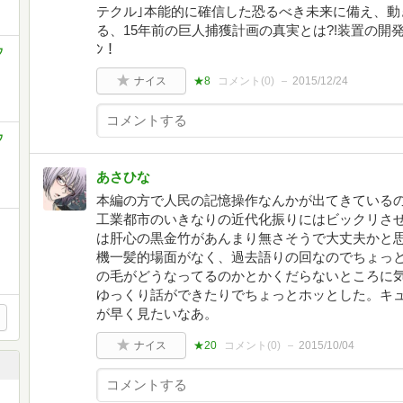
テクル｣本能的に確信した恐るべき未来に備え、動き
る、15年前の巨人捕獲計画の真実とは?!装置の開発者で本
ﾝ！
ウ
ナイス
★8
コメント(
0
)
2015/12/24
ウ
あさひな
本編の方で人民の記憶操作なんかが出てきている
工業都市のいきなりの近代化振りにはビックリさ
は肝心の黒金竹があんまり無さそうで大丈夫かと
機一髪的場面がなく、過去語りの回なのでちょっ
の毛がどうなってるのかとかくだらないところに
ゆっくり話ができたりでちょっとホッとした。キ
が早く見たいなあ。
ナイス
★20
コメント(
0
)
2015/10/04