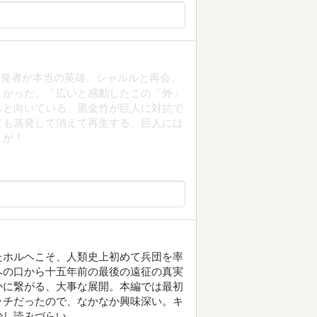
開発者が本当の英雄。シャルルと再会。
よかった。「広いと感動したこの「外」
へと向いている」黒金竹が巨人に対抗で
ても蒸発して消えて再生する。巨人には
」が！
たホルヘこそ、人類史上初めて兵団を率
ヘの口から十五年前の最後の遠征の真実
かに繋がる、大事な展開。本編では最初
ッチだったので、なかなか興味深い。キ
少し読みづらい。