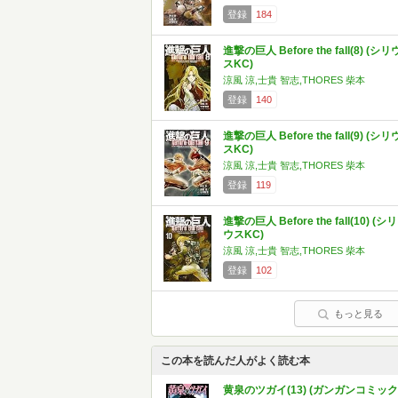
登録
184
進撃の巨人 Before the fall(8) (シリ
スKC)
涼風 涼,士貴 智志,THORES 柴本
登録
140
進撃の巨人 Before the fall(9) (シリ
スKC)
涼風 涼,士貴 智志,THORES 柴本
登録
119
進撃の巨人 Before the fall(10) (シリ
ウスKC)
涼風 涼,士貴 智志,THORES 柴本
登録
102
もっと見る
この本を読んだ人がよく読む本
黄泉のツガイ(13) (ガンガンコミック