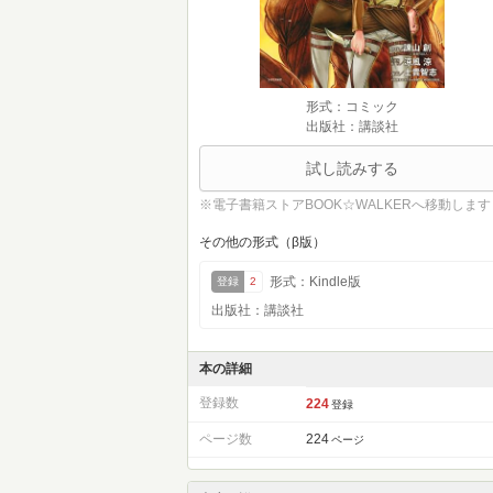
形式：コミック
出版社：講談社
試し読みする
※電子書籍ストアBOOK☆WALKERへ移動します
その他の形式（β版）
形式：Kindle版
登録
2
出版社：講談社
本の詳細
登録数
224
登録
ページ数
224
ページ