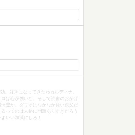
無効。好きになってきたわカルディナ。
クロは心が強いな。そして読書のおかげ
感情豊か。ダリオはなかなか良い親父だ
えるってのは人格に問題ありすぎだろう
かよいい加減にしろ！