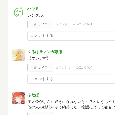
ハヤミ
レンタル。
ナイス
コメント(
0
)
2017/09/21
くるは＠マンガ専用
【マンガ村】
ナイス
コメント(
0
)
2017/07/04
ふたば
主人公がなんか好きになれないな～？というもや
他の人の感想をみて納得した。物語にとって都合