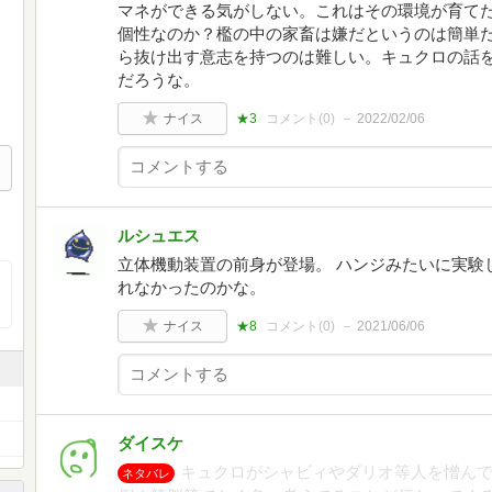
マネができる気がしない。これはその環境が育て
個性なのか？檻の中の家畜は嫌だというのは簡単
ら抜け出す意志を持つのは難しい。キュクロの話を
だろうな。
ナイス
★3
コメント(
0
)
2022/02/06
ルシュエス
立体機動装置の前身が登場。 ハンジみたいに実験
れなかったのかな。
ナイス
★8
コメント(
0
)
2021/06/06
ダイスケ
キュクロがシャビィやダリオ等人を憎ん
ネタバレ