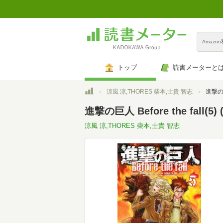
Amazo
トップ
読書メーターと
トップ
涼風 涼,THORES 柴本,士貴 智志
進撃の巨人 
進撃の巨人 Before the fall
涼風 涼,THORES 柴本,士貴 智志