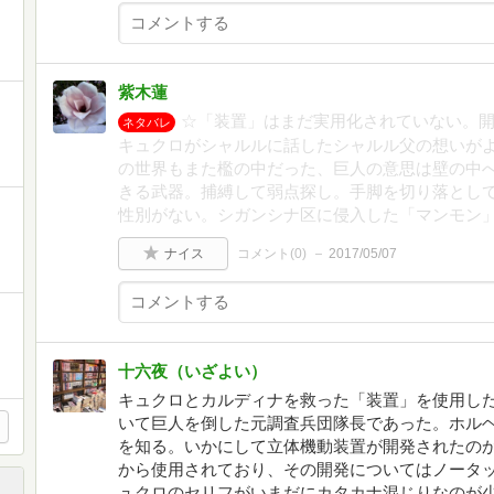
紫木蓮
☆「装置」はまだ実用化されていない。
ネタバレ
キュクロがシャルルに話したシャルル父の想いが
の世界もまた檻の中だった、巨人の意思は壁の中
きる武器。捕縛して弱点探し。手脚を切り落とし
性別がない。シガンシナ区に侵入した「マンモン
ナイス
コメント(
0
)
2017/05/07
十六夜（いざよい）
キュクロとカルディナを救った「装置」を使用し
いて巨人を倒した元調査兵団隊長であった。ホル
を知る。いかにして立体機動装置が開発されたの
から使用されており、その開発についてはノータ
ュクロのセリフがいまだにカタカナ混じりなのが