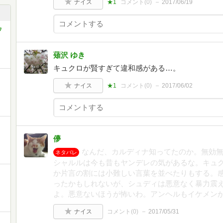
ナイス
★1
コメント(
0
)
2017/06/19
ウ
薙沢 ゆき
キュクロが賢すぎて違和感がある…。
ナイス
★1
コメント(
0
)
2017/06/02
儚
なんだ、カルディナ知ってたのか。無効
ネタバレ
シャルルは今も昔もヤンデレの気があるな。キュ
か片言の割には小難しい言葉を並べたりもする。
ったかもしれないが、シュディは悪意なく暴力震
よ。悪意ないほうが怖いわ。アンヘルもイケメン
ナイス
コメント(
0
)
2017/05/31