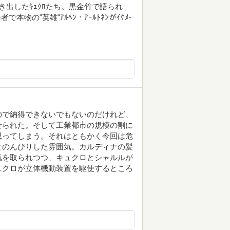
出したｷｭｸﾛたち。黒金竹で語られ
物の"英雄"ｱﾙﾍﾝ・ｱｰﾙﾄﾈﾝがｲｹﾒ-
ので納得できないでもないのだけれど、
せられた。そして工業都市の規模の割に
思ってしまう。それはともかく今回は危
とのんびりした雰囲気。カルディナの髪
気を取られつつ、キュクロとシャルルが
ュクロが立体機動装置を駆使するところ