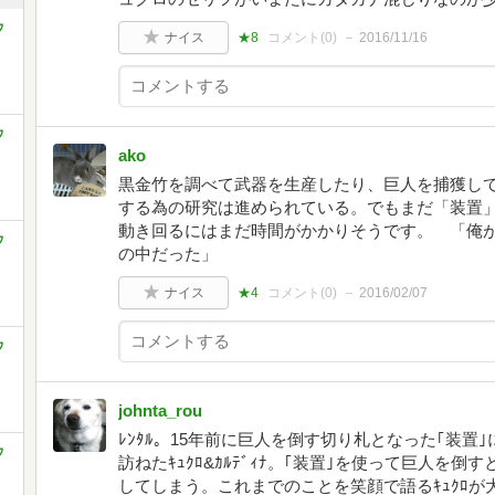
ウ
ナイス
★8
コメント(
0
)
2016/11/16
ウ
ako
黒金竹を調べて武器を生産したり、巨人を捕獲し
する為の研究は進められている。でもまだ「装置
動き回るにはまだ時間がかかりそうです。 「俺
ウ
の中だった」
ナイス
★4
コメント(
0
)
2016/02/07
ウ
johnta_rou
ﾚﾝﾀﾙ。15年前に巨人を倒す切り札となった｢装置｣に
ウ
訪ねたｷｭｸﾛ&ｶﾙﾃﾞｨﾅ。｢装置｣を使って巨人を倒す
してしまう。これまでのことを笑顔で語るｷｭｸﾛが