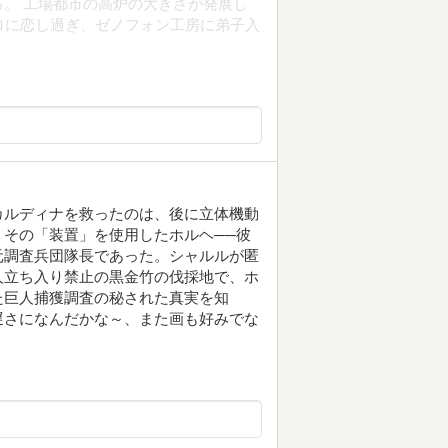
。 工場都市の高炉の大きさが発展し
ロに恋し過ぎ、ゼノフォン工房に弟子入
カルディナを救ったのは、後に立体機動
その「装置」を使用したホルヘ──彼
元調査兵団隊長であった。シャルルが匿
人立ち入り禁止の黒金竹の伐採地で、ホ
た巨人捕獲調査の秘された真実を知
遅さになんだかな～、また画も好みでな