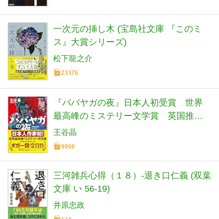
一次元の挿し木 (宝島社文庫 『このミ
ス』大賞シリーズ)
松下龍之介
23376
『ババヤガの夜』日本人初受賞 世界
最高峰のミステリー文学賞 英国推理
作家協会賞(ダガー賞） (河出文庫 お 46-
王谷晶
1)
9908
三河雑兵心得（１８）-退き口仁義 (双葉
文庫 い 56-19)
井原忠政