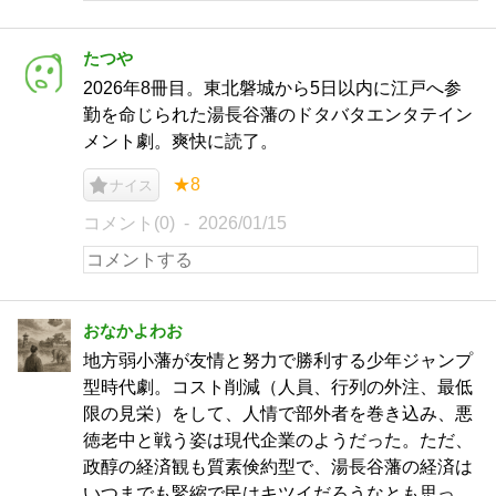
たつや
2026年8冊目。東北磐城から5日以内に江戸へ参
勤を命じられた湯長谷藩のドタバタエンタテイン
メント劇。爽快に読了。
★8
ナイス
コメント(0)
2026/01/15
おなかよわお
地方弱小藩が友情と努力で勝利する少年ジャンプ
型時代劇。コスト削減（人員、行列の外注、最低
限の見栄）をして、人情で部外者を巻き込み、悪
徳老中と戦う姿は現代企業のようだった。ただ、
政醇の経済観も質素倹約型で、湯長谷藩の経済は
いつまでも緊縮で民はキツイだろうなとも思っ