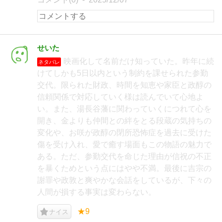
せいた
映画化して名前だけ知っていた。昨年に続
ネタバレ
けてしかも5日以内という制約を課せられた参勤
交代。限られた財政、時間を知恵や家臣と政醇の
信頼関係で対応していく様は読んでいて心地よ
い。また、湯長谷藩に関わっていくにつれて心を
開き、金よりも仲間との絆をとる段蔵の気持ちの
変化や、お咲が政醇の閉所恐怖症を過去に受けた
傷を受け入れ、愛で癒す場面もこの物語の魅力で
ある。ただ、参勤交代を命じた理由が信祝の不正
を暴くためという点にはやや不満。最後に吉宗の
謝罪や政敦と爽やかな会話をしているが、下々の
人間が損する事実は変わらない。
★9
ナイス