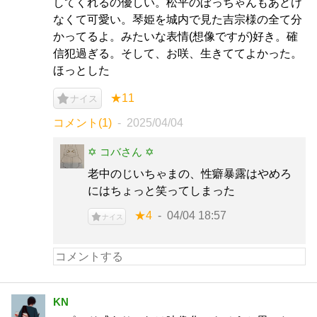
してくれるの優しい。松平のぼっちゃんもあどけ
なくて可愛い。琴姫を城内で見た吉宗様の全て分
かってるよ。みたいな表情(想像ですが)好き。確
信犯過ぎる。そして、お咲、生きててよかった。
ほっとした
★11
ナイス
コメント(1)
2025/04/04
✡ コバさん ✡
老中のじいちゃまの、性癖暴露はやめろ
にはちょっと笑ってしまった
★4
04/04 18:57
ナイス
KN