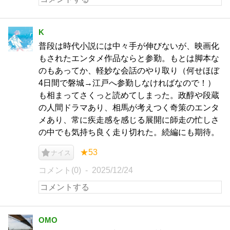
K
普段は時代小説には中々手が伸びないが、映画化
もされたエンタメ作品ならと参勤。もとは脚本な
のもあってか、軽妙な会話のやり取り（何せほぼ
4日間で磐城→江戸へ参勤しなければなので！）
も相まってさくっと読めてしまった。政醇や段蔵
の人間ドラマあり、相馬が考えつく奇策のエンタ
メあり、常に疾走感を感じる展開に師走の忙しさ
の中でも気持ち良く走り切れた。続編にも期待。
★53
ナイス
コメント(0)
2025/12/24
OMO