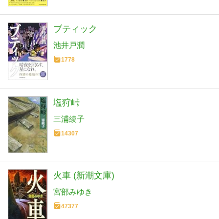
ブティック
池井戸潤
1778
塩狩峠
三浦綾子
14307
火車 (新潮文庫)
宮部みゆき
47377