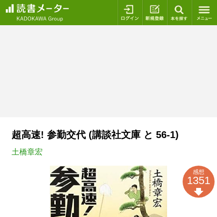
ログイン
新規登録
本を探
超高速! 参勤交代 (講談社文庫 と 56-1)
土橋章宏
感想
1351