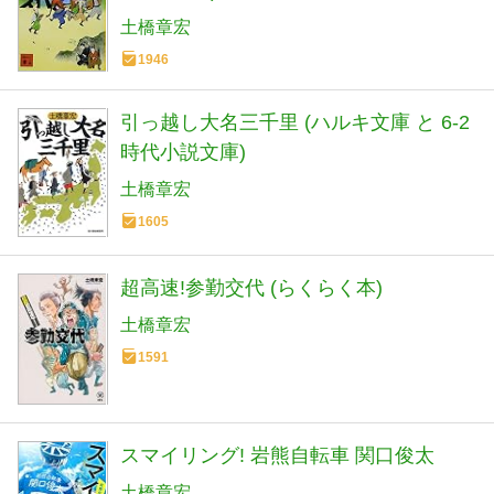
土橋章宏
1946
引っ越し大名三千里 (ハルキ文庫 と 6-2
時代小説文庫)
土橋章宏
1605
超高速!参勤交代 (らくらく本)
土橋章宏
1591
スマイリング! 岩熊自転車 関口俊太
土橋章宏