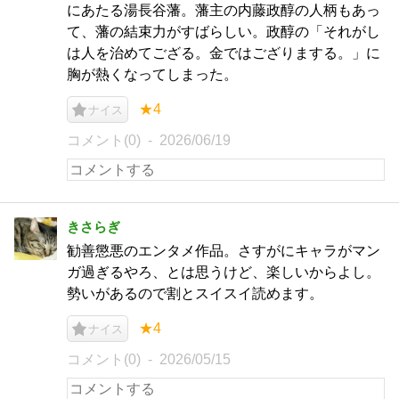
にあたる湯長谷藩。藩主の内藤政醇の人柄もあっ
て、藩の結束力がすばらしい。政醇の「それがし
は人を治めてござる。金ではござりまする。」に
胸が熱くなってしまった。
★4
ナイス
コメント(0)
2026/06/19
きさらぎ
勧善懲悪のエンタメ作品。さすがにキャラがマン
ガ過ぎるやろ、とは思うけど、楽しいからよし。
勢いがあるので割とスイスイ読めます。
★4
ナイス
コメント(0)
2026/05/15