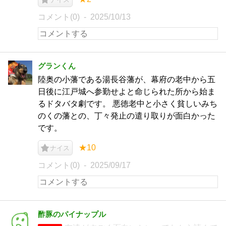
コメント(0)
2025/10/13
グランくん
陸奥の小藩である湯長谷藩が、幕府の老中から五
日後に江戸城へ参勤せよと命じられた所から始ま
るドタバタ劇です。 悪徳老中と小さく貧しいみち
のくの藩との、丁々発止の遣り取りが面白かった
です。
★10
ナイス
コメント(0)
2025/09/17
酢豚のパイナップル