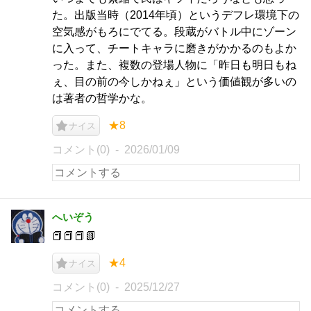
た。出版当時（2014年頃）というデフレ環境下の
空気感がもろにでてる。段蔵がバトル中にゾーン
に入って、チートキャラに磨きがかかるのもよか
った。また、複数の登場人物に「昨日も明日もね
ぇ、目の前の今しかねぇ」という価値観が多いの
は著者の哲学かな。
★8
ナイス
コメント(0)
2026/01/09
へいぞう
📕📕📕📗
★4
ナイス
コメント(0)
2025/12/27