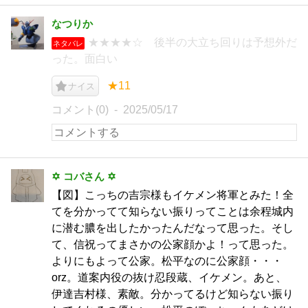
なつりか
★★★★☆ 後半の大立ち回りは予想外だ
ネタバレ
った。面白い
★11
ナイス
コメント(0)
2025/05/17
✡ コバさん ✡
【図】こっちの吉宗様もイケメン将軍とみた！全
てを分かってて知らない振りってことは余程城内
に潜む膿を出したかったんだなって思った。そし
て、信祝ってまさかの公家顔かよ！って思った。
よりにもよって公家。松平なのに公家顔・・・
orz。道案内役の抜け忍段蔵、イケメン。あと、
伊達吉村様、素敵。分かってるけど知らない振り