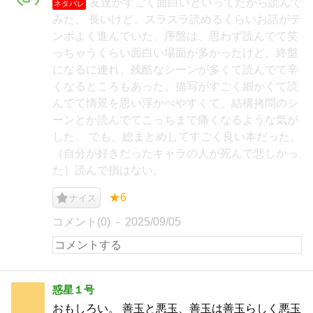
友達がすごく面白いといってたから読んで
ネタバレ
みた。 長いけど、スラスラ読めるくらいお話がテ
ンポよく進んでいた。序盤は、思わず読んでて笑
っちゃうくらい面白い場面が多かったけど、終盤
になるに連れ、残酷なシーンが多くて読んでて辛
くなるところもあった。描写がすごく細かくて読
んでて情景を思い浮かべやすくて、結構拷問のシ
ーンとか読んでてこっちまで痛くなるような気が
した。 でも、総まとめしてすごく良い本だった。
（自分が好きだったキャラの人が死んで悲しかっ
た）読んで損はない。
★6
ナイス
コメント(0)
2025/09/05
惑星１号
おもしろい。 善玉と悪玉、善玉は善玉らしく悪玉