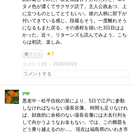
タメ色が濃くてサクサク読了。主人公政あつ、上
に立つものとしてとてもいい。彼の人柄に部下が
付いてきている感じ。段蔵もそう。一度離れそう
になるもまた戻る。その過程を描いた3日目はよ
かった。近々、リターンズも読んでみよう。こち
らは初読。楽しみ。
★3
ナイス
コメント(0)
2026/06/29
yap
悪老中・松平信祝の策により、5日で江戸に参勤
しなければならない湯長谷藩。 時間も足りなけれ
ば、財政的に余裕のない湯長谷藩には大名行列を
して向かうようなお金もない。では、この難題を
どう乗り越えるのか…。 現在は福島県のいわき市