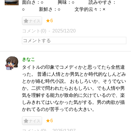
面白さ：○ 興味：○ 読みやすさ：
○ 新鮮さ：○ 文学的云々：×
★6
ナイス
コメント(0)
2025/12/20
きなこ
タイトルの印象でコメディかと思ってたら全然違
った。 普通に人情とか男気とか時代的なしんどみ
とかが絡む時代小説。 おもしろいか、そうでない
か。二択で問われたらおもしろい。でも人情や男
気を理解する能力が致命的に欠けているので、楽
しみきれてはいなかった気がする。男の肉欲が描
かれてるのが苦手ってのも大きい。
★6
ナイス
コメント(0)
2025/12/07