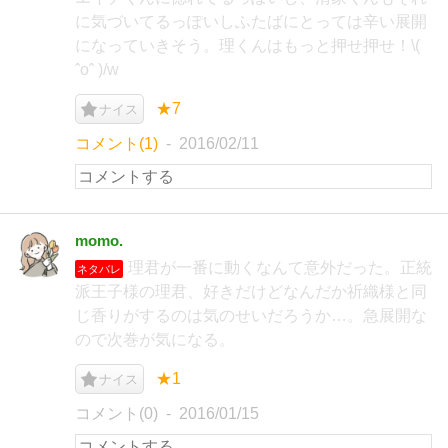
に気づいてるっぽいしふたばにとっては辛い展開
になっていきそう。理くんはもっと押せ押せ！\(
ˆoˆ )/w
★7
ナイス
コメント(1)
2016/02/11
momo.
理君が一番に動くなんて意外だった。正統
ネタバレ
派王子様の理君、好きだけどなんだか祈織様と同
じ香りがするのは気のせいだろうか…。急展開な
ので次巻が気になる。
★1
ナイス
コメント(0)
2016/01/15