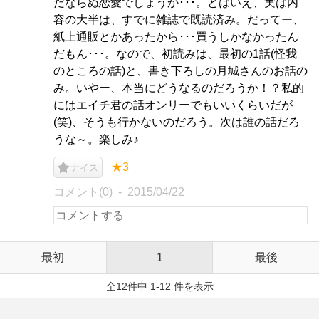
だならぬ恋愛でしょうか･･･。とはいえ、実は内
容の大半は、すでに雑誌で既読済み。だってー、
紙上通販とかあったから･･･買うしかなかったん
だもん･･･。なので、初読みは、最初の1話(怪我
のところの話)と、書き下ろしの月城さんのお話の
み。いやー、本当にどうなるのだろうか！？私的
にはエイチ君の話オンリーでもいいくらいだが
(笑)、そうも行かないのだろう。次は誰の話だろ
うな～。楽しみ♪
★3
ナイス
コメント(0)
2015/04/22
最初
1
最後
全12件中 1-12 件を表示