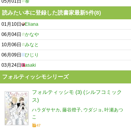
05月01日
泰
読みたい本に登録した読書家最新5件(8)
01月10日
Eliana
06月04日
かなや
10月06日
みなと
06月09日
ひじり
03月24日
asaki
フォルティッシモシリーズ
フォルティッシモ (3) (シルフコミック
ス)
ハラダサヤカ
藤谷燈子
ウダジョ
叶瀬あつ
こ
47