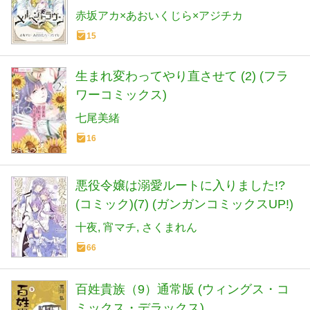
赤坂アカ×あおいくじら×アジチカ
15
生まれ変わってやり直させて (2) (フラ
ワーコミックス)
七尾美緒
16
悪役令嬢は溺愛ルートに入りました!?
(コミック)(7) (ガンガンコミックスUP!)
十夜
宵マチ
さくまれん
66
百姓貴族（9）通常版 (ウィングス・コ
ミックス・デラックス)