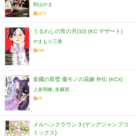
和山やま
1173
うるわしの宵の月(10) (KC デザート)
やまもり三香
205
皇國の双璧 傷モノの花嫁 外伝 (KCx)
上条明峰
友麻碧
28
メルヘンクラウン 3 (ヤングジャンプコ
ミックス)