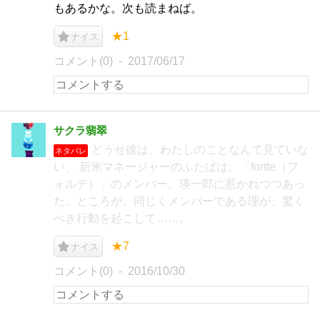
もあるかな。次も読まねば。
★1
ナイス
コメント(0)
2017/06/17
サクラ翡翠
どうせ彼は、わたしのことなんて見ていな
ネタバレ
い、 新米マネージャーのふたばは、「fortte（フ
ォルテ）」のメンバー、瑛一郎に惹かれつつあっ
た。ところが、同じくメンバーである理が、驚く
べき行動を起こして……。
★7
ナイス
コメント(0)
2016/10/30