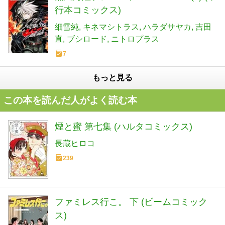
行本コミックス)
細雪純
キネマシトラス
ハラダサヤカ
吉田
直
ブシロード
ニトロプラス
7
もっと見る
この本を読んだ人がよく読む本
煙と蜜 第七集 (ハルタコミックス)
長蔵ヒロコ
239
ファミレス行こ。 下 (ビームコミック
ス)