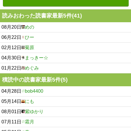
読みおわった読書家最新5件(41)
08月20日
めの
06月22日
ひー
02月12日
菊原
04月30日
まっきー☆
01月22日
めぐみ
積読中の読書家最新5件(5)
04月28日
bob4400
05月14日
にも
08月01日
紫ゆかり
07月11日
霜月