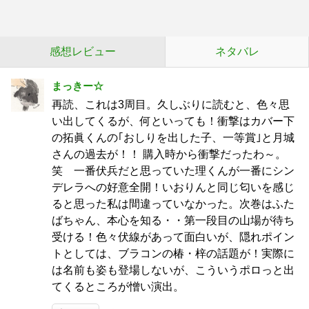
感想レビュー
ネタバレ
まっきー☆
再読、これは3周目。久しぶりに読むと、色々思
い出してくるが、何といっても！衝撃はカバー下
の拓眞くんの｢おしりを出した子、一等賞｣と月城
さんの過去が！！ 購入時から衝撃だったわ～。
笑 一番伏兵だと思っていた理くんが一番にシン
デレラへの好意全開！いおりんと同じ匂いを感じ
ると思った私は間違っていなかった。次巻はふた
ばちゃん、本心を知る・・第一段目の山場が待ち
受ける！色々伏線があって面白いが、隠れポイン
トとしては、ブラコンの椿・梓の話題が！実際に
は名前も姿も登場しないが、こういうポロっと出
てくるところが憎い演出。