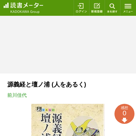
ログイン
新規登録
本を探
源義経と壇ノ浦 (人をあるく)
前川佳代
感想
0