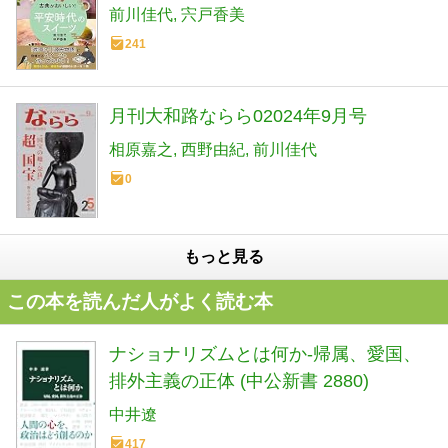
前川佳代
宍戸香美
241
月刊大和路ならら02024年9月号
相原嘉之
西野由紀
前川佳代
0
もっと見る
この本を読んだ人がよく読む本
ナショナリズムとは何か-帰属、愛国、
排外主義の正体 (中公新書 2880)
中井遼
417