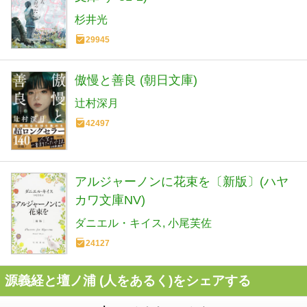
杉井光
29945
傲慢と善良 (朝日文庫)
辻村深月
42497
アルジャーノンに花束を〔新版〕(ハヤ
カワ文庫NV)
ダニエル・キイス
小尾芙佐
24127
源義経と壇ノ浦 (人をあるく)をシェアする