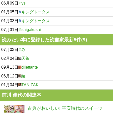
06月09日
ys
01月05日
キングトータス
01月03日
キングトータス
07月31日
shigakushi
読みたい本に登録した読書家最新5件(9)
07月03日
み
02月04日
天茶
09月13日
dilettante
06月12日
綾
01月04日
TANIZAKI
前川 佳代の関連本
古典がおいしい! 平安時代のスイーツ