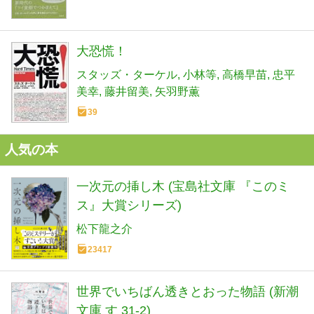
大恐慌！
スタッズ・ターケル
小林等
高橋早苗
忠平
美幸
藤井留美
矢羽野薫
39
人気の本
一次元の挿し木 (宝島社文庫 『このミ
ス』大賞シリーズ)
松下龍之介
23417
世界でいちばん透きとおった物語 (新潮
文庫 す 31-2)