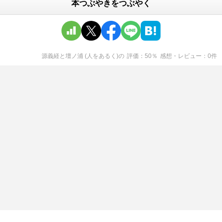
本つぶやきをつぶやく
源義経と壇ノ浦 (人をあるく)
の
評価
50
％
感想・レビュー
0
件