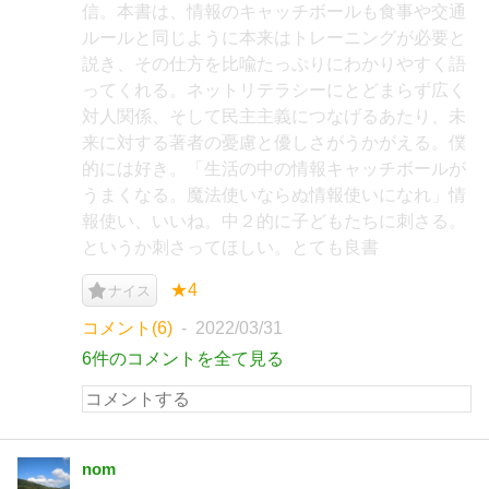
信。本書は、情報のキャッチボールも食事や交通
ルールと同じように本来はトレーニングが必要と
説き、その仕方を比喩たっぷりにわかりやすく語
ってくれる。ネットリテラシーにとどまらず広く
対人関係、そして民主主義につなげるあたり、未
来に対する著者の憂慮と優しさがうかがえる。僕
的には好き。「生活の中の情報キャッチボールが
うまくなる。魔法使いならぬ情報使いになれ」情
報使い、いいね。中２的に子どもたちに刺さる。
というか刺さってほしい。とても良書
★4
ナイス
コメント(6)
2022/03/31
6件のコメントを全て見る
nom