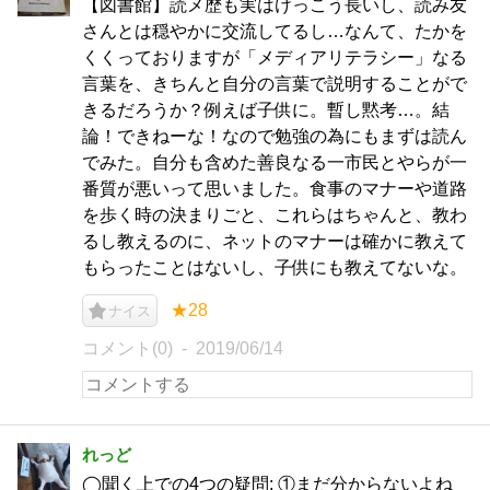
【図書館】読メ歴も実はけっこう長いし、読み友
さんとは穏やかに交流してるし…なんて、たかを
くくっておりますが「メディアリテラシー」なる
言葉を、きちんと自分の言葉で説明することがで
きるだろうか？例えば子供に。暫し黙考…。結
論！できねーな！なので勉強の為にもまずは読ん
でみた。自分も含めた善良なる一市民とやらが一
番質が悪いって思いました。食事のマナーや道路
を歩く時の決まりごと、これらはちゃんと、教わ
るし教えるのに、ネットのマナーは確かに教えて
もらったことはないし、子供にも教えてないな。
★28
ナイス
コメント(0)
2019/06/14
れっど
◯聞く上での4つの疑問; ①まだ分からないよね