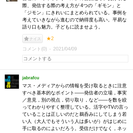
際、発信する際の考え方が 4つの「ギモン」と
「ジモン」にきれいにまとめられている。事例を
考えていきながら進むので納得度も高い。平易な
語り口も魅力。子どもに読ませよう。
★2
ナイス
コメント(0)
2021/04/09
jabrafcu
マス・メディアからの情報を受け取るときに注意
すべき基本的なポイント――発信者の立場，事実
／意見，別の視点，切り取り，など――を数を絞
ってわかりやすく整理している。活字やTVの言っ
ていることは正しいのだと鵜呑みにしてしまう若
い人（大人でもそういう人は多いが）がはじめに
手に取るのによいだろう。受信だけでなく，ネッ