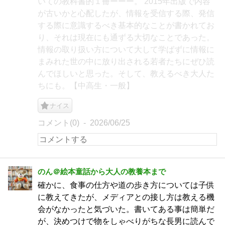
いての教科書的１冊ーーー。 2015年出版で内容
が古いかと心配したが、情報を受信する際、発信
する際に意識するべき基本的なことが書かれてお
り、それは現在にも通ずる大切なことであった。
情報の取り扱い方について大して学ばずに情報に
まみれた世の中に放り出される若者たちにぜひ読
んでほしいと思った。そして、教えるべき大人た
ちにも。【中高生・一般】
ナイス
コメント(0)
2026/06/25
のん＠絵本童話から大人の教養本まで
確かに、食事の仕方や道の歩き方については子供
に教えてきたが、メディアとの接し方は教える機
会がなかったと気づいた。書いてある事は簡単だ
が、決めつけで物をしゃべりがちな長男に読んで