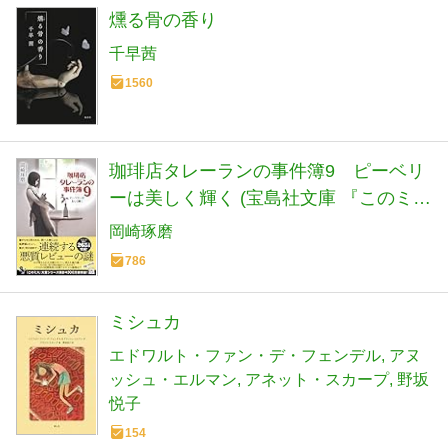
燻る骨の香り
千早茜
1560
珈琲店タレーランの事件簿9 ピーベリ
ーは美しく輝く (宝島社文庫 『このミ
ス』大賞シリーズ)
岡崎琢磨
786
ミシュカ
エドワルト・ファン・デ・フェンデル
アヌ
ッシュ・エルマン
アネット・スカープ
野坂
悦子
154