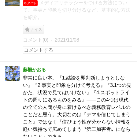
メディアリテラシーをつける方法につい
ネタバレ
て。事実と印象を切り分けるなど、基本的な方法
を紹介。
ナイス
コメント(0)
2021/11/08
藤柵かおる
非常に良い本。『1.結論を即判断しようとしな
い』『2.事実と印象を分けて考える』『3.1つの見
かた、状況で見てはいけない』『4.スポットライ
トの周りにあるものをみる』――この4つは現代
の全ての人間が身に着けるべき義務教育レベルの
ことだと思う。大切なのは『デマを信じてしまう
こと』ではなく『信ぴょう性が分からない情報を
軽い気持ちで広めてしまう〝第二加害者〟になら
ないこと』である。