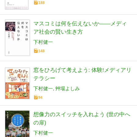
188
マスコミは何を伝えないか――メディ
ア社会の賢い生き方
下村健一
148
窓をひろげて考えよう: 体験!メディアリ
テラシー
下村健一
艸場よしみ
94
想像力のスイッチを入れよう (世の中へ
の扉)
下村健一