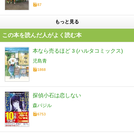
87
もっと見る
この本を読んだ人がよく読む本
本なら売るほど 3 (ハルタコミックス)
児島青
1868
探偵小石は恋しない
森バジル
6753