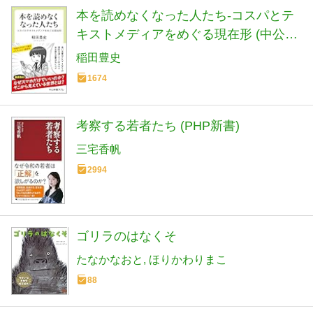
本を読めなくなった人たち-コスパとテ
キストメディアをめぐる現在形 (中公新
書ラクレ 861)
稲田豊史
1674
考察する若者たち (PHP新書)
三宅香帆
2994
ゴリラのはなくそ
たなかなおと
ほりかわりまこ
88