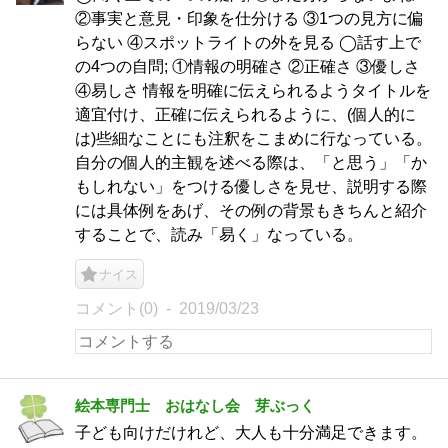
②事実と意見・印象を仕分ける ③1つの見方に偏
らない ④スポットライトの外を見る ◯話す上で
の4つの自問; ①情報の明確さ ②正確さ ③優しさ
④易しさ 情報を明確に伝えられるようタイトルを
適宜付け、正確に伝えられるように、(個人的に
は)些細なことにも注釈をこまめに行なっている。
自分の個人的主観を述べる際は、「と思う」「か
もしれない」をつける優しさを見せ、説明する際
には具体例をあげ、その例の背景もきちんと紹介
することで、読み「易く」なっている。
ナイス
コメント(0)
2019/03/23
絵本専門士 おはなし会 芽ぶっく
子ども向けだけれど、大人も十分満足できます。