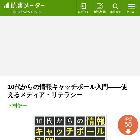
ログイン
新規登録
本を探
10代からの情報キャッチボール入門――使
えるメディア・リテラシー
下村健一
感想
58