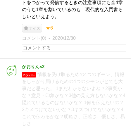
トをつかって発信するときの注意事項にも全4章
のうち1章を割いているのも，現代的な入門書ら
しいといえよう。
★6
ナイス
コメント(0)
2020/12/30
かおりん×2
情報を受け取るための4つのギモン、情報
ネタバレ
をしっかり届けるための4つのジモンがとても大
事だと思った。 1まだわからないよね？2事実か
な？意見・印象かな？3他の見え方もないかな？4
隠れているものはないかな？ 1何を伝えたいの？
2キメつけてないかな？3キズつけてないかな？4
これで伝わるかな？明確さ、正確さ、優しさ、易
しさ