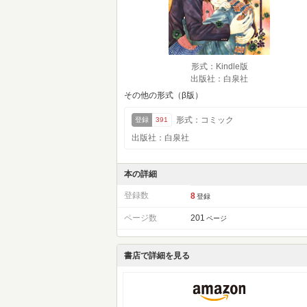
形式：Kindle版
出版社：白泉社
その他の形式（β版）
形式：コミック
登録
391
出版社：白泉社
本の詳細
登録数
8
登録
ページ数
201
ページ
書店で詳細を見る