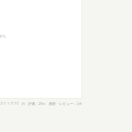
せん
めコミックス)
の
評価
29
感想・レビュー
1
％
件