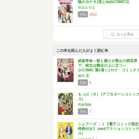
暁のヨナ 8 (花とゆめCOMICS)
草凪みずほ
登録
1912
もっと見る
この本を読んだ人がよく読む本
娯楽革命～歌と踊りが禁止の異世界
で、彼女は舞台の上に立つ～
@COMIC 第1巻 (コロナ・コミックス
藤田 麓
登録
6
もっけ（６） (アフタヌーンコミッ
ス)
熊倉隆敏
登録
7
シェアーズ ： 1 【電子コミック限定
特典付き】 (webアクションコミッ
ス)