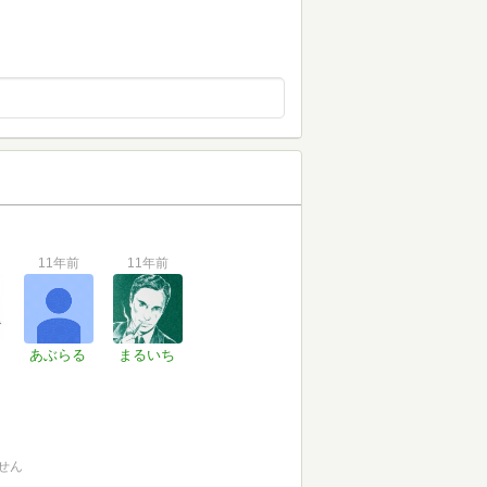
！
11年前
11年前
あぶらる
まるいち
せん