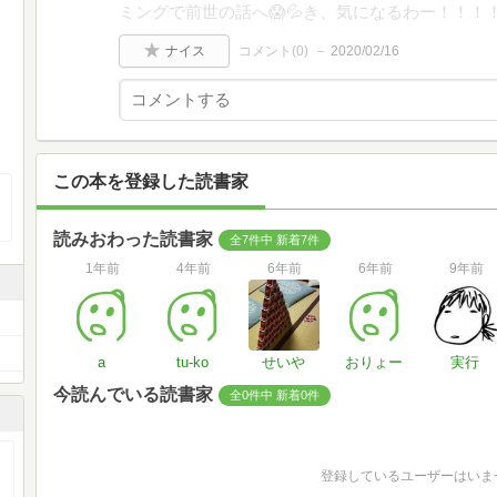
ミングで前世の話へ😱💦き、気になるわー！！！
ナイス
コメント(
0
)
2020/02/16
この本を登録した読書家
読みおわった読書家
全7件中 新着7件
1年前
4年前
6年前
6年前
9年前
a
tu-ko
せいや
おりょー
実行
今読んでいる読書家
全0件中 新着0件
登録しているユーザーはいま