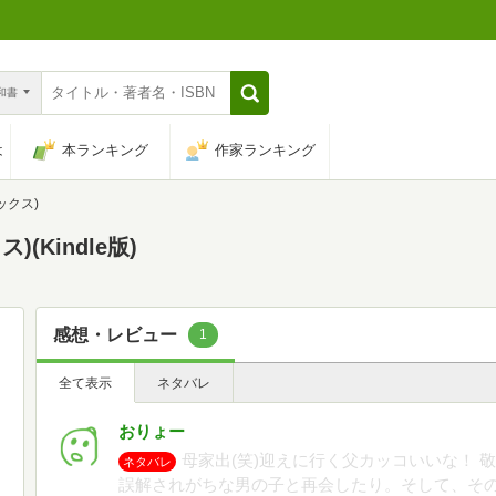
n和書
は
本ランキング
作家ランキング
ックス)
(Kindle版)
感想・レビュー
1
全て表示
ネタバレ
おりょー
母家出(笑)迎えに行く父カッコいいな！ 
ネタバレ
誤解されがちな男の子と再会したり。そして、そ