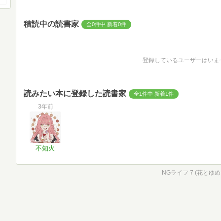
積読中の読書家
全0件中 新着0件
登録しているユーザーはいま
読みたい本に登録した読書家
全1件中 新着1件
3年前
不知火
NGライフ 7 (花とゆ