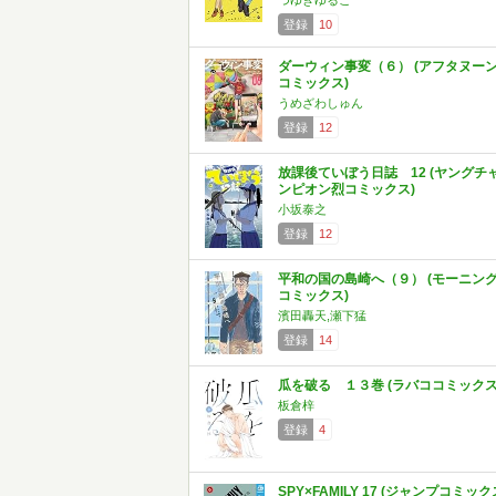
つゆきゆるこ
登録
10
ダーウィン事変（６） (アフタヌー
コミックス)
うめざわしゅん
登録
12
放課後ていぼう日誌 12 (ヤングチ
ンピオン烈コミックス)
小坂泰之
登録
12
平和の国の島崎へ（９） (モーニン
コミックス)
濱田轟天,瀬下猛
登録
14
瓜を破る １３巻 (ラバココミックス
板倉梓
登録
4
SPY×FAMILY 17 (ジャンプコミック