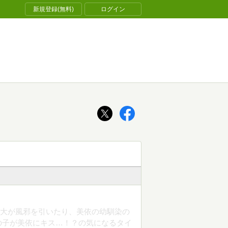
新規登録(無料)
ログイン
敬大が風邪を引いたり、美依の幼馴染の
の子が美依にキス…！？の気になるタイ