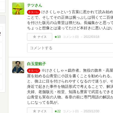
テツさん
けさくしゃという言葉に惹かれて読み始
ネタバレ
ことで、そしてその正体は腕っぷしは弱くて二百
を付けた版元の山青堂は狸だね。長編集かと思っ
ちょっと想像とは違ってたけど本好きに悪い人は
ナイス
★10
コメント(
0
)
2022/03/18
白玉堂餡子
※けさくしゃ＝戯作者。無役の旗本・高
ネタバレ
屋を始める山青堂に小説を書くことを勧められる
と、御上に目を付けられやすくなるので迷うが、
身近で起きた事件を物語形式で考えることで、解
夫婦、老舗版元・桂堂、知識も豊富で武芸もでき
山青堂も実在の人物。各章の前に専門用語の解説
しになってる気が。
ナイス
★22
コメント(
0
)
2020/12/30