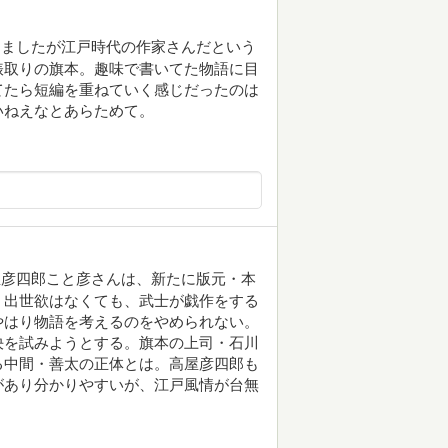
めましたが江戸時代の作家さんだという
俵取りの旗本。趣味で書いてた物語に目
てたら短編を重ねていく感じだったのは
いねえなとあらためて。
屋彦四郎こと彦さんは、新たに版元・本
。出世欲はなくても、武士が戯作をする
やはり物語を考えるのをやめられない。
決を試みようとする。旗本の上司・石川
る中間・善太の正体とは。高屋彦四郎も
があり分かりやすいが、江戸風情が台無