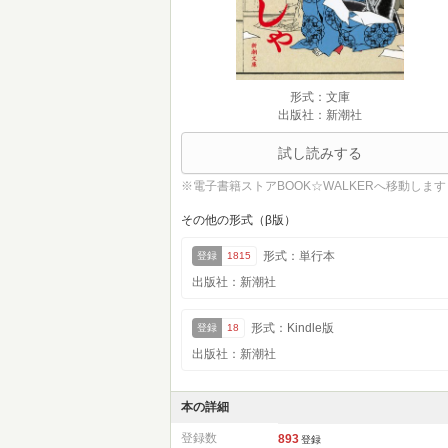
形式：文庫
出版社：新潮社
試し読みする
※電子書籍ストアBOOK☆WALKERへ移動します
その他の形式（β版）
形式：単行本
登録
1815
出版社：新潮社
形式：Kindle版
登録
18
出版社：新潮社
本の詳細
登録数
893
登録