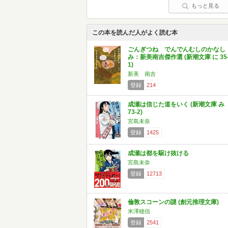
もっと見る
この本を読んだ人がよく読む本
ごんぎつね でんでんむしのかなし
み：新美南吉傑作選 (新潮文庫 に 35
1)
新美 南吉
登録
214
成瀬は信じた道をいく (新潮文庫 み
73-2)
宮島未奈
登録
1425
成瀬は都を駆け抜ける
宮島未奈
登録
12713
倫敦スコーンの謎 (創元推理文庫)
米澤穂信
登録
2541