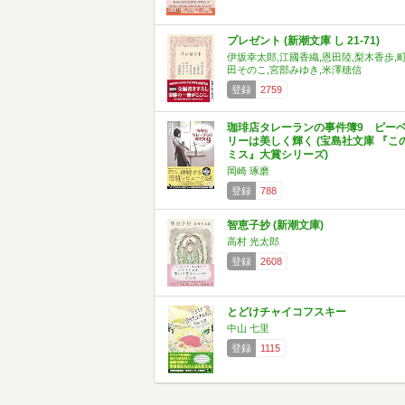
プレゼント (新潮文庫 し 21-71)
伊坂幸太郎,江國香織,恩田陸,梨木香歩,
田そのこ,宮部みゆき,米澤穂信
登録
2759
珈琲店タレーランの事件簿9 ピー
リーは美しく輝く (宝島社文庫 『こ
ミス』大賞シリーズ)
岡崎 琢磨
登録
788
智恵子抄 (新潮文庫)
高村 光太郎
登録
2608
とどけチャイコフスキー
中山 七里
登録
1115