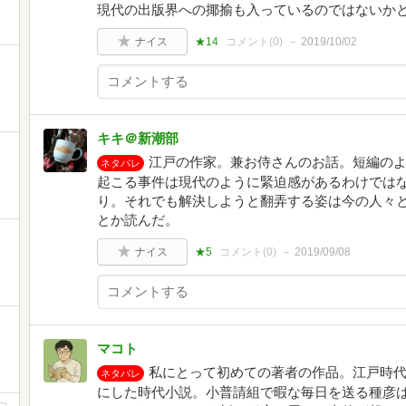
現代の出版界への揶揄も入っているのではないか
ナイス
★14
コメント(
0
)
2019/10/02
キキ＠新潮部
江戸の作家。兼お侍さんのお話。短編の
ネタバレ
起こる事件は現代のように緊迫感があるわけでは
り。それでも解決しようと翻弄する姿は今の人々
とか読んだ。
ナイス
★5
コメント(
0
)
2019/09/08
マコト
私にとって初めての著者の作品。江戸時
ネタバレ
にした時代小説。小普請組で暇な毎日を送る種彦