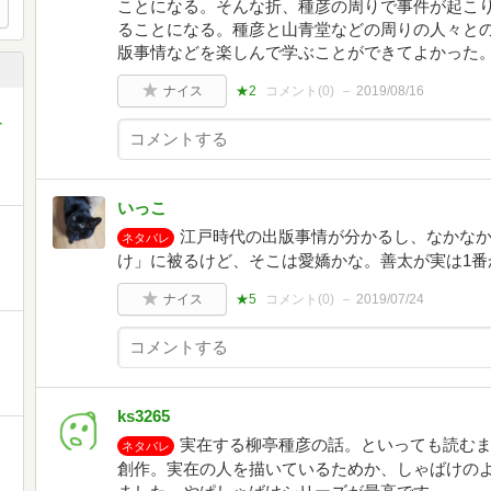
ことになる。そんな折、種彦の周りで事件が起こ
ることになる。種彦と山青堂などの周りの人々と
版事情などを楽しんで学ぶことができてよかった
ナイス
★2
コメント(
0
)
2019/08/16
-
いっこ
江戸時代の出版事情が分かるし、なかな
ネタバレ
け」に被るけど、そこは愛嬌かな。善太が実は1番
ナイス
★5
コメント(
0
)
2019/07/24
ks3265
実在する柳亭種彦の話。といっても読む
ネタバレ
創作。実在の人を描いているためか、しゃばけの