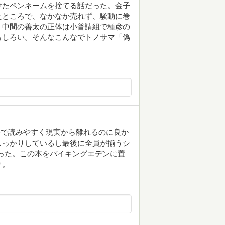
けたペンネームを捨てる話だった。金子
たところで、なかなか売れず、騒動に巻
。中間の善太の正体は小普請組で種彦の
もしろい。そんなこんなでトノサマ「偽
公で読みやすく現実から離れるのに良か
しっかりしているし最後に全員が揃うシ
った。この本をバイキングエデンに置
り。