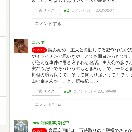
ました。やぱしゃばけシリーズが最高です。
ナイス
★2
コメント(
0
)
2018/02/07
町
ベ
コスヤ
の
読み始め、主人公の話してる戯作なのか
ネタバレ
やイマイチかと思いきや、とても面白かったです
が色んな事件に巻き込まれるお話。主人公の彦さ
実在みたいでそういうのもときめく。で、一番と
料理の腕も良くて、そして何より強いって！でも
山の金さんか！」と。続編欲しい！
ナイス
★10
コメント(
0
)
2017/06/08
isry 2@積本消化中
高屋彦四郎は二百俵取りのお殿様である
ネタバレ