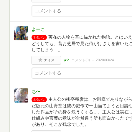
よーこ
実在の人物を基に描かれた物語。とはい
ネタバレ
どうしても、昔お芝居で見た侍がけさくを書いた
してしまう…。
ナイス
★2
コメント(
0
)
2020/03/24
ち〜
主人公の柳亭種彦は、お殿様でありなが
ネタバレ
だ版元の山青堂は彼の戯作で一山当てようと目論
した作品がその身を危うくする…。主人公は実在
仕組みや言葉の意味が全然違う所も面白かったで
があり、そこが残念でした。