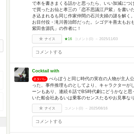
で本を書きまくる話かと思ったら、いい加減につ
で買ったお仙と孝三の「恋不思議江戸紫」を書い
き込まれるも同じ作家仲間の石川夫婦の謎を解く
お目付役・滝川善治郎だった。シゴデキ善太もお
紫田舎源氏」の作者に！
ナイス
★16
コメント(
0
)
2025/11/03
Cocktail with
べらぼうと同じ時代の実在の人物が主人
ネタバレ
った。事件推理ものとしてより、キャラクターが
ーンもあり、連続６話でBS時代劇にどうかなと思
いた船会社あるいは乗客のセンスたるやお見事な
ナイス
コメント(
0
)
2025/08/16