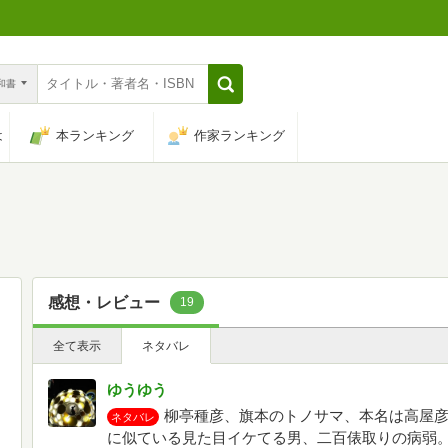
n和書
は
本ランキング
作家ランキング
感想・レビュー
19
全て表示
ネタバレ
ゆうゆう
柳亭種彦、旗本のトノサマ、本名は高屋
ネタバレ
に似ている見た目イケてる男、二百俵取りの病弱