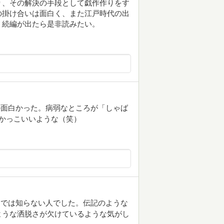
り、その解決の手段として戯作作りをす
の掛け合いは面白く、また江戸時代の出
。続編が出たら是非読みたい。
か面白かった。病弱なところが「しゃば
かっこいいような（笑）
までは知らない人でした。伝記のような
ような洒脱さが欠けているような気がし