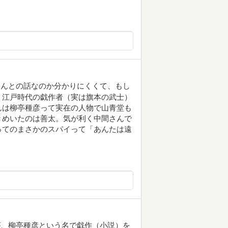
ほんとの話なのか分かりにくくて、もし
。江戸時代の戯作者（実は旗本の武士）
んは柳亭種彦って実在の人物で山青堂も
きめいたのは善太。気が利く中間さんで
ってのまさかのスパイって「あんたは遠
が、柳亭種彦という名で戯作（小説）を