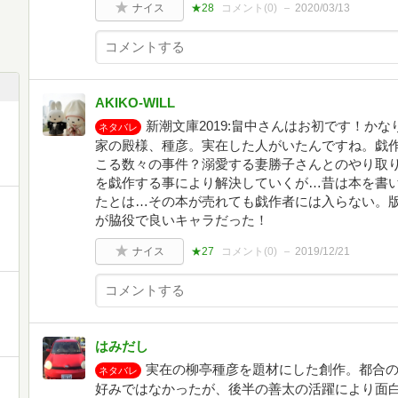
ナイス
★28
コメント(
0
)
2020/03/13
AKIKO-WILL
新潮文庫2019:畠中さんはお初です！か
ネタバレ
家の殿様、種彦。実在した人がいたんですね。戯
こる数々の事件？溺愛する妻勝子さんとのやり取
を戯作する事により解決していくが…昔は本を書
たとは…その本が売れても戯作者には入らない。
が脇役で良いキャラだった！
ナイス
★27
コメント(
0
)
2019/12/21
はみだし
実在の柳亭種彦を題材にした創作。都合
ネタバレ
好みではなかったが、後半の善太の活躍により面白