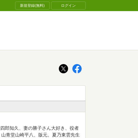
新規登録(無料)
ログイン
彦四郎知久、妻の勝子さん大好き、役者
。山青堂山崎平八、版元。夏乃東雲先生