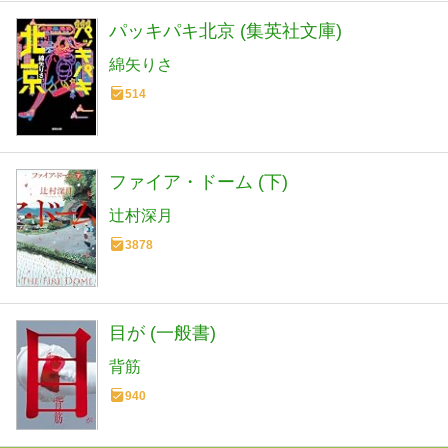
パッキパキ北京 (集英社文庫)
綿矢りさ
514
ファイア・ドーム (下)
辻村深月
3878
目が (一般書)
背筋
940