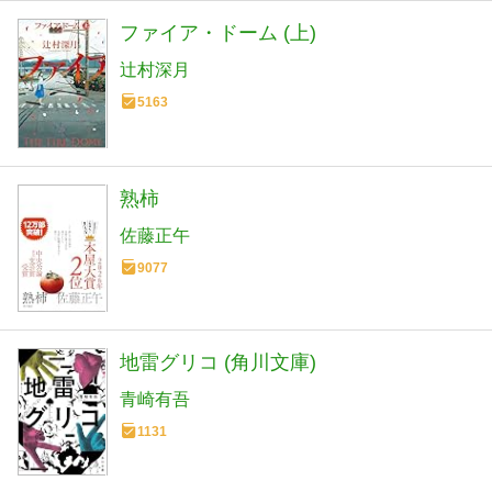
ファイア・ドーム (上)
辻村深月
5163
熟柿
佐藤正午
9077
地雷グリコ (角川文庫)
青崎有吾
1131