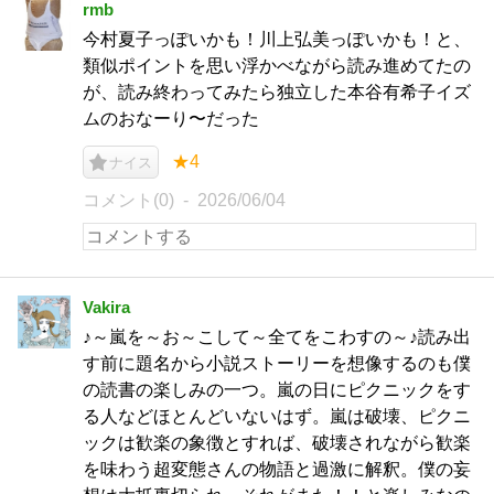
rmb
今村夏子っぽいかも！川上弘美っぽいかも！と、
類似ポイントを思い浮かべながら読み進めてたの
が、読み終わってみたら独立した本谷有希子イズ
ムのおなーり〜だった
★4
ナイス
コメント(0)
2026/06/04
Vakira
♪～嵐を～お～こして～全てをこわすの～♪読み出
す前に題名から小説ストーリーを想像するのも僕
の読書の楽しみの一つ。嵐の日にピクニックをす
る人などほとんどいないはず。嵐は破壊、ピクニ
ックは歓楽の象徴とすれば、破壊されながら歓楽
を味わう超変態さんの物語と過激に解釈。僕の妄