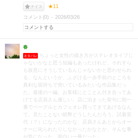
★11
ナイス
コメント(0)
2026/03/26
春
ちょっと女性の描き方がステレオタイプじ
ネタバレ
ゃないかなと思う短編もあったけれど、それすら
も故意にそうしているんじゃないかと思わせられ
る、なんというか、ふざける一歩手前のところを
真剣な面持ちで突いているみたいな作品集だっ
た。最後の一編、お客様にとことん付き合ってあ
げてる店員さん優しい。店に泊まった挙句に朝一
番でベーグルとカフェオレ買ってきてあげるなん
て。見たことない紙幣どうしたんだろう。試着室
代（？）になったのかな、店員さんあとからオー
ナーに叱られたりしなかったかなとか、そんな事
が気になった。面白い一冊だった。