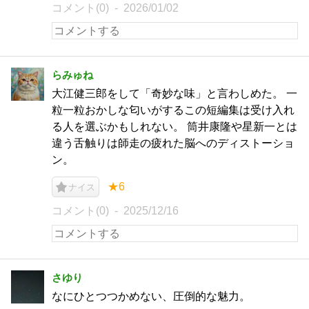
コメント(0)
2026/01/02
らみゅね
大江健三郎をして「奇妙な味」と言わしめた。 一
粒一粒おかしな匂いがするこの短編集は受け入れ
る人を選ぶかもしれない。 筒井康隆や星新一とは
違う舌触りは師走の疲れた脳へのディストーショ
ン。
★6
ナイス
コメント(0)
2025/12/16
さゆり
なにひとつつかめない、圧倒的な魅力。