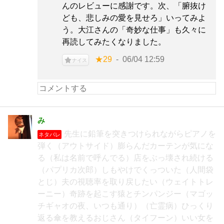
んのレビューに感謝です。次、「腑抜け
ども、悲しみの愛を見せろ」いってみよ
う。大江さんの「奇妙な仕事」も久々に
再読してみたくなりました。
★29
06/04 12:59
ナイス
み
先生に鉛筆を突きつけられながらピアノを
ネタバレ
弾く（アウトサイド）膨らんだカーテンが気にな
る（私は名前で呼んでる）店をぶっ壊され続ける
（パプリカ次郎）しもやけでくっついた（人間袋
とじ）夫の視聴率を取り戻したい（ウェイトトレ
ーニー）奇跡を起こす猿とチンパンジー（マゴッ
チギャオの夜、いつも通り）（亡霊病）ひっくり
返る傘を教えるおじさん（タイフーン）いい女を