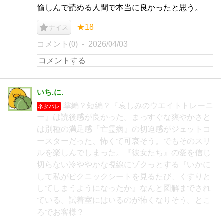
愉しんで読める人間で本当に良かったと思う。
★18
ナイス
コメント(0)
2026/04/03
いち.に.
掌編？短編？『哀しみのウエイトトレーニ
ネタバレ
ー』は読後感が良かった。まっすぐな爽やかさと
は別種の満足感『亡霊病』の切迫感がジェットコ
ースターだった、怖くて可哀そう。でもそのスリ
ルを楽しんでしまった。『彼女たち』の愛を信じ
切らない冷ややかな視線にゾクっとする『いかに
して私がピクニックシートを見るたび、くすりと
してしまうようになったか』なんと図解までされ
ている。試着室にはいるのが怖くなりそう。とこ
ろでお客様？