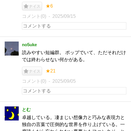
★6
ナイス
コメント(0)
2025/09/15
no5uke
読みやすい短編群。 ポップでいて、ただそれだけ
では終わらせない何かがある。
★21
ナイス
コメント(0)
2025/09/05
とむ
卓越している。凄まじい想像力と巧みな表現力と
独自の言葉で圧倒的な世界を作り上げている。一