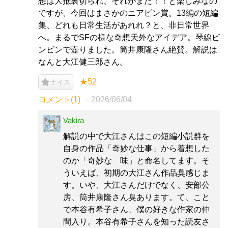
想は大抵裏切られ、それがまた！！と楽しみなの
ですが、今回はまさかのニアピン賞。13編の短編
集、どれも日常生活があれれ？と、非日常世界
へ。まるでSFの様な奇想天外なアイデア。琴線ビ
ンビンで壺りました。筒井康隆さん絶賛。解説は
なんと大江健三郎さん。
★52
ナイス
コメント(1)
2026/06/04
Vakira
解説の中で大江さんはこの短編小説群を
自身の作品「奇妙な仕事」から着想した
のか「奇妙な 味」と命名してます。そ
ういえば、初期の大江さん作品臭感じま
す。いや、大江さんだけでなく、安部公
房、筒井康隆さん臭あります。て、こと
で本谷有希子さん、僕の好きな作家の仲
間入り。本谷有希子さんを知った読友さ