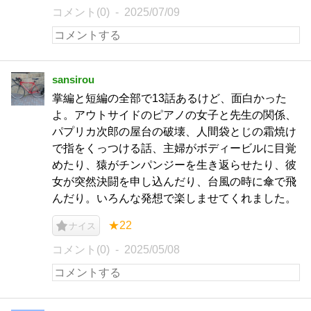
コメント(0)
2025/07/09
sansirou
掌編と短編の全部で13話あるけど、面白かった
よ。アウトサイドのピアノの女子と先生の関係、
パプリカ次郎の屋台の破壊、人間袋とじの霜焼け
で指をくっつける話、主婦がボディービルに目覚
めたり、猿がチンパンジーを生き返らせたり、彼
女が突然決闘を申し込んだり、台風の時に傘で飛
んだり。いろんな発想で楽しませてくれました。
★22
ナイス
コメント(0)
2025/05/08