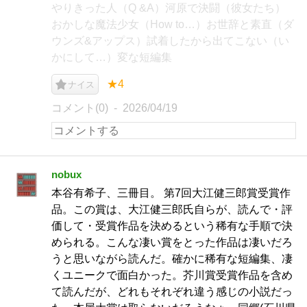
やりきった人（Q &A）河原で決闘（彼女たち）
おかしな魔法少女（How to…）お世辞と素直（ダ
ウンズ&アップス）試着したから出てこない（い
かにして…）変な短編集
★4
ナイス
コメント(0)
2026/04/19
nobux
本谷有希子、三冊目。 第7回大江健三郎賞受賞作
品。この賞は、大江健三郎氏自らが、読んで・評
価して・受賞作品を決めるという稀有な手順で決
められる。こんな凄い賞をとった作品は凄いだろ
うと思いながら読んだ。確かに稀有な短編集、凄
くユニークで面白かった。芥川賞受賞作品を含め
て読んだが、どれもそれぞれ違う感じの小説だっ