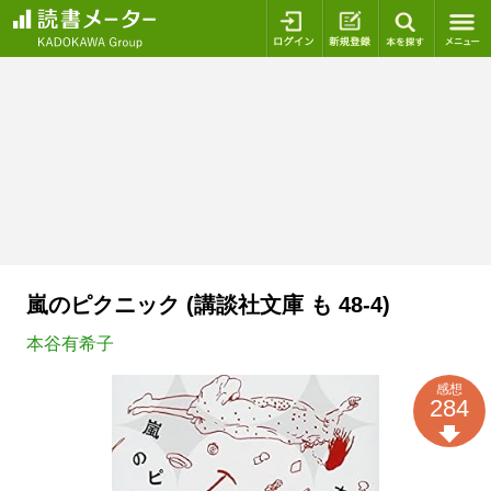
ログイン
新規登録
本を探
嵐のピクニック (講談社文庫 も 48-4)
本谷有希子
感想
284