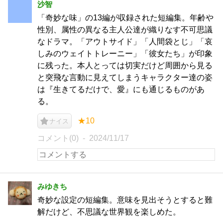
沙智
「奇妙な味」の13編が収録された短編集。年齢や
性別、属性の異なる主人公達が織りなす不可思議
なドラマ。「アウトサイド」「人間袋とじ」「哀
しみのウェイトトレーニー」「彼女たち」が印象
に残った。本人とっては切実だけど周囲から見る
と突飛な言動に見えてしまうキャラクター達の姿
は『生きてるだけで、愛』にも通じるものがあ
る。
★10
ナイス
コメント(0)
2024/11/17
みゆきち
奇妙な設定の短編集。意味を見出そうとすると難
解だけど、不思議な世界観を楽しめた。