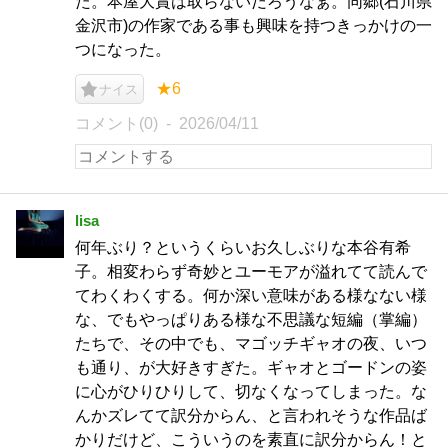
た。本屋大賞は取らないだろうなぁ。同郷(石川県
金沢市)の作家である事も興味を持つきっかけの一
つになった。
★6
ナイス
コメント(0)
2026/04/11
lisa
何年ぶり？というくらいお久しぶりな本谷有希
子。相変わらず奇妙とユーモアが溢れてて読んで
てわくわくする。何か深い意味がある様なない様
な、でもやっぱりある様な不思議な短編（掌編）
たちで、その中でも、マゴッチギャオの夜、いつ
も通り、が大好きすぎた。ギャオとゴードンの姿
に心がひりひりして、切なくなってしまった。な
んかズレてて訳分からん、と言われそうな作品ば
かりだけど、こういうのを素直に訳分からん！と