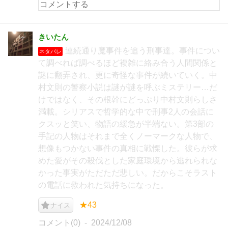
きいたん
連続通り魔事件を追う刑事達。事件につい
ネタバレ
て調べれば調べるほど複雑に絡み合う人間関係と
謎に翻弄され、更に奇怪な事件が続いていく。中
村文則の警察小説は謎が謎を呼ぶミステリー…だ
けではなく、その根幹にどっぷり中村文則らしさ
満載。シリアスで哲学的な中で刑事2人の会話に
クスッと笑い、物語の緩急が半端ない。第3部の
手記の人物はそれまで全くノーマークな人物で、
想像もつかない事件の真相に戦慄した。彼らが求
めた愛がその殺伐とした家庭環境から逃れられな
かった事実がただただ悲しい。だからこそラスト
の電話に救われた気持ちになった。
★43
ナイス
コメント(0)
2024/12/08