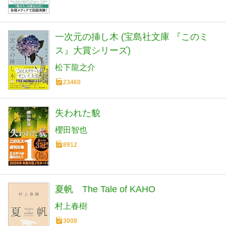
一次元の挿し木 (宝島社文庫 『このミ
ス』大賞シリーズ)
松下龍之介
23460
失われた貌
櫻田智也
8912
夏帆 The Tale of KAHO
村上春樹
3008