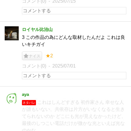
コメント(0)
2025/07/15
ロイヤル比治山
3 この作品の為にどんな取材したんだよ これは良
いキチガイ
★2
ナイス
コメント(0)
2025/07/01
aya
これはしんどすぎる 初作家さん 幸せな人
ネタバレ
が誰もいない、共依存は片方がいなくなると生き
てられないのか どこにも光が見えなかったけど、
最後のしつこい電話だけが微かな光といえば光な
のかな