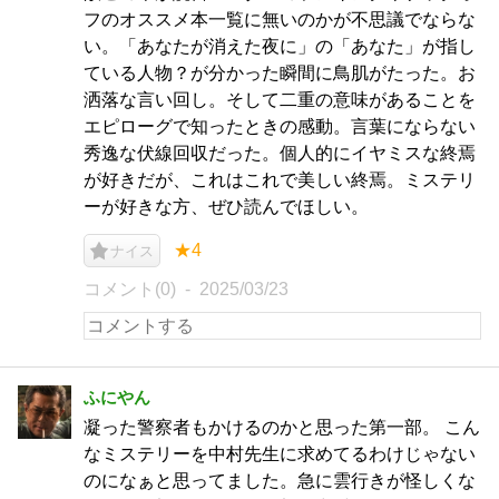
フのオススメ本一覧に無いのかが不思議でならな
い。「あなたが消えた夜に」の「あなた」が指し
ている人物？が分かった瞬間に鳥肌がたった。お
洒落な言い回し。そして二重の意味があることを
エピローグで知ったときの感動。言葉にならない
秀逸な伏線回収だった。個人的にイヤミスな終焉
が好きだが、これはこれで美しい終焉。ミステリ
ーが好きな方、ぜひ読んでほしい。
★4
ナイス
コメント(0)
2025/03/23
ふにやん
凝った警察者もかけるのかと思った第一部。 こん
なミステリーを中村先生に求めてるわけじゃない
のになぁと思ってました。急に雲行きが怪しくな