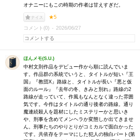
オナニーにもこの時期の作者は甘えすぎだ。
★5
ナイス
コメント(0)
2026/06/27
ほんメモ(S.U.)
中村文則作品をデビュー作から順に読んでいま
す。作品群の系統でいうと、タイトルが短い『王
国』『教団X』路線と、タイトルが長い『悪と仮
面のルール』『去年の冬、きみと別れ』路線の2
路線が走っていて、作風もなんとなく違った雰囲
気です。今作はタイトルの通り後者の路線。通り
魔連続殺人を題材にしたミステリーかと思いき
や、刑事を含めてメンヘラか変態しか出てきませ
ん。刑事たちのやりとりがコミカルで面白かった
です。共依存をテーマにした犯人の独白パート(第