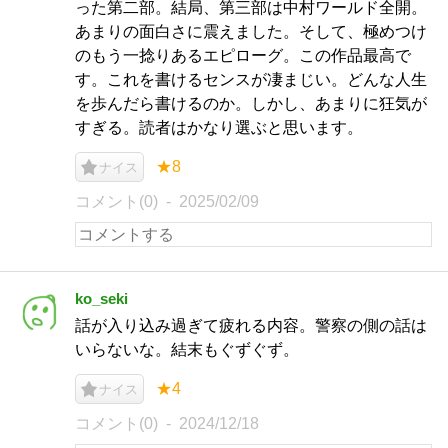
った第二部。結局、第三部は中村ワールド全開。
あまりの面白さに震えました。そして、極めつけ
のもう一捻りあるエピローグ。この作品最高で
す。これを書けるセンスが凄まじい。どんな人生
を歩んだら書けるのか。しかし、あまりに狂気が
すぎる。読者はかなり選ぶと思います。
★8
ナイス
コメント(0)
2025/02/09
ko_seki
話が入り込み過ぎて疲れる内容。警察の側の話は
いらないな。結末もぐずぐず。
★4
ナイス
コメント(0)
2024/12/18