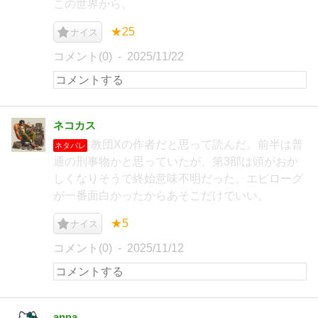
この世界から。
★25
ナイス
コメント(0)
2025/11/22
ネコカス
教団Xの作者だと思って読んだ。前半は普
ネタバレ
通の刑事物かと思っていたが、第3部は頭がおか
しくなりそうで終始意味不明だった。エピローグ
が一番面白かったからあそこだけでいい。
★5
ナイス
コメント(0)
2025/11/12
anna