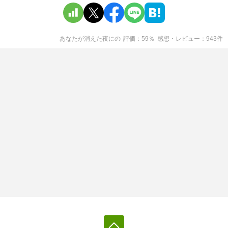
あなたが消えた夜に
の
評価
59
％
感想・レビュー
943
件