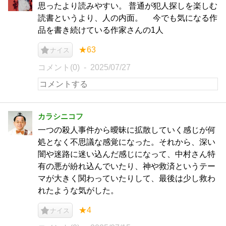
思ったより読みやすい。 普通が犯人探しを楽しむ
読書というより、人の内面。 今でも気になる作
品を書き続けている作家さんの1人
★63
ナイス
コメント(0)
2025/07/27
カラシニコフ
一つの殺人事件から曖昧に拡散していく感じが何
処となく不思議な感覚になった。それから、深い
闇や迷路に迷い込んだ感じになって、中村さん特
有の悪が紛れ込んでいたり、神や救済というテー
マが大きく関わっていたりして、最後は少し救わ
れたような気がした。
★4
ナイス