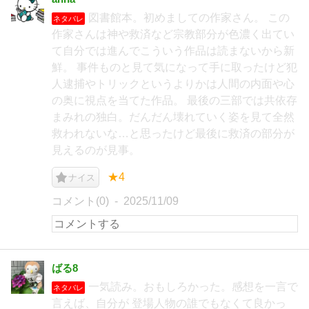
図書館本。初めましての作家さん。 この
ネタバレ
作家さんは神や救済など宗教部分が色濃く出てい
て自分では進んでこういう作品は読まないから新
鮮。 事件ものと見て気になって手に取ったけど犯
人逮捕やトリックというよりかは人間の内面や心
の奥に視点を当てた作品。 最後の三部では共依存
まみれの独白。だんだん壊れていく姿を見て全然
救われないな…と思ったけど最後に救済の部分が
見えるのが見事。
★4
ナイス
コメント(0)
2025/11/09
ばる8
一気読み。おもしろかった。感想を一言で
ネタバレ
言えば、自分が 登場人物の誰でもなくて良かっ