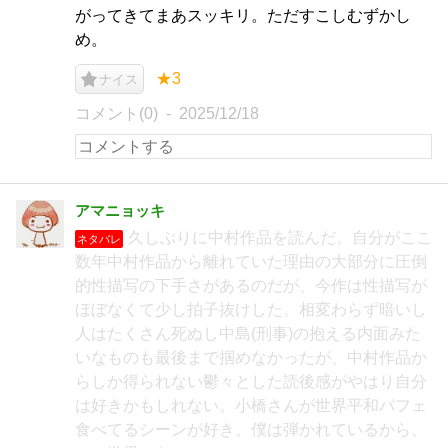
がってきてまあスッキリ。ただすこしむずかし
め。
★3
ナイス
コメント(0)
2025/12/18
アマニョッキ
久しぶりに中村作品を読んだ。自分がここ
ネタバレ
数年中村作品から離れていた理由の大部分に圧倒
的性描写の下手さがあるのだが、今作は性描写が
ほぼなくて少し拍子抜けした。相変わらず暗いし
人はたくさん死ぬし中島(刑事)の抱える内面みた
いなものも最後まで掴めなかったが、中村作品か
らしか得られない鬱々とした読後感がやはり自分
は好きかもしれない。小橋さんが世界平和パフェ
食べてるシーンが好き。僕は弾かれているから、