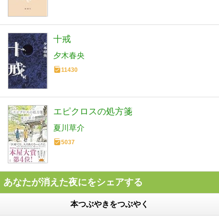
十戒
夕木春央
11430
エピクロスの処方箋
夏川草介
5037
あなたが消えた夜にをシェアする
本つぶやきをつぶやく