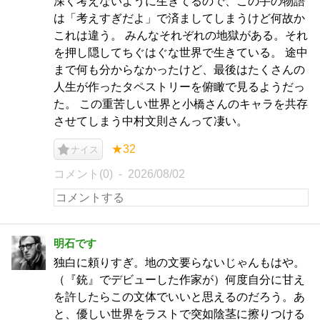
深く考えないように生きてるので、この手の物語
は「考えすぎだよ」で済ましてしまうけど何故か
これは違う。 みんなそれぞれの地獄がある。それ
を押し隠してちぐはぐな世界で生きている。 途中
まで何も分からなかったけど、最後はたくさんの
人生が作ったタペストリーを俯瞰で見るようだっ
た。 この重苦しい世界と小橋さんのキャラを共存
させてしまう中村文則さんって凄い。
★32
ナイス
コメント(0)
2026/08/02
明石です
独白に頼りすぎ。地の文要らないじゃんもはや。
（『銃』でデビューした作家が）何度自分に甘え
を許したらこの文体でいいと思えるのだろう。あ
と、優しい世界をラストで突如陰茎に擦りつける