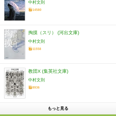
中村文則
14580
掏摸（スリ） (河出文庫)
中村文則
11558
教団X (集英社文庫)
中村文則
8936
もっと見る