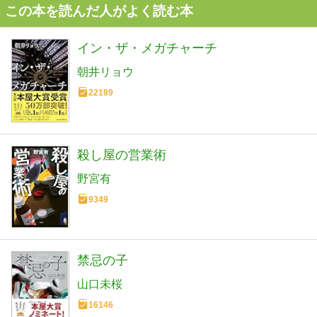
この本を読んだ人がよく読む本
イン・ザ・メガチャーチ
朝井リョウ
22189
殺し屋の営業術
野宮有
9349
禁忌の子
山口未桜
16146