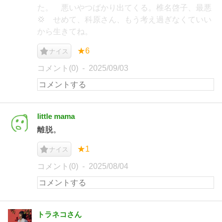
た。 悪いやつばかり出てくる。椎名啓子、最悪
💢 せめて、科原さん、もう考え過ぎなくていい
から生きてね。
★6
ナイス
コメント(0)
2025/09/03
little mama
離脱。
★1
ナイス
コメント(0)
2025/08/04
トラネコさん