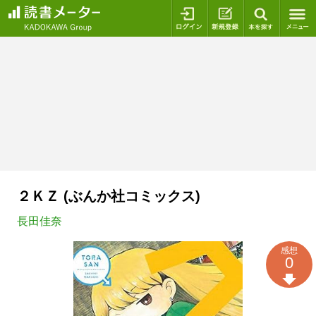
ログイン
新規登録
本を探
２ＫＺ (ぶんか社コミックス)
長田佳奈
感想
0