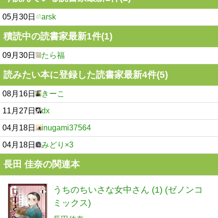
05月30日
arsk
積読中の読書家最新1件(1)
09月30日
たら福
読みたい本に登録した読書家最新4件(5)
08月16日
きーこ
11月27日
dx
04月18日
inugami37564
04月18日
みどり×3
長田 佳奈の関連本
うちのちいさな女中さん (1) (ゼノンコ
ミックス)