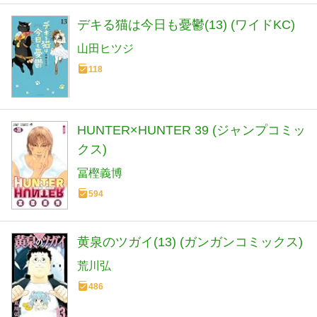
デキる猫は今日も憂鬱(13) (ワイドKC)
山田ヒツジ
118
HUNTER×HUNTER 39 (ジャンプコミッ
クス)
冨樫義博
594
黄泉のツガイ(13) (ガンガンコミックス)
荒川弘
486