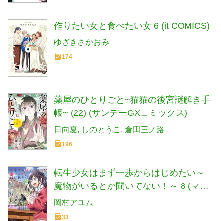
作りたい女と食べたい女 6 (it COMICS)
ゆざきさかおみ
174
薬屋のひとりごと~猫猫の後宮謎解き手
帳~ (22) (サンデーGXコミックス)
日向夏
しのとうこ
倉田三ノ路
196
転生少女はまず一歩からはじめたい～
魔物がいるとか聞いてない！～ 8 (マッ
グガーデンコミック Beat'sシリーズ)
岡村アユム
33