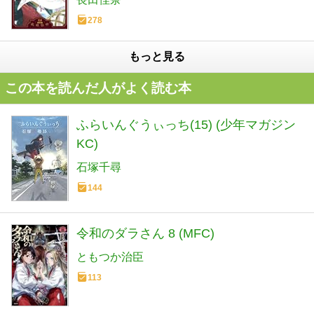
278
もっと見る
この本を読んだ人がよく読む本
ふらいんぐうぃっち(15) (少年マガジン
KC)
石塚千尋
144
令和のダラさん 8 (MFC)
ともつか治臣
113