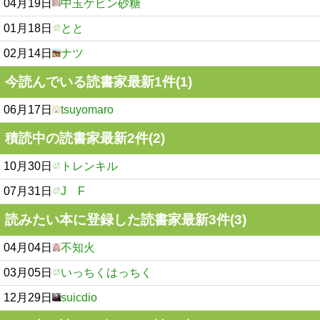
04月19日
中玉ケビン砂糖
01月18日
とと
02月14日
ナツ
今読んでいる読書家最新1件(1)
06月17日
tsuyomaro
積読中の読書家最新2件(2)
10月30日
トレンキル
07月31日
J F
読みたい本に登録した読書家最新3件(3)
04月04日
不知火
03月05日
いっちくはっちく
12月29日
suicdio