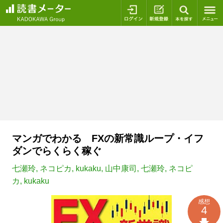
ログイン
新規登録
本を探
マンガでわかる FXの新常識ループ・イフ
ダンでらくらく稼ぐ
七瀬玲
,
ネコピカ
,
kukaku
,
山中康司
,
七瀬玲
,
ネコピ
カ
,
kukaku
感想
4