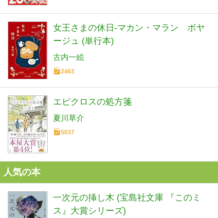
女王さまの休日-マカン・マラン ボヤ
ージュ (単行本)
古内一絵
2463
エピクロスの処方箋
夏川草介
5037
人気の本
一次元の挿し木 (宝島社文庫 『このミ
ス』大賞シリーズ)