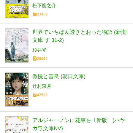
松下龍之介
23459
世界でいちばん透きとおった物語 (新潮
文庫 す 31-2)
杉井光
29954
傲慢と善良 (朝日文庫)
辻村深月
42533
アルジャーノンに花束を〔新版〕(ハヤ
カワ文庫NV)