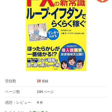
登録数
18
登録
ページ数
144
ページ
感想・レビュー
4
件