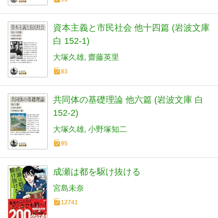
資本主義と市民社会 他十四篇 (岩波文庫
白 152-1)
大塚久雄
齋藤英里
83
共同体の基礎理論 他六篇 (岩波文庫 白
152-2)
大塚久雄
小野塚知二
95
成瀬は都を駆け抜ける
宮島未奈
12741