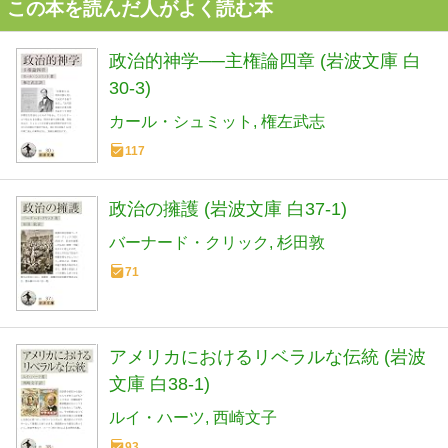
この本を読んだ人がよく読む本
政治的神学──主権論四章 (岩波文庫 白
30-3)
カール・シュミット
権左武志
117
政治の擁護 (岩波文庫 白37-1)
バーナード・クリック
杉田敦
71
アメリカにおけるリベラルな伝統 (岩波
文庫 白38-1)
ルイ・ハーツ
西崎文子
93