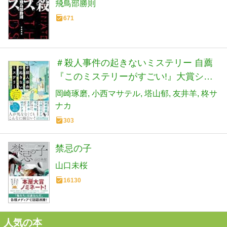
飛鳥部勝則
671
＃殺人事件の起きないミステリー 自薦
『このミステリーがすごい!』大賞シリ
ーズ傑作選 (宝島社文庫 『このミス』大
岡崎琢磨
小西マサテル
塔山郁
友井羊
柊サ
賞シリーズ)
ナカ
303
禁忌の子
山口未桜
16130
人気の本