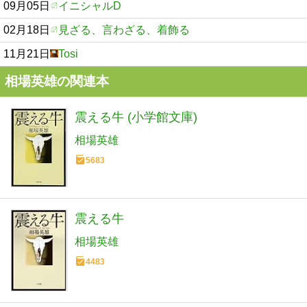
09月05日
イニシャルD
02月18日
見ざる、言わざる、着飾る
11月21日
Tosi
相場英雄の関連本
震える牛 (小学館文庫)
相場英雄
5683
震える牛
相場英雄
4483