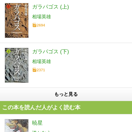
ガラパゴス (上)
相場英雄
2694
ガラパゴス (下)
相場英雄
2371
もっと見る
この本を読んだ人がよく読む本
暁星