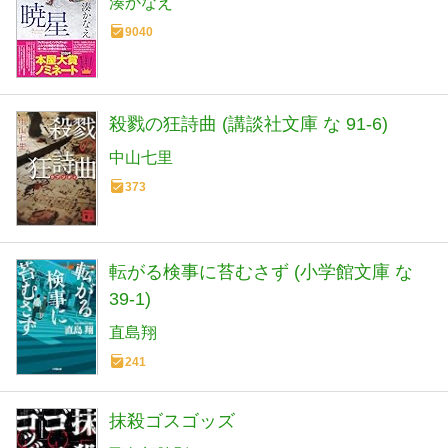
湊かなえ
9040
殺戮の狂詩曲 (講談社文庫 な 91-6)
中山七里
373
転がる検事に苔むさず (小学館文庫 な
39-1)
直島翔
241
抹殺ゴスゴッズ