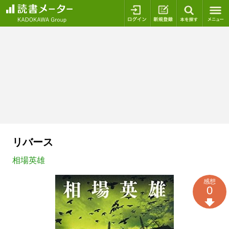
ログイン
新規登録
本を探
リバース
相場英雄
感想
0